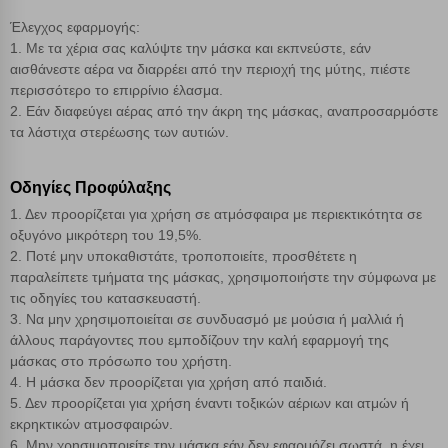
Cookies απόδοσης
Έλεγχος εφαρμογής:
1. Με τα χέρια σας καλύψτε την μάσκα και εκπνεύστε, εάν
Απολύτως απαραίτητα cookies
Πάντα Ενεργό
αισθάνεστε αέρα να διαρρέει από την περιοχή της μύτης, πιέστε
περισσότερο το επιρρίνιο έλασμα.
2. Εάν διαφεύγει αέρας από την άκρη της μάσκας, αναπροσαρμόστε
Αποθήκευση ρυθμίσεων
τα λάστιχα στερέωσης των αυτιών.
Απόρριψη όλων
Οδηγίες Προφύλαξης
1. Δεν προορίζεται για χρήση σε ατμόσφαιρα με περιεκτικότητα σε
Αποδοχή όλων
οξυγόνο μικρότερη του 19,5%.
2. Ποτέ μην υποκαθιστάτε, τροποποιείτε, προσθέτετε η
παραλείπετε τμήματα της μάσκας, χρησιμοποιήστε την σύμφωνα με
τις οδηγίες του κατασκευαστή.
3. Να μην χρησιμοποιείται σε συνδυασμό με μούσια ή μαλλιά ή
άλλους παράγοντες που εμποδίζουν την καλή εφαρμογή της
μάσκας στο πρόσωπο του χρήστη.
4. Η μάσκα δεν προορίζεται για χρήση από παιδιά.
5. Δεν προορίζεται για χρήση έναντι τοξικών αέριων και ατμών ή
εκρηκτικών ατμοσφαιρών.
6. Μην χρησιμοποιείτε την μάσκα εάν δεν εφαρμόζει σωστά, η έχει