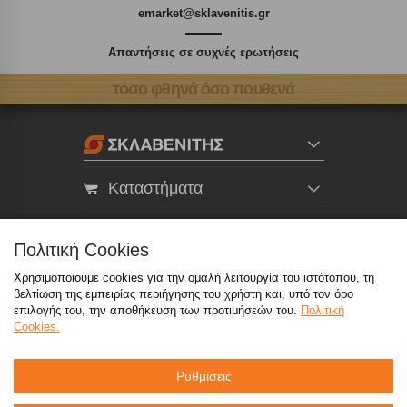
emarket@sklavenitis.gr
Απαντήσεις σε συχνές ερωτήσεις
τόσο φθηνά όσο πουθενά
Καταστήματα
eMarket
Πολιτική Cookies
Χρησιμοποιούμε cookies για την ομαλή λειτουργία του ιστότοπου, τη
800 117 7777
(μόνο από σταθερό, χωρίς χρέωση)
,
βελτίωση της εμπειρίας περιήγησης του χρήστη και, υπό τον όρο
214 100 9999
(αστική χρέωση)
επιλογής του, την αποθήκευση των προτιμήσεών του.
Πολιτική
Cookies.
info@sklavenitis.gr
Ρυθμίσεις
©2026
Όροι Χρήσης
Πολιτική Απορρήτου