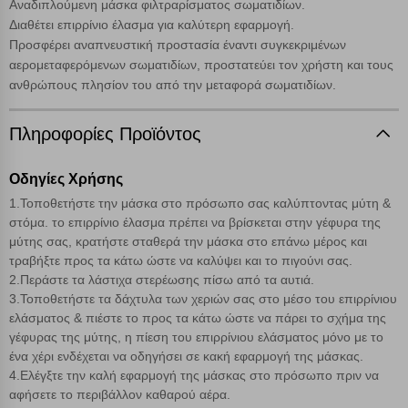
Αναδιπλούμενη μάσκα φιλτραρίσματος σωματιδίων.
αυτόματα δεδομένα σύνδεσης και πληροφορίες σχετικές με την
Διαθέτει επιρρίνιο έλασμα για καλύτερη εφαρμογή.
περιήγησή σας, οι οποίες είναι μη εξατομικευμένες και σπάνια
Προσφέρει αναπνευστική προστασία έναντι συγκεκριμένων
περιέχουν προσωποποιημένα χαρακτηριστικά που υποδεικνύουν την
αερομεταφερόμενων σωματιδίων, προστατεύει τον χρήστη και τους
ταυτότητά σας. Τα cookies είναι μικρά αρχεία κειμένου τα οποία,
μέσω του προγράμματος περιήγησης εγκαθίστανται στον υπολογιστή
ανθρώπους πλησίον του από την μεταφορά σωματιδίων.
Αναζήτηση
ή την ηλεκτρονική συσκευή σας, προσθέτοντας λειτουργικότητα στην
ιστοσελίδα και βελτιώνοντας την εμπειρία περιήγησης ή, εφ΄ όσον το
Πληροφορίες Προϊόντος
επιλέξετε, απομνημονεύοντας τις προτιμήσεις σας. Η κατηγορία των
απολύτως απαραίτητων cookies για την ομαλή λειτουργία του
ιστότοπου είναι η μόνη ενεργοποιημένη. Έχετε τη δυνατότητα να
Οδηγίες Χρήσης
επιλέξετε τις λοιπές κατηγορίες κάνοντας κλικ στο σχετικό κουμπί
1.Τοποθετήστε την μάσκα στο πρόσωπο σας καλύπτοντας μύτη &
επάνω δεξιά, αφού ενημερωθείτε σχετικά. Ωστόσο θα πρέπει να
στόμα. το επιρρίνιο έλασμα πρέπει να βρίσκεται στην γέφυρα της
γνωρίζετε ότι αποκλεισμός ορισμένων κατηγοριών αρχείων cookies,
μπορεί να επηρεάσει την εμπειρία της περιήγησής σας ή/και της
μύτης σας, κρατήστε σταθερά την μάσκα στο επάνω μέρος και
χρήσης των υπηρεσιών μας.
Δείτε περισσότερα
τραβήξτε προς τα κάτω ώστε να καλύψει και το πιγούνι σας.
2.Περάστε τα λάστιχα στερέωσης πίσω από τα αυτιά.
3.Τοποθετήστε τα δάχτυλα των χεριών σας στο μέσο του επιρρίνιου
Λειτουργικά cookies
ελάσματος & πιέστε το προς τα κάτω ώστε να πάρει το σχήμα της
γέφυρας της μύτης, η πίεση του επιρρίνιου ελάσματος μόνο με το
ένα χέρι ενδέχεται να οδηγήσει σε κακή εφαρμογή της μάσκας.
Cookies στόχευσης
4.Ελέγξτε την καλή εφαρμογή της μάσκας στο πρόσωπο πριν να
αφήσετε το περιβάλλον καθαρού αέρα.