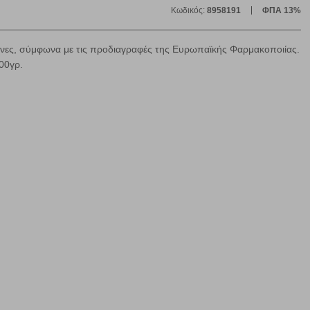
Κωδικός:
8958191
ΦΠΑ 13%
ίνες, σύμφωνα με τις προδιαγραφές της Ευρωπαϊκής Φαρμακοποιίας.
00γρ.
ήγησή σας, οι οποίες είναι μη εξατομικευμένες και σπάνια
ία, μέσω του προγράμματος περιήγησης εγκαθίστανται στον
ή, εφ΄ όσον το επιλέξετε, απομνημονεύοντας τις προτιμήσεις
τότητα να επιλέξετε τις λοιπές κατηγορίες κάνοντας κλικ στο
ν cookies, μπορεί να επηρεάσει την εμπειρία της περιήγησής
να ορισθούν από εμάς ή /και από τρίτους παρόχους, των
ειτουργίες ενδέχεται να μην λειτουργούν σωστά.