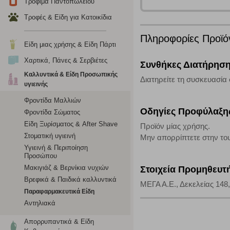
Τρόφιμα Παντοπωλείου
Η συγκεκριμένη κατηγορία cookies ρυθμίζεται από συνεργ
Τροφές & Είδη για Κατοικίδια
για τη δημιουργία ενός προφίλ των ενδιαφερόντων σας κα
το πρόγραμμα περιήγησης και τη συσκευή σας. Αν δεν επιλ
Πληροφορίες Προϊό
Είδη μιας χρήσης & Είδη Πάρτι
Χαρτικά, Πάνες & Σερβιέτες
Cookies απόδοσης
Συνθήκες Διατήρησ
Καλλυντικά & Είδη Προσωπικής
Διατηρείτε τη συσκευασία 
Η συγκεκριμένη κατηγορία cookies μας δίνει τη δυνατότη
υγιεινής
να γνωρίζουμε ποιες σελίδες είναι περισσότερο, ή λιγότ
Φροντίδα Μαλλιών
τα cookies είναι συγκεντρωτικές και, συνεπώς, ανώνυμες.
Οδηγίες Προφύλαξη
Φροντίδα Σώματος
Είδη Ξυρίσματος & After Shave
Προϊόν μίας χρήσης.
Απολύτως απαραίτητα cookies
Στοματική υγιεινή
Μην απορρίπτετε στην το
Υγιεινή & Περιποίηση
Η συγκεκριμένη κατηγορία cookies είναι απαραίτητη για 
Προσώπου
αποκλείει ή να σας ειδοποιεί σχετικά με αυτά τα cookies
Μακιγιάζ & Βερνίκια νυχιών
Στοιχεία Προμηθευτ
Βρεφικά & Παιδικά καλλυντικά
ΜΕΓΑ Α.Ε., Δεκελείας 148,
Παραφαρμακευτικά Είδη
Αντηλιακά
Απορρυπαντικά & Είδη