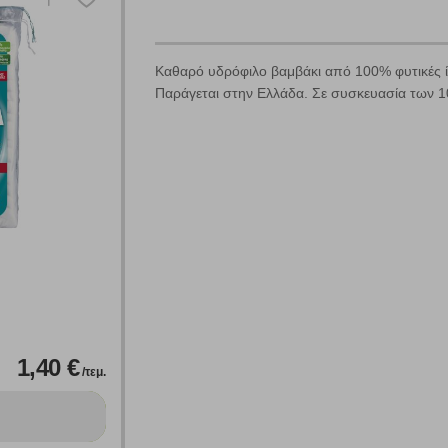
όλες τις Κατηγορίες και για κάθε προϊόν.
 Cookies
Καθαρό υδρόφιλο βαμβάκι από 100% φυτικές 
Παράγεται στην Ελλάδα. Σε συσκευασία των 1
γουμε αυτόματα δεδομένα σύνδεσης και πληροφορίες σχετικές με την περι
ουν την ταυτότητά σας. Τα cookies είναι μικρά αρχεία κειμένου τα οπο
ιτουργικότητα στην ιστοσελίδα και βελτιώνοντας την εμπειρία περιήγησης 
Αναζήτηση
ομαλή λειτουργία του ιστότοπου είναι η μόνη ενεργοποιημένη. Έχετε τη δυνα
τόσο θα πρέπει να γνωρίζετε ότι αποκλεισμός ορισμένων κατηγοριών αρχείω
ων λειτουργιών και εξατομίκευσης, όπως π.χ. ζωντανή συνομιλία. Μπορούν 
1,40 €
την αποδοχή αυτής της κατηγορίας cookies, ορισμένες ή όλες από αυτές τις λ
/τεμ.