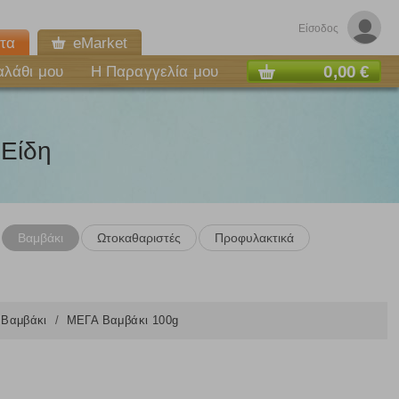
Είσοδος
τα
eMarket
0,00 €
αλάθι μου
Η Παραγγελία μου
Είδη
Βαμβάκι
Ωτοκαθαριστές
Προφυλακτικά
Βαμβάκι
ΜΕΓΑ Βαμβάκι 100g
ε