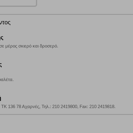
άτες μας (με αντικείμενο τη διαφήμιση) μέσω του ιστότοπού μας. Εφ’ όσον τ
ι για την εμφάνιση σχετικών διαφημίσεων σε άλλες τοποθεσίες. Τα cookies 
έξετε τη συγκεκριμένη κατηγορία cookies, δεν θα λαμβάνετε στοχευμένες δι
ντος
ης
σε μέρος σκιερό και δροσερό.
τα να ενημερωνόμαστε για την επισκεψιμότητα του ιστότοπού μας, ώστε να 
ερο δημοφιλείς και να βλέπουμε την αλληλεπίδραση του χρήστη και το χρόνο
 Αν δεν επιτρέψετε την αποδοχή αυτής της κατηγορίας cookies, δεν θα γνωρί
ς
υαλέτα.
τη λειτουργία του ιστότοπου και ενεργοποιημένη. Έχετε ωστόσο τη δυνατότη
, με το ενδεχόμενο σε αυτήν την περίπτωση ορισμένα τμήματα του ιστότοπου 
ή
 ΤΚ 136 78 Αχαρνές, Τηλ.: 210 2419800, Fax: 210 2419818.
Αποθήκευση ρυθμίσεων
Α