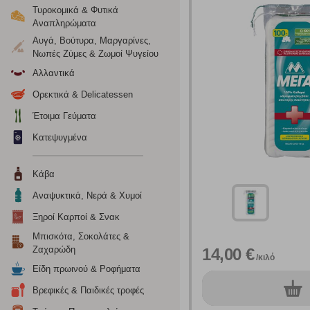
Τυροκομικά & Φυτικά
Ρυθμίσεις
Αναπληρώματα
Αυγά, Βούτυρα, Μαργαρίνες,
Νωπές Ζύμες & Ζωμοί Ψυγείου
Ενημέρωση
Αλλαντικά
Ορεκτικά & Delicatessen
Κατά την απλή περιήγηση ή/και χρήση του ιστότοπου συλλέ
Έτοιμα Γεύματα
περιέχουν προσωποποιημένα χαρακτηριστικά που υποδεικνύ
υπολογιστή ή την ηλεκτρονική συσκευή σας, προσθέτοντας λε
Κατεψυγμένα
σας. Η κατηγορία των απολύτως απαραίτητων cookies για την 
σχετικό κουμπί επάνω δεξιά, αφού ενημερωθείτε σχετικά. Ωσ
σας ή/και της χρήσης των υπηρεσιών μας.
Δείτε περισσότερα
Κάβα
Αναψυκτικά, Νερά & Χυμοί
Λειτουργικά cookies
Ξηροί Καρποί & Σνακ
Μπισκότα, Σοκολάτες &
Τα λειτουργικά cookies επιτρέπουν την παροχή βελτιωμέν
Ζαχαρώδη
14,00 €
οποίων τις υπηρεσίες έχουμε επιλέξει. Αν δεν επιτρέψετε 
/κιλό
Είδη πρωινού & Ροφήματα
0
Βρεφικές & Παιδικές τροφές
τεμ.
Cookies στόχευσης