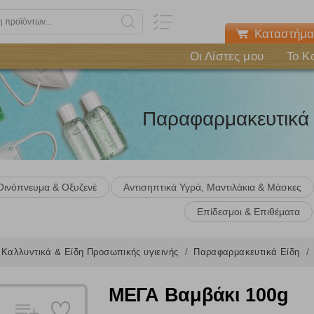
Καταστήμα
Οι Λίστες μου
Το Κ
Παραφαρμακευτικά 
Οινόπνευμα & Οξυζενέ
Αντισηπτικά Υγρά, Μαντιλάκια & Μάσκες
Επίδεσμοι & Επιθέματα
Καλλυντικά & Είδη Προσωπικής υγιεινής
Παραφαρμακευτικά Είδη
Πολλαπλή αναζήτηση
Χρησιμοποιήστε τη για πιο γρήγορη αναζήτηση προϊόντων.
ΜΕΓΑ Βαμβάκι 100g
Γράψτε τα προϊόντα που επιθυμείτε, με κόμμα ανάμεσά τους, και κάντ
κλικ στο κουμπί "Αναζήτηση". Θα εμφανιστούν αποτελέσματα από