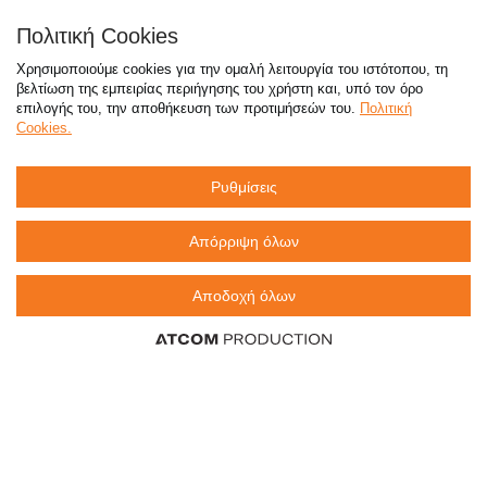
Απαντήσεις σε συχνές ερωτήσεις
Πολιτική Cookies
τόσο φθηνά όσο πουθενά
Χρησιμοποιούμε cookies για την ομαλή λειτουργία του ιστότοπου, τη
βελτίωση της εμπειρίας περιήγησης του χρήστη και, υπό τον όρο
επιλογής του, την αποθήκευση των προτιμήσεών του.
Πολιτική
Cookies.
Καταστήματα
Ρυθμίσεις
eMarket
Απόρριψη όλων
Αποδοχή όλων
800 117 7777
(μόνο από σταθερό, χωρίς χρέωση)
,
214 100 9999
(αστική χρέωση)
info@sklavenitis.gr
©2026
Όροι Χρήσης
Πολιτική Απορρήτου
Πολιτική Cookies
CCTV
Sitemap