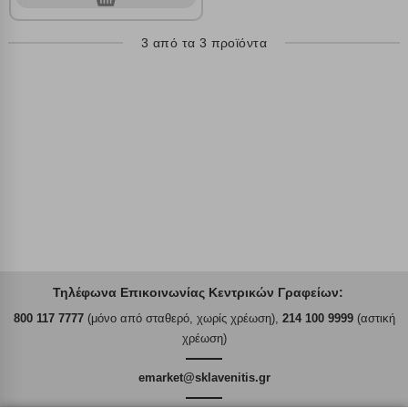
Αποθήκευση ρυθμίσεων
3 από τα 3 προϊόντα
Απόρριψη όλων
Αποδοχή όλων
Τηλέφωνα Επικοινωνίας Κεντρικών Γραφείων:
800 117 7777
(μόνο από σταθερό, χωρίς χρέωση),
214 100 9999
(αστική
χρέωση)
emarket@sklavenitis.gr