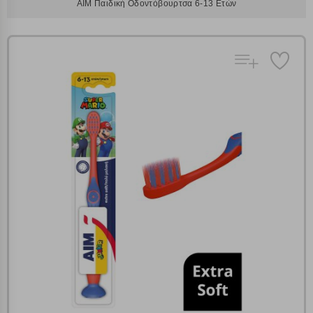
AIM Παιδική Οδοντόβουρτσα 6-13 Ετών
Πολλαπλή αναζήτηση
Χρησιμοποιήστε τη για πιο γρήγορη αναζήτηση
προϊόντων.
Γράψτε τα προϊόντα που επιθυμείτε, με κόμμα ανάμεσά
τους, και κάντε κλικ στο κουμπί "Αναζήτηση". Θα
Ρυθμίσεις Cookies
εμφανιστούν αποτελέσματα από όλες τις Κατηγορίες και
για κάθε προϊόν.
Ενημέρωση