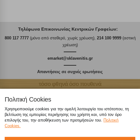
Τηλέφωνα Επικοινωνίας Κεντρικών Γραφείων:
800 117 7777
(μόνο από σταθερό, χωρίς χρέωση),
214 100 9999
(αστική
χρέωση)
emarket@sklavenitis.gr
Απαντήσεις σε συχνές ερωτήσεις
τόσο φθηνά όσο πουθενά
Πολιτική Cookies
Χρησιμοποιούμε cookies για την ομαλή λειτουργία του ιστότοπου, τη
βελτίωση της εμπειρίας περιήγησης του χρήστη και, υπό τον όρο
Καταστήματα
επιλογής του, την αποθήκευση των προτιμήσεών του.
Πολιτική
Cookies.
eMarket