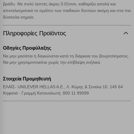
βράδυ. Με πολύ λεπτές άκρες 0.01mm, καθαρίζει απαλά και
Cookies απόδοσης
αποτελεσματικά το σμάλτο των παιδικών δοντιών ακόμη και στα πιο
δύσκολα σημεία.
Απολύτως απαραίτητα cookies
Πάντα Ενεργό
Πληροφορίες Προϊόντος
Αποθήκευση ρυθμίσεων
Οδηγίες Προφύλαξης
Να μην μασάται ή δαγκώνεται κατά τη διάρκεια του βουρτσίσματος.
Απόρριψη όλων
Να μην χρησιμοποιείται χωρίς την επίβλεψη ενήλικα.
Αποδοχή όλων
Στοιχεία Προμηθευτή
ΕΛΑΪΣ- UNILEVER HELLAS A.E., Λ. Κύμης & Σενέκα 10, 145 64
Κηφισιά - Γραμμή Καταναλωτή: 800 11 99099