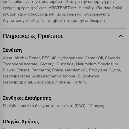
επιδερμίδα ενώ την προετοιμάζει τέλεια για την εφαρμογή μιας
μπορεί να επηρεάσει την εμπειρία της περιήγησής σας ή/και της
κρέμας ημέρας ή νύχτας. ΑΠΟΤΕΛΕΣΜΑ: Η επιδερμίδα είναι βαθιά
χρήσης των υπηρεσιών μας.
Δείτε περισσότερα
καθαρή και αναζωογονημένη, με όμορφη και υγιή εμφάνιση.
Δερματολογικά ελεγμένη συμβατότητα με την επιδερμίδα.
Λειτουργικά cookies
Πληροφορίες Προϊόντος
Cookies στόχευσης
Σύνθεση
Cookies απόδοσης
Aqua, Alcohol Denat, PEG-40 Hydrogenated Castor Oil, Glycerin,
Tocopheryl Acetate, Glyceryl Glucoside, Nelumbium Speciosum
Flower Extract, Panthenol, Polyquaternium-10, Propylene Glycol,
Απολύτως απαραίτητα cookies
Πάντα Ενεργό
Methylparaben, Alpha-Isomethyl Ionone, Butylphenyl
Methylpropional, Geraniol, Limonene, Parfum.
Αποθήκευση ρυθμίσεων
Συνθήκες Διατήρησης
Περίοδος μετά το άνοιγμα του περιέκτη (PAO): 12 μήνες.
Απόρριψη όλων
Αποδοχή όλων
Οδηγίες Χρήσης