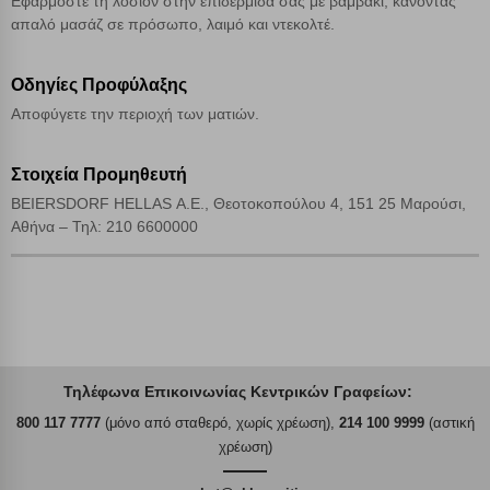
Εφαρμόστε τη λοσιόν στην επιδερμίδα σας με βαμβάκι, κάνοντας
απαλό μασάζ σε πρόσωπο, λαιμό και ντεκολτέ.
Οδηγίες Προφύλαξης
Αποφύγετε την περιοχή των ματιών.
Στοιχεία Προμηθευτή
BEIERSDORF HELLAS Α.Ε., Θεοτοκοπούλου 4, 151 25 Μαρούσι,
Αθήνα – Τηλ: 210 6600000
Τηλέφωνα Επικοινωνίας Κεντρικών Γραφείων:
800 117 7777
(μόνο από σταθερό, χωρίς χρέωση),
214 100 9999
(αστική
χρέωση)