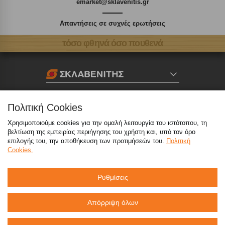
emarket@sklavenitis.gr
Απαντήσεις σε συχνές ερωτήσεις
τόσο φθηνά όσο πουθενά
Καταστήματα
Πολιτική Cookies
eMarket
Χρησιμοποιούμε cookies για την ομαλή λειτουργία του ιστότοπου, τη
βελτίωση της εμπειρίας περιήγησης του χρήστη και, υπό τον όρο
επιλογής του, την αποθήκευση των προτιμήσεών του.
Πολιτική
Cookies.
800 117 7777
(μόνο από σταθερό, χωρίς χρέωση)
,
214 100 9999
(αστική χρέωση)
Ρυθμίσεις
info@sklavenitis.gr
Απόρριψη όλων
©2026
Όροι Χρήσης
Πολιτική Απορρήτου