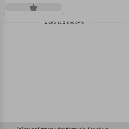
Λειτουργικά cookies
0
τεμ.
Cookies στόχευσης
1 από τα 1 προϊόντα
Cookies απόδοσης
Απολύτως απαραίτητα cookies
Πάντα Ενεργό
Αποθήκευση ρυθμίσεων
Απόρριψη όλων
Αποδοχή όλων
Τηλέφωνα Επικοινωνίας Κεντρικών Γραφείων: