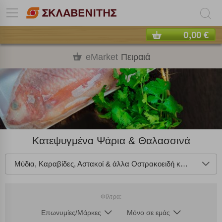
0,00 €
eMarket
Πειραιά
Κατεψυγμένα Ψάρια & Θαλασσινά
Μύδια, Καραβίδες, Αστακοί & άλλα Οστρακοειδή κατεψυγμένα
Πολλαπλή αναζήτηση
Φίλτρα:
Χρησιμοποιήστε τη για πιο γρήγορη αναζήτηση
προϊόντων.
Επωνυμίες/Μάρκες
Μόνο σε εμάς
Γράψτε τα προϊόντα που επιθυμείτε, με κόμμα ανάμεσά