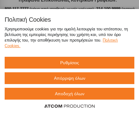
800 117 7777
(μόνο από σταθερό, χωρίς χρέωση),
214 100 9999
(αστική
χρέωση)
Πολιτική Cookies
emarket@sklavenitis.gr
Χρησιμοποιούμε cookies για την ομαλή λειτουργία του ιστότοπου, τη
βελτίωση της εμπειρίας περιήγησης του χρήστη και, υπό τον όρο
επιλογής του, την αποθήκευση των προτιμήσεών του.
Πολιτική
Απαντήσεις σε συχνές ερωτήσεις
Cookies.
τόσο φθηνά όσο πουθενά
Ρυθμίσεις
Απόρριψη όλων
Καταστήματα
Αποδοχή όλων
eMarket
800 117 7777
(μόνο από σταθερό, χωρίς χρέωση)
,
214 100 9999
(αστική χρέωση)