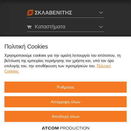
Καταστήματα
eMarket
Πολιτική Cookies
Χρησιμοποιούμε cookies για την ομαλή λειτουργία του ιστότοπου, τη
800 117 7777
(μόνο από σταθερό, χωρίς χρέωση)
,
βελτίωση της εμπειρίας περιήγησης του χρήστη και, υπό τον όρο
214 100 9999
(αστική χρέωση)
επιλογής του, την αποθήκευση των προτιμήσεών του.
Πολιτική
Cookies.
info@sklavenitis.gr
Ρυθμίσεις
©2026
Όροι Χρήσης
Πολιτική Απορρήτου
Πολιτική Cookies
CCTV
Sitemap
Απόρριψη όλων
Αποδοχή όλων