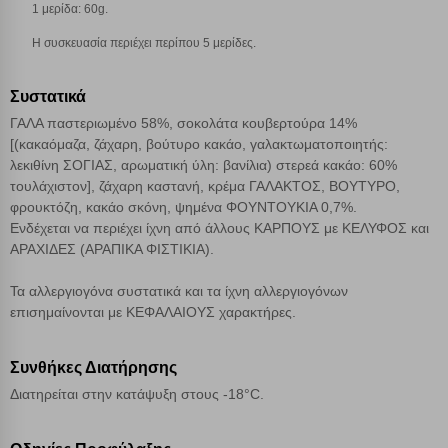
Απολύτως απαραίτητα cookies
Πάντα Ενεργό
1 μερίδα: 60g.
Η συσκευασία περιέχει περίπου 5 μερίδες.
Αποθήκευση ρυθμίσεων
Συστατικά
Απόρριψη όλων
ΓΑΛΑ παστεριωμένο 58%, σοκολάτα κουβερτούρα 14%
[(κακαόμαζα, ζάχαρη, βούτυρο κακάο, γαλακτωματοποιητής:
λεκιθίνη ΣΟΓΙΑΣ, αρωματική ύλη: βανίλια) στερεά κακάο: 60%
Αποδοχή όλων
τουλάχιστον], ζάχαρη καστανή, κρέμα ΓΑΛΑΚΤΟΣ, ΒΟΥΤΥΡΟ,
φρουκτόζη, κακάο σκόνη, ψημένα ΦΟΥΝΤΟΥΚΙΑ 0,7%.
Ενδέχεται να περιέχει ίχνη από άλλους ΚΑΡΠΟΥΣ με ΚΕΛΥΦΟΣ και
ΑΡΑΧΙΔΕΣ (ΑΡΑΠΙΚΑ ΦΙΣΤΙΚΙΑ).
Τα αλλεργιογόνα συστατικά και τα ίχνη αλλεργιογόνων
επισημαίνονται με ΚΕΦΑΛΑΙΟΥΣ χαρακτήρες.
Συνθήκες Διατήρησης
Διατηρείται στην κατάψυξη στους -18°C.