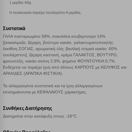
Απολύτως απαραίτητα cookies
Πάντα Ενεργό
1 μερίδα: 60g.
Η συσκευασία περιέχει τουλάχιστον 9 μερίδες.
Αποθήκευση ρυθμίσεων
Συστατικά
Απόρριψη όλων
ΓΑΛΑ παστεριωμένο 58%, σοκολάτα κουβερτούρα 14%
[(κακαόμαζα, ζάχαρη, βούτυρο κακάο, γαλακτωματοποιητής:
λεκιθίνη ΣΟΓΙΑΣ, αρωματική ύλη: βανίλια) στερεά κακάο: 60%
Αποδοχή όλων
τουλάχιστον], ζάχαρη καστανή, κρέμα ΓΑΛΑΚΤΟΣ, ΒΟΥΤΥΡΟ,
φρουκτόζη, κακάο σκόνη 2,9%, ψημένα ΦΟΥΝΤΟΥΚΙΑ 0,7%.
Ενδέχεται να περιέχει ίχνη από άλλους ΚΑΡΠΟΥΣ με ΚΕΛΥΦΟΣ και
ΑΡΑΧΙΔΕΣ (ΑΡΑΠΙΚΑ ΦΙΣΤΙΚΙΑ).
Τα αλλεργιογόνα συστατικά και τα ίχνη αλλεργιογόνων
επισημαίνονται με ΚΕΦΑΛΑΙΟΥΣ χαρακτήρες.
Συνθήκες Διατήρησης
Διατηρείται στην κατάψυξη στους -18°C.