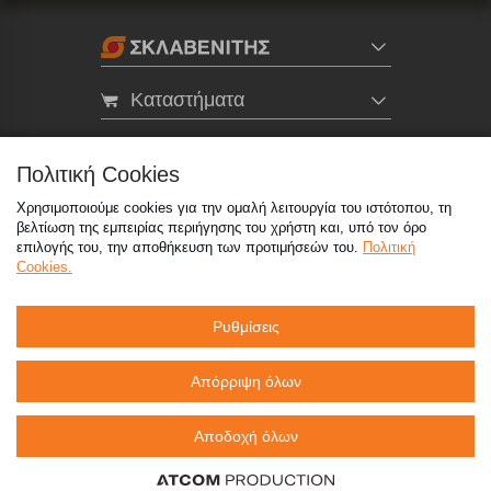
Καταστήματα
eMarket
Πολιτική Cookies
Χρησιμοποιούμε cookies για την ομαλή λειτουργία του ιστότοπου, τη
800 117 7777
(μόνο από σταθερό, χωρίς χρέωση)
,
βελτίωση της εμπειρίας περιήγησης του χρήστη και, υπό τον όρο
214 100 9999
(αστική χρέωση)
επιλογής του, την αποθήκευση των προτιμήσεών του.
Πολιτική
Cookies.
info@sklavenitis.gr
Ρυθμίσεις
©2026
Όροι Χρήσης
Πολιτική Απορρήτου
Πολιτική Cookies
CCTV
Sitemap
Απόρριψη όλων
Αποδοχή όλων