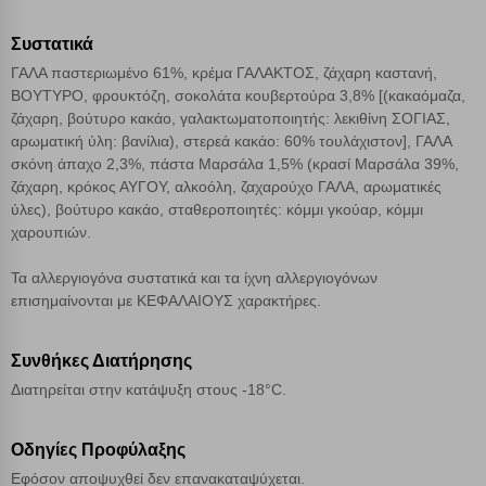
Συστατικά
Αποθήκευση ρυθμίσεων
ΓΑΛΑ παστεριωμένο 61%, κρέμα ΓΑΛΑΚΤΟΣ, ζάχαρη καστανή,
ΒΟΥΤΥΡΟ, φρουκτόζη, σοκολάτα κουβερτούρα 3,8% [(κακαόμαζα,
Απόρριψη όλων
ζάχαρη, βούτυρο κακάο, γαλακτωματοποιητής: λεκιθίνη ΣΟΓΙΑΣ,
αρωματική ύλη: βανίλια), στερεά κακάο: 60% τουλάχιστον], ΓΑΛΑ
σκόνη άπαχο 2,3%, πάστα Μαρσάλα 1,5% (κρασί Μαρσάλα 39%,
Αποδοχή όλων
ζάχαρη, κρόκος ΑΥΓΟΥ, αλκοόλη, ζαχαρούχο ΓΑΛΑ, αρωματικές
ύλες), βούτυρο κακάο, σταθεροποιητές: κόμμι γκούαρ, κόμμι
χαρουπιών.
Τα αλλεργιογόνα συστατικά και τα ίχνη αλλεργιογόνων
επισημαίνονται με ΚΕΦΑΛΑΙΟΥΣ χαρακτήρες.
Συνθήκες Διατήρησης
Διατηρείται στην κατάψυξη στους -18°C.
Οδηγίες Προφύλαξης
Εφόσον αποψυχθεί δεν επανακαταψύχεται.