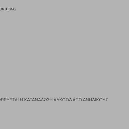
ζουμε πότε έχετε επισκεφθεί την τοποθεσία μας.
ακτήρες.
Πάντα Ενεργό
τα να ρυθμίσετε το πρόγραμμα περιήγησής σας ώστε να
να μη λειτουργούν.
πόρριψη όλων
Αποδοχή όλων
ΓΟΡΕΥΕΤΑΙ Η ΚΑΤΑΝΑΛΩΣΗ ΑΛΚΟΟΛ ΑΠΟ ΑΝΗΛΙΚΟΥΣ