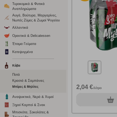
Τυροκομικά & Φυτικά
Αναπληρώματα
Αυγά, Βούτυρα, Μαργαρίνες,
Νωπές Ζύμες & Ζωμοί Ψυγείου
Αλλαντικά
Ορεκτικά & Delicatessen
Έτοιμα Γεύματα
Κατεψυγμένα
Κάβα
Ρυθμίσεις
Ποτά
Κρασιά & Σαμπάνιες
2,04 €
Μπίρες & Μηλίτες
/λίτρο
Ενημέρωση
Αναψυκτικά, Νερά & Χυμοί
0
τεμ.
Ξηροί Καρποί & Σνακ
Κατά την απλή περιήγηση ή/και χρήση του ιστότοπου συλλέ
Μπισκότα, Σοκολάτες &
περιέχουν προσωποποιημένα χαρακτηριστικά που υποδεικνύ