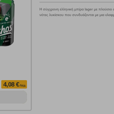
Η σύγχρονη ελληνική μπίρα lager με πλούσιο 
νότες λυκίσκου που συνδυάζονται με μια ελαφρ
Πολλαπλή αναζήτηση
Χρησιμοποιήστε τη για πιο γρήγορη αναζήτηση προϊόντων.
Γράψτε τα προϊόντα που επιθυμείτε, με κόμμα ανάμεσά τους, και κάντ
κλικ στο κουμπί "Αναζήτηση". Θα εμφανιστούν αποτελέσματα από
όλες τις Κατηγορίες και για κάθε προϊόν.
 Cookies
4,08 €
/τεμ.
γουμε αυτόματα δεδομένα σύνδεσης και πληροφορίες σχετικές με την περι
ουν την ταυτότητά σας. Τα cookies είναι μικρά αρχεία κειμένου τα οπο