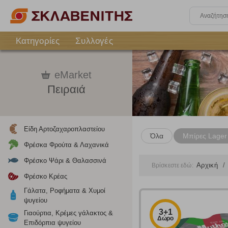
Κατηγορίες
Συλλογές
eMarket
Πειραιά
Είδη Αρτοζαχαροπλαστείου
Όλα
Μπίρες Lager
Φρέσκα Φρούτα & Λαχανικά
Φρέσκο Ψάρι & Θαλασσινά
Αρχική
Βρίσκεστε εδώ:
Φρέσκο Κρέας
Γάλατα, Ροφήματα & Χυμοί
ψυγείου
3+1
Γιαούρτια, Κρέμες γάλακτος &
Δώρο
Επιδόρπια ψυγείου