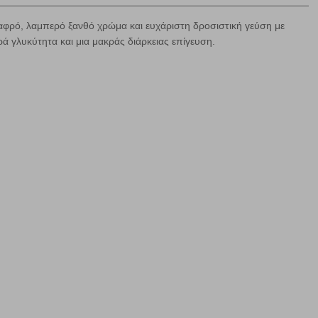
αφρό, λαμπερό ξανθό χρώμα και ευχάριστη δροσιστική γεύση με
ά γλυκύτητα και μια μακράς διάρκειας επίγευση.
ε
ήγησή σας, οι οποίες είναι μη εξατομικευμένες και σπάνια
ία, μέσω του προγράμματος περιήγησης εγκαθίστανται στον