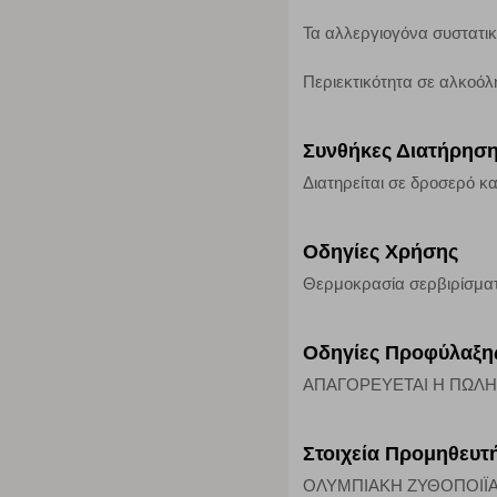
τα cookies είναι συγκεντρωτικές και, συνεπώς, ανώνυμες.
Τα αλλεργιογόνα συστατι
Περιεκτικότητα σε αλκοόλ
Απολύτως απαραίτητα cookies
Η συγκεκριμένη κατηγορία cookies είναι απαραίτητη για 
αποκλείει ή να σας ειδοποιεί σχετικά με αυτά τα cookies
Συνθήκες Διατήρησ
Διατηρείται σε δροσερό κα
Οδηγίες Χρήσης
Θερμοκρασία σερβιρίσματο
Οδηγίες Προφύλαξη
ΑΠΑΓΟΡΕΥΕΤΑΙ Η ΠΩΛΗ
Στοιχεία Προμηθευτ
ΟΛΥΜΠΙΑΚΗ ΖΥΘΟΠΟΙΪΑ Α.Ε