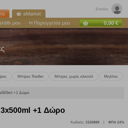
Είσοδος
τα
eMarket
0,00 €
αλάθι μου
Η Παραγγελία μου
ες
ίρες
Μπίρες Radler
Μπίρες χωρίς αλκοόλ
Μηλίτες
x500ml +1 Δώρο
3x500ml +1 Δώρο
Κωδικός:
1520889
ΦΠΑ 24%