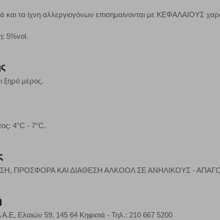
 Αν δεν επιτρέψετε την αποδοχή αυτής της κατηγορίας cookies, δεν θα γνωρί
κά και τα ίχνη αλλεργιογόνων επισημαίνονται με ΚΕΦΑΛΑΙΟΥΣ χαρ
η: 5%vol.
τη λειτουργία του ιστότοπου και ενεργοποιημένη. Έχετε ωστόσο τη δυνατότη
, με το ενδεχόμενο σε αυτήν την περίπτωση ορισμένα τμήματα του ιστότοπου 
ης
ι ξηρό μέρος.
Αποθήκευση ρυθμίσεων
Α
ς: 4°C - 7°C.
ς
ΣΗ, ΠΡΟΣΦΟΡΑ ΚΑΙ ΔΙΑΘΕΣΗ ΑΛΚΟΟΛ ΣΕ ΑΝΗΛΙΚΟΥΣ - ΑΠΑ
ή
, Ελαιών 59, 145 64 Κηφισιά - Τηλ.: 210 667 5200