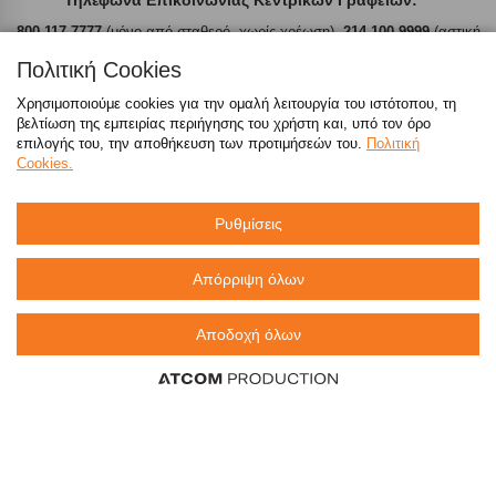
800 117 7777
(μόνο από σταθερό, χωρίς χρέωση),
214 100 9999
(αστική
χρέωση)
Πολιτική Cookies
emarket@sklavenitis.gr
Χρησιμοποιούμε cookies για την ομαλή λειτουργία του ιστότοπου, τη
βελτίωση της εμπειρίας περιήγησης του χρήστη και, υπό τον όρο
επιλογής του, την αποθήκευση των προτιμήσεών του.
Πολιτική
Απαντήσεις σε συχνές ερωτήσεις
Cookies.
τόσο φθηνά όσο πουθενά
Ρυθμίσεις
Απόρριψη όλων
Καταστήματα
Αποδοχή όλων
eMarket
800 117 7777
(μόνο από σταθερό, χωρίς χρέωση)
,
214 100 9999
(αστική χρέωση)