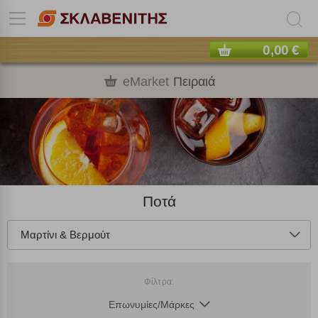
0,00 €
eMarket
Πειραιά
Ποτά
Μαρτίνι & Βερμούτ
Πολλαπλή αναζήτηση
Φίλτρα:
Χρησιμοποιήστε τη για πιο γρήγορη αναζήτηση
προϊόντων.
Επωνυμίες/Μάρκες
Γράψτε τα προϊόντα που επιθυμείτε, με κόμμα ανάμεσά