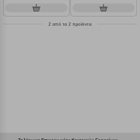
Λειτουργικά cookies
0
0
τεμ.
τεμ.
Cookies στόχευσης
2 από τα 2 προϊόντα
Cookies απόδοσης
Απολύτως απαραίτητα cookies
Πάντα Ενεργό
Αποθήκευση ρυθμίσεων
Απόρριψη όλων
Αποδοχή όλων
Τηλέφωνα Επικοινωνίας Κεντρικών Γραφείων: