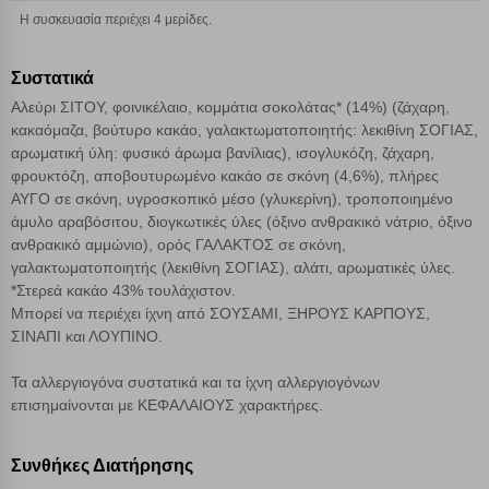
Η συσκευασία περιέχει 4 μερίδες.
Αποθήκευση ρυθμίσεων
Συστατικά
Απόρριψη όλων
Αλεύρι ΣΙΤΟΥ, φοινικέλαιο, κομμάτια σοκολάτας* (14%) (ζάχαρη,
κακαόμαζα, βούτυρο κακάο, γαλακτωματοποιητής: λεκιθίνη ΣΟΓΙΑΣ,
αρωματική ύλη: φυσικό άρωμα βανίλιας), ισογλυκόζη, ζάχαρη,
Αποδοχή όλων
φρουκτόζη, αποβουτυρωμένο κακάο σε σκόνη (4,6%), πλήρες
ΑΥΓΟ σε σκόνη, υγροσκοπικό μέσο (γλυκερίνη), τροποποιημένο
άμυλο αραβόσιτου, διογκωτικές ύλες (όξινο ανθρακικό νάτριο, όξινο
ανθρακικό αμμώνιο), ορός ΓΑΛΑΚΤΟΣ σε σκόνη,
γαλακτωματοποιητής (λεκιθίνη ΣΟΓΙΑΣ), αλάτι, αρωματικές ύλες.
*Στερεά κακάο 43% τουλάχιστον.
Μπορεί να περιέχει ίχνη από ΣΟΥΣΑΜΙ, ΞΗΡΟΥΣ ΚΑΡΠΟΥΣ,
ΣΙΝΑΠΙ και ΛΟΥΠΙΝΟ.
Τα αλλεργιογόνα συστατικά και τα ίχνη αλλεργιογόνων
επισημαίνονται με ΚΕΦΑΛΑΙΟΥΣ χαρακτήρες.
Συνθήκες Διατήρησης