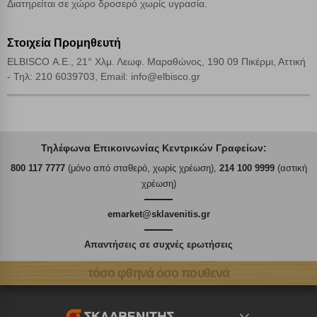
Διατηρείται σε χώρο δροσερό χωρίς υγρασία.
Στοιχεία Προμηθευτή
ELBISCO Α.Ε., 21° Χλμ. Λεωφ. Μαραθώνος, 190 09 Πικέρμι, Αττική
- Τηλ: 210 6039703, Email: info@elbisco.gr
Τηλέφωνα Επικοινωνίας Κεντρικών Γραφείων:
800 117 7777
(μόνο από σταθερό, χωρίς χρέωση),
214 100 9999
(αστική
χρέωση)
emarket@sklavenitis.gr
Απαντήσεις σε συχνές ερωτήσεις
τόσο φθηνά όσο πουθενά