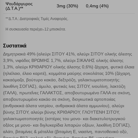
Ψευδάργυρος
3mg (30%)
0,4mg (4%)
(Δ.Τ.Α.)**
Αποδοχή όλων
**Δ.Τ.Α.: Διατροφικές Tιμές Aναφοράς.
Η συσκευασία περιέχει ̴ 12 μπισκότα.
Συστατικά
Δημητριακά 49% (αλεύρι ΣΙΤΟΥ 41%, αλεύρι ΣΙΤΟΥ ολικής άλεσης
3,9%, νιφάδες ΒΡΩΜΗΣ 1,7%, αλεύρι ΣΙΚΑΛΗΣ ολικής άλεσης
1,3%, αλεύρι ΚΡΙΘΑΡΙΟΥ ολικής άλεσης 0,6%) ζάχαρη, φυτικά έλαια
(ηλιέλαιο, έλειο καριτέ), κομμάτια μαύρης σοκολάτας 10% (ζάχαρη,
κακαόμαζα, βούτυρο κακάο, δεξτρόζη, γαλακτωματοποιητής:
λεκιθίνη ΣΟΓΙΑΣ), άμυλο, φυτικές ίνες ΣΙΤΟΥ, ινουλίνη, λακτόζη
(ΓΑΛΑ), πρωτεΐνες ΓΑΛΑΚΤΟΣ, αποβουτυρωμένο ΓΑΛΑ σε σκόνη,
αποβουτυρωμένο κακάο σε σκόνη, διογκωτικά αρτοποιίας
(ανθρακικά άλατα νατρίου, ανθρακικά άλατα αμμωνίου), αλεύρι
βύνης ΣΙΤΟΥ, αλεύρι βύνης ΚΡΙΘΑΡΙΟΥ, ΓΛΟΥΤΕΝΗ ΣΙΤΟΥ,
γαλακτωματοποιητές (εστέρες του μονο- και διακετυλοτρυγικού
οξέος με μονο- και διγλυκερίδια λιπαρών οξέων, λεκιθίνη ΣΟΓΙΑΣ),
αλάτι, βιταμίνες & μέταλλα (βιταμίνη Ε, νιασίνη, παντοθενικό οξύ,