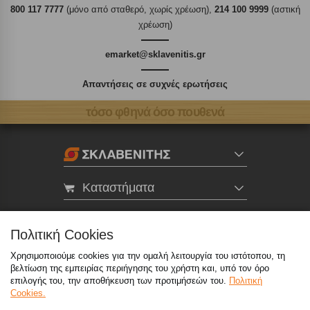
800 117 7777
(μόνο από σταθερό, χωρίς χρέωση),
214 100 9999
(αστική
χρέωση)
emarket@sklavenitis.gr
Απαντήσεις σε συχνές ερωτήσεις
τόσο φθηνά όσο πουθενά
Καταστήματα
eMarket
Πολιτική Cookies
Χρησιμοποιούμε cookies για την ομαλή λειτουργία του ιστότοπου, τη
800 117 7777
(μόνο από σταθερό, χωρίς χρέωση)
,
βελτίωση της εμπειρίας περιήγησης του χρήστη και, υπό τον όρο
214 100 9999
(αστική χρέωση)
επιλογής του, την αποθήκευση των προτιμήσεών του.
Πολιτική
Cookies.
info@sklavenitis.gr