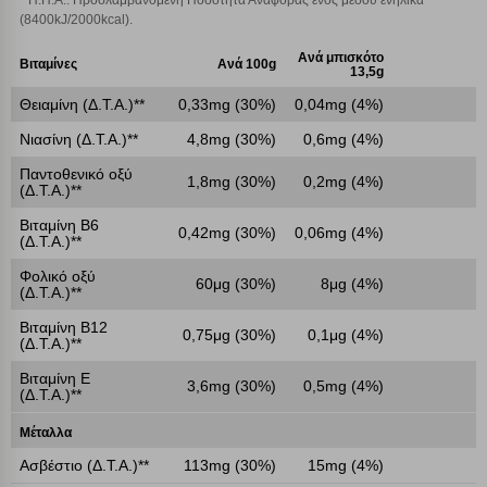
* Π.Π.Α.: Προσλαμβανόμενη Ποσότητα Αναφοράς ενός μέσου ενήλικα
επιλέξετε τις λοιπές κατηγορίες κάνοντας κλικ στο σχετικό κουμπί
(8400kJ/2000kcal).
επάνω δεξιά, αφού ενημερωθείτε σχετικά. Ωστόσο θα πρέπει να
γνωρίζετε ότι αποκλεισμός ορισμένων κατηγοριών αρχείων cookies,
Ανά μπισκότο
Βιταμίνες
Ανά 100g
13,5g
μπορεί να επηρεάσει την εμπειρία της περιήγησής σας ή/και της
χρήσης των υπηρεσιών μας.
Δείτε περισσότερα
Θειαμίνη (Δ.Τ.Α.)**
0,33mg (30%)
0,04mg (4%)
Νιασίνη (Δ.Τ.Α.)**
4,8mg (30%)
0,6mg (4%)
Λειτουργικά cookies
Παντοθενικό οξύ
1,8mg (30%)
0,2mg (4%)
(Δ.Τ.Α.)**
Cookies στόχευσης
Βιταμίνη Β6
0,42mg (30%)
0,06mg (4%)
(Δ.Τ.Α.)**
Φολικό οξύ
60μg (30%)
8μg (4%)
Cookies απόδοσης
(Δ.Τ.Α.)**
Βιταμίνη Β12
0,75μg (30%)
0,1μg (4%)
(Δ.Τ.Α.)**
Απολύτως απαραίτητα cookies
Πάντα Ενεργό
Βιταμίνη Ε
3,6mg (30%)
0,5mg (4%)
(Δ.Τ.Α.)**
Αποθήκευση ρυθμίσεων
Μέταλλα
Ασβέστιο (Δ.Τ.Α.)**
113mg (30%)
15mg (4%)
Απόρριψη όλων