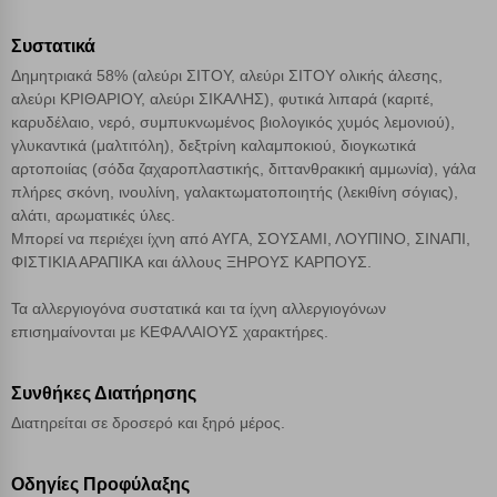
Συστατικά
Αποθήκευση ρυθμίσεων
Δημητριακά 58% (αλεύρι ΣΙΤΟΥ, αλεύρι
ΣΙΤΟΥ
ολικής άλεσης,
αλεύρι ΚΡΙΘΑΡΙΟΥ, αλεύρι ΣΙΚΑΛΗΣ), φυτικά λιπαρά (καριτέ,
Απόρριψη όλων
καρυδέλαιο, νερό, συμπυκνωμένος βιολογικός χυμός λεμονιού),
γλυκαντικά (μαλτιτόλη), δεξτρίνη καλαμποκιού, διογκωτικά
Αποδοχή όλων
αρτοποιίας (σόδα ζαχαροπλαστικής, διττανθρακική αμμωνία), γάλα
πλήρες σκόνη, ινουλίνη, γαλακτωματοποιητής (λεκιθίνη σόγιας),
αλάτι, αρωματικές ύλες.
Μπορεί να περιέχει ίχνη από ΑΥΓΑ, ΣΟΥΣΑΜΙ, ΛΟΥΠΙΝΟ, ΣΙΝΑΠΙ,
ΦΙΣΤΙΚΙΑ ΑΡΑΠΙΚΑ και άλλους ΞΗΡΟΥΣ ΚΑΡΠΟΥΣ.
Τα αλλεργιογόνα συστατικά και τα ίχνη αλλεργιογόνων
επισημαίνονται με ΚΕΦΑΛΑΙΟΥΣ χαρακτήρες.
Συνθήκες Διατήρησης
Διατηρείται σε δροσερό και ξηρό μέρος.
Οδηγίες Προφύλαξης