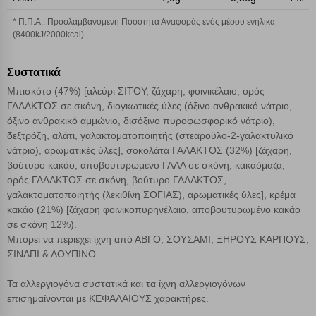
Απολύτως απαραίτητα cookies
Πάντα Ενεργό
* Π.Π.Α.: Προσλαμβανόμενη Ποσότητα Αναφοράς ενός μέσου ενήλικα
(8400kJ/2000kcal).
Αποθήκευση ρυθμίσεων
Συστατικά
Απόρριψη όλων
Μπισκότο (47%) [αλεύρι ΣΙΤΟΥ, ζάχαρη, φοινικέλαιο, ορός
ΓΑΛΑΚΤΟΣ σε σκόνη, διογκωτικές ύλες (όξινο ανθρακικό νάτριο,
όξινο ανθρακικό αμμώνιο, δισόξινο πυροφωσφορικό νάτριο),
Αποδοχή όλων
δεξτρόζη, αλάτι, γαλακτοματοποιητής (στεαροϋλο-2-γαλακτυλικό
νάτριο), αρωματικές ύλες], σοκολάτα ΓΑΛΑΚΤΟΣ (32%) [ζάχαρη,
βούτυρο κακάο, αποβουτυρωμένο ΓΑΛΑ σε σκόνη, κακαόμαζα,
ορός ΓΑΛΑΚΤΟΣ σε σκόνη, βούτυρο ΓΑΛΑΚΤΟΣ,
γαλακτοματοποιητής (λεκιθίνη ΣΟΓΙΑΣ), αρωματικές ύλες], κρέμα
κακάο (21%) [ζάχαρη φοινικοπυρηνέλαιο, αποβουτυρωμένο κακάο
σε σκόνη 12%).
Μπορεί να περιέχει ίχνη από ΑΒΓΟ, ΣΟΥΣΑΜΙ, ΞΗΡΟΥΣ ΚΑΡΠΟΥΣ,
ΣΙΝΑΠΙ & ΛΟΥΠΙΝΟ.
Τα αλλεργιογόνα συστατικά και τα ίχνη αλλεργιογόνων
επισημαίνονται με ΚΕΦΑΛΑΙΟΥΣ χαρακτήρες.