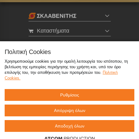
Καταστήματα
eMarket
Πολιτική Cookies
Χρησιμοποιούμε cookies για την ομαλή λειτουργία του ιστότοπου, τη
800 117 7777
(μόνο από σταθερό, χωρίς χρέωση)
,
βελτίωση της εμπειρίας περιήγησης του χρήστη και, υπό τον όρο
214 100 9999
(αστική χρέωση)
επιλογής του, την αποθήκευση των προτιμήσεών του.
Πολιτική
Cookies.
info@sklavenitis.gr
Ρυθμίσεις
©2026
Όροι Χρήσης
Πολιτική Απορρήτου
Πολιτική Cookies
CCTV
Sitemap
Απόρριψη όλων
Αποδοχή όλων