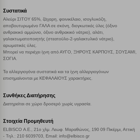
Συστατικά
Απόρριψη όλων
Αλεύρι ΣΙΤΟΥ 65%, ζάχαρη, φοινικέλαιο, ισογλυκόζη,
αποβουτυρωμένο ΓΑΛΑ σε σκόνη, διογκωτικές ύλες (όξινο
Αποδοχή όλων
ανθρακικό αμμώνιο, όξινο ανθρακικό νάτριο), αλάτι,
γαλακτωματοποιητής (στεατοϋλο-2-γαλακτυλικό νάτριο),
αρωματικές ύλες.
Μπορεί να περιέχει ίχνη από ΑΥΓΟ, ΞΗΡΟΥΣ ΚΑΡΠΟΥΣ, ΣΟΥΣΑΜΙ,
ΣΟΓΙΑ.
Τα αλλεργιογόνα συστατικά και τα ίχνη αλλεργιογόνων
επισημαίνονται με ΚΕΦΑΛΑΙΟΥΣ χαρακτήρες.
Συνθήκες Διατήρησης
Διατηρείται σε χώρο δροσερό χωρίς υγρασία.
Στοιχεία Προμηθευτή
ELBISCO Α.Ε., 21ο χλμ. Λεωφ. Μαραθώνος, 190 09 Πικέρμι, Αττική
- Τηλ.: 210 6039703, Email: info@elbisco.gr