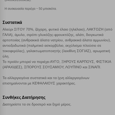
(8400kJ/2000kcal).
Αποθήκευση ρυθμίσεων
Η συσκευασία περιέχει ~ 50 μπισκότα.
Απόρριψη όλων
Συστατικά
Αλεύρι ΣΙΤΟΥ 70%, ζάχαρη, φυτικό έλαιο (ηλιέλαιο), ΛΑΚΤΟΖΗ (από
Αποδοχή όλων
ΓΑΛΑ), άμυλο, σιρόπι γλυκόζης-φρουκτόζης, αλάτι, διογκωτικά
αρτοποιίας (ανθρακικά άλατα νατρίου, ανθρακικά άλατα αμμωνίου),
αντιοξειδωτικά (παλμιτικό ασκορβύλιο, εκχύλισμα πλούσιο σε
τοκοφερόλες), γαλακτωματοποιητής (λεκιθίνη ΣΟΓΙΑΣ), αρωματική
ύλη.
Το προϊόν μπορεί να περιέχει ΑΥΓΟ, ΞΗΡΟΥΣ ΚΑΡΠΟΥΣ, ΦΙΣΤΙΚΙΑ
(ΑΡΑΧΙΔΕΣ), ΣΠΟΡΟΥΣ ΣΟΥΣΑΜΙΟΥ, ΛΟΥΠΙΝΟ και ΣΙΝΑΠΙ.
Τα αλλεργιογόνα συστατικά και τα ίχνη αλλεργιογόνων
επισημαίνονται με ΚΕΦΑΛΑΙΟΥΣ χαρακτήρες.
Συνθήκες Διατήρησης
Διατηρείστε τα σε δροσερό και ξηρό μέρος.