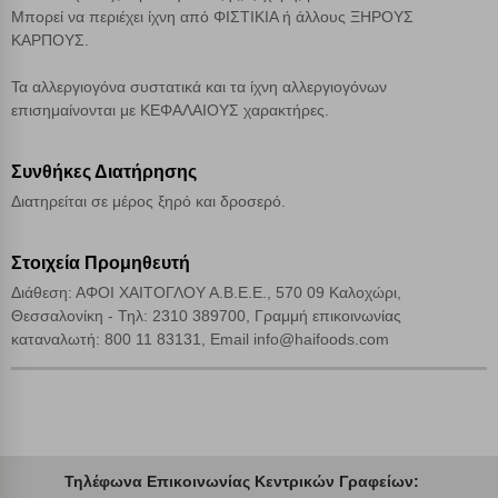
Μπορεί να περιέχει ίχνη από ΦΙΣΤΙΚΙΑ ή άλλους ΞΗΡΟΥΣ
Αποδοχή όλων
ΚΑΡΠΟΥΣ.
Τα αλλεργιογόνα συστατικά και τα ίχνη αλλεργιογόνων
επισημαίνονται με ΚΕΦΑΛΑΙΟΥΣ χαρακτήρες.
Συνθήκες Διατήρησης
Διατηρείται σε μέρος ξηρό και δροσερό.
Στοιχεία Προμηθευτή
Διάθεση: ΑΦΟΙ ΧΑΙΤΟΓΛΟΥ Α.Β.Ε.Ε., 570 09 Καλοχώρι,
Θεσσαλονίκη - Τηλ: 2310 389700, Γραμμή επικοινωνίας
καταναλωτή: 800 11 83131, Email info@haifoods.com
Τηλέφωνα Επικοινωνίας Κεντρικών Γραφείων: