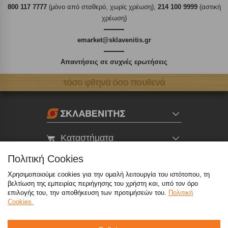
800 117 7777
(μόνο από σταθερό, χωρίς χρέωση),
214 100 9999
(αστική
χρέωση)
emarket@sklavenitis.gr
Απαντήσεις σε συχνές ερωτήσεις
τόσο φθηνά όσο πουθενά
Καταστήματα
Πολιτική Cookies
eMarket
Χρησιμοποιούμε cookies για την ομαλή λειτουργία του ιστότοπου, τη
βελτίωση της εμπειρίας περιήγησης του χρήστη και, υπό τον όρο
επιλογής του, την αποθήκευση των προτιμήσεών του.
Πολιτική
800 117 7777
(μόνο από σταθερό, χωρίς χρέωση)
,
Cookies.
214 100 9999
(αστική χρέωση)
info@sklavenitis.gr