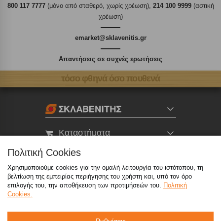
800 117 7777
(μόνο από σταθερό, χωρίς χρέωση),
214 100 9999
(αστική
χρέωση)
emarket@sklavenitis.gr
Απαντήσεις σε συχνές ερωτήσεις
τόσο φθηνά όσο πουθενά
Καταστήματα
Πολιτική Cookies
eMarket
Χρησιμοποιούμε cookies για την ομαλή λειτουργία του ιστότοπου, τη
βελτίωση της εμπειρίας περιήγησης του χρήστη και, υπό τον όρο
επιλογής του, την αποθήκευση των προτιμήσεών του.
Πολιτική
800 117 7777
(μόνο από σταθερό, χωρίς χρέωση)
,
Cookies.
214 100 9999
(αστική χρέωση)
info@sklavenitis.gr