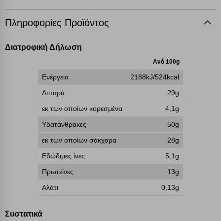
επάνω δεξιά, αφού ενημερωθείτε σχετικά. Ωστόσο θα πρέπει να
γνωρίζετε ότι αποκλεισμός ορισμένων κατηγοριών αρχείων cookies,
Πληροφορίες Προϊόντος
μπορεί να επηρεάσει την εμπειρία της περιήγησής σας ή/και της
χρήσης των υπηρεσιών μας.
Δείτε περισσότερα
Διατροφική Δήλωση
Ανά 100g
Λειτουργικά cookies
Ενέργεια
2188kJ/524kcal
Λιπαρά
29g
Cookies στόχευσης
εκ των οποίων κορεσμένα
4,1g
Cookies απόδοσης
Υδατάνθρακες
50g
εκ των οποίων σάκχαρα
28g
Απολύτως απαραίτητα cookies
Πάντα Ενεργό
Εδώδιμες ίνες
5,1g
Πρωτεΐνες
13g
Αποθήκευση ρυθμίσεων
Αλάτι
0,13g
Απόρριψη όλων
Συστατικά