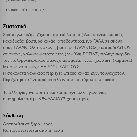
Απολύτως απαραίτητα cookies
Πάντα Ενεργό
1συσκευασία kiss =27,5g
Αποθήκευση ρυθμίσεων
Συστατικά
Σιρόπι γλυκόζης, ζάχαρη, φυτικά λιπαρά (ελαιοφοίνικα, καριτέ),
κακαόμαζα, βούτυρο κακάο, αποβουτυρωμένο ΓΑΛΑ σε σκόνη,
Απόρριψη όλων
ορός ΓΑΛΑΚΤΟΣ σε σκόνη, βούτυρο ΓΑΛΑΚΤΟΣ, ασπράδι ΑΥΓΟΥ
σε σκόνη, γαλακτωματοποιητές (λεκιθίνη ΣΟΓΙΑΣ, πολυγλυκερίδια
Αποδοχή όλων
του πολυρυνικελαϊκού οξέως), αρώματα, νερό, χρωστική (καρμίνες).
Μπορεί να περιέχει ΞΗΡΟΥΣ ΚΑΡΠΟΥΣ.
Η σοκολάτα γάλακτος περιέχει: Στερεά κακάο 25% τουλάχιστον.
Περιέχει φυτικά λιπαρά επιπλέον του βουτύρου του κακάο.
Τα αλλεργιογόνα συστατικά και τα ίχνη αλλεργιογόνων
επισημαίνονται με ΚΕΦΑΛΑΙΟΥΣ χαρακτήρες.
Σύνθεση
Διατηρείται σε ξηρό μέρος.
Να προστατεύεται από τη ζέστη.