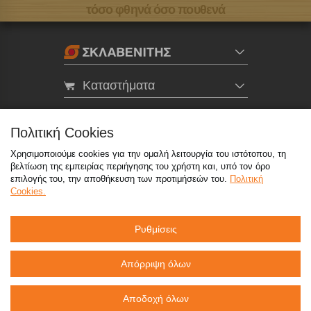
τόσο φθηνά όσο πουθενά
Καταστήματα
eMarket
Πολιτική Cookies
Χρησιμοποιούμε cookies για την ομαλή λειτουργία του ιστότοπου, τη
800 117 7777
(μόνο από σταθερό, χωρίς χρέωση)
,
βελτίωση της εμπειρίας περιήγησης του χρήστη και, υπό τον όρο
214 100 9999
(αστική χρέωση)
επιλογής του, την αποθήκευση των προτιμήσεών του.
Πολιτική
Cookies.
info@sklavenitis.gr
Ρυθμίσεις
©2026
Όροι Χρήσης
Πολιτική Απορρήτου
Πολιτική Cookies
CCTV
Sitemap
Απόρριψη όλων
Αποδοχή όλων