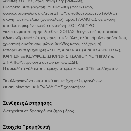
λεκιθίνη ΣΟΓΙΑΣ, αρωματική ύλη: βανιλλίνη).
Γκοφρέτα 36% (ζάχαρη, φυτικά λίπη (φοινικέλαιο,
Αποθήκευση ρυθμίσεων
φοινικοπυρηνέλαιο), αλεύρι ΣΙΤΟΥ, αποβουτυρωμένο ΓΑΛΑ σε
σκόνη, φυτικά έλαια (φοινικέλαιο), ορός ΓΑΛΑΚΤΟΣ σε σκόνη,
Απόρριψη όλων
αποβουτυρωμένο κακάο σε σκόνη, ΣΟΓΙΑΛΕΥΡΟ,
γαλακτωματοποιητής: λεκιθίνη ΣΟΓΙΑΣ, διογκωτικό αρτοποιίας:
όξινο ανθρακικό νάτριο, αρωματικές ύλες, αλάτι, άμυλο αραβοσίτου,
Αποδοχή όλων
χρωστική ουσία: εναμμώνιο θειώδες καραμελόχρωμα].
Μπορεί να περιέχει ίχνη ΑΥΓΟΥ, ΑΡΑΧΙΔΑΣ (ΑΡΑΠΙΚΑ ΦΙΣΤΙΚΙΑ),
ΚΑΡΠΩΝ με ΚΕΛΥΦΟΣ, ΣΠΟΡΩΝ ΣΗΣΑΜΙΟΥ, ΛΟΥΠΙΝΟΥ &
ΣΙΝΑΠΙΟΥ, προϊόντα αυτών και ΘΕΙΩΔΗ.
Η σοκολάτα γάλακτος περιέχει στερεά κακάο 37% τουλάχιστον.
Τα αλλεργιογόνα συστατικά και τα ίχνη αλλεργιογόνων
επισημαίνονται με ΚΕΦΑΛΑΙΟΥΣ χαρακτήρες.
Συνθήκες Διατήρησης
Διατηρείται σε δροσερό και ξηρό μέρος.
Στοιχεία Προμηθευτή