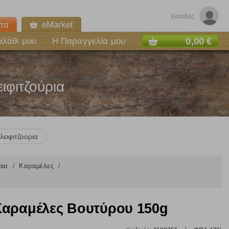
Είσοδος
τα
eMarket
0,00 €
αλάθι μου
Η Παραγγελία μου
ιφιτζούρια
λειφιτζούρια
ύρια
Καραμέλες
Καραμέλες Βουτύρου 150g