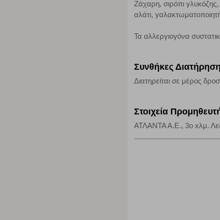
Ζάχαρη, σιρόπι γλυκόζη
Η συγκεκριμένη κατηγορία cookies είναι απαραίτητη για 
αλάτι, γαλακτωματοποιητή
αποκλείει ή να σας ειδοποιεί σχετικά με αυτά τα cookies
Τα αλλεργιογόνα συστατι
Συνθήκες Διατήρησ
Διατηρείται σε μέρος δροσ
Στοιχεία Προμηθευτ
ΑΤΛΑΝΤΑ Α.Ε., 3o xλμ. Λεω