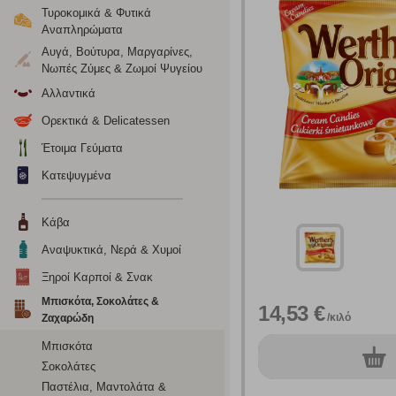
Τυροκομικά & Φυτικά
Αναπληρώματα
Αυγά, Βούτυρα, Μαργαρίνες,
Νωπές Ζύμες & Ζωμοί Ψυγείου
Αλλαντικά
Ορεκτικά & Delicatessen
Έτοιμα Γεύματα
Ρυθμίσεις
Κατεψυγμένα
Κάβα
Ενημέρωση
Αναψυκτικά, Νερά & Χυμοί
Ξηροί Καρποί & Σνακ
Κατά την απλή περιήγηση ή/και χρήση του ιστότοπου συλλέ
Μπισκότα, Σοκολάτες &
περιέχουν προσωποποιημένα χαρακτηριστικά που υποδεικνύ
14,53 €
/κιλό
Ζαχαρώδη
υπολογιστή ή την ηλεκτρονική συσκευή σας, προσθέτοντας λε
σας. Η κατηγορία των απολύτως απαραίτητων cookies για την 
Μπισκότα
σχετικό κουμπί επάνω δεξιά, αφού ενημερωθείτε σχετικά. Ωσ
0
τεμ.
Σοκολάτες
σας ή/και της χρήσης των υπηρεσιών μας.
Δείτε περισσότερα
Παστέλια, Μαντολάτα &