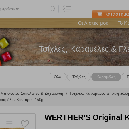
Καταστήμα
Οι Λίστες μου
Το Κ
Τσίχλες, Καραμέλες & Γλε
Όλα
Τσίχλες
Καραμέλες
Γ
Μπισκότα, Σοκολάτες & Ζαχαρώδη
Τσίχλες, Καραμέλες & Γλειφιτζο
αραμέλες Βουτύρου 150g
WERTHER'S Original 