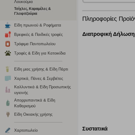
Λουκούμια
Τσίχλες, Καραμέλες &
Λειτουργικά cookies
Γλειφιτζούρια
Πληροφορίες Προϊό
Τα λειτουργικά cookies επιτρέπουν την παροχή βελτιωμέν
Είδη πρωινού & Ροφήματα
οποίων τις υπηρεσίες έχουμε επιλέξει. Αν δεν επιτρέψετε 
Διατροφική Δήλωση
Βρεφικές & Παιδικές τροφές
Τρόφιμα Παντοπωλείου
Cookies στόχευσης
Τροφές & Είδη για Κατοικίδια
Η συγκεκριμένη κατηγορία cookies ρυθμίζεται από συνεργ
για τη δημιουργία ενός προφίλ των ενδιαφερόντων σας κα
Είδη μιας χρήσης & Είδη Πάρτι
το πρόγραμμα περιήγησης και τη συσκευή σας. Αν δεν επιλ
Χαρτικά, Πάνες & Σερβιέτες
Καλλυντικά & Είδη Προσωπικής
Cookies απόδοσης
υγιεινής
Απορρυπαντικά & Είδη
Η συγκεκριμένη κατηγορία cookies μας δίνει τη δυνατότη
Καθαρισμού
να γνωρίζουμε ποιες σελίδες είναι περισσότερο, ή λιγότ
τα cookies είναι συγκεντρωτικές και, συνεπώς, ανώνυμες.
Είδη Οικιακής χρήσης
Συστατικά
Απολύτως απαραίτητα cookies
Χαρτοπωλείο