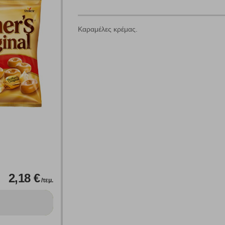
Καραμέλες κρέμας.
Πολλαπλή αναζήτηση
Χρησιμοποιήστε τη για πιο γρήγορη αναζήτηση προϊόντων.
Γράψτε τα προϊόντα που επιθυμείτε, με κόμμα ανάμεσά τους, και κάντ
κλικ στο κουμπί "Αναζήτηση". Θα εμφανιστούν αποτελέσματα από
όλες τις Κατηγορίες και για κάθε προϊόν.
 Cookies
γουμε αυτόματα δεδομένα σύνδεσης και πληροφορίες σχετικές με την περι
ουν την ταυτότητά σας. Τα cookies είναι μικρά αρχεία κειμένου τα οπο
2,18 €
/τεμ.
ιτουργικότητα στην ιστοσελίδα και βελτιώνοντας την εμπειρία περιήγησης 
Αναζήτηση
ομαλή λειτουργία του ιστότοπου είναι η μόνη ενεργοποιημένη. Έχετε τη δυνα
τόσο θα πρέπει να γνωρίζετε ότι αποκλεισμός ορισμένων κατηγοριών αρχείω