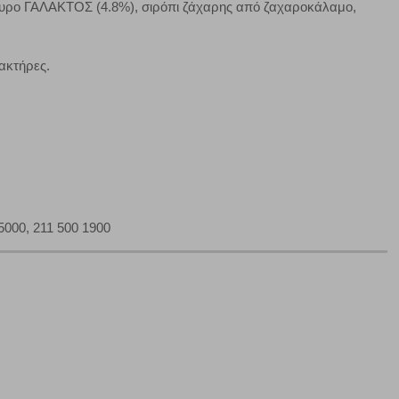
υρο ΓΑΛΑΚΤΟΣ (4.8%), σιρόπι ζάχαρης από ζαχαροκάλαμο,
τα να ρυθμίσετε το πρόγραμμα περιήγησής σας ώστε να
να μη λειτουργούν.
ακτήρες.
πόρριψη όλων
Αποδοχή όλων
5000, 211 500 1900