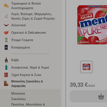
Τυροκομικά & Φυτικά
Αναπληρώματα
Αυγά, Βούτυρα, Μαργαρίνες,
Νωπές Ζύμες & Ζωμοί Ψυγείου
Αλλαντικά
Ορεκτικά & Delicatessen
Έτοιμα Γεύματα
Κατεψυγμένα
Κάβα
Ρυθμίσεις
Αναψυκτικά, Νερά & Χυμοί
Ξηροί Καρποί & Σνακ
Μπισκότα, Σοκολάτες &
39,33 €
/κιλό
Ζαχαρώδη
Ενημέρωση
Μπισκότα
0
τεμ.
Κατά την απλή περιήγηση ή/και χρήση του ιστότοπου συλλέ
Σοκολάτες
περιέχουν προσωποποιημένα χαρακτηριστικά που υποδεικνύ
Παστέλια, Μαντολάτα &