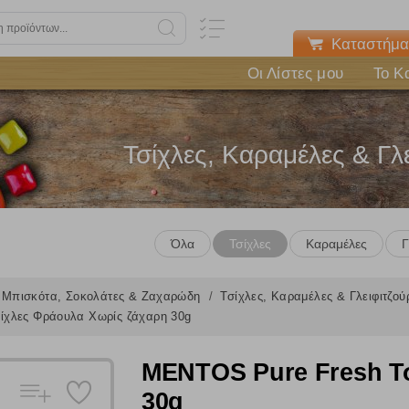
Καταστήμα
Οι Λίστες μου
Το Κ
Τσίχλες, Καραμέλες & Γλε
Όλα
Τσίχλες
Καραμέλες
Γ
Μπισκότα, Σοκολάτες & Ζαχαρώδη
Τσίχλες, Καραμέλες & Γλειφιτζο
ίχλες Φράουλα Χωρίς ζάχαρη 30g
MENTOS Pure Fresh Τ
30g