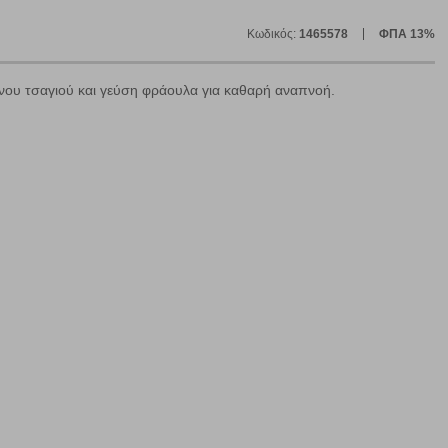
Κωδικός:
1465578
ΦΠΑ 13%
νου τσαγιού και γεύση φράουλα για καθαρή αναπνοή.
ε
ήγησή σας, οι οποίες είναι μη εξατομικευμένες και σπάνια
ία, μέσω του προγράμματος περιήγησης εγκαθίστανται στον