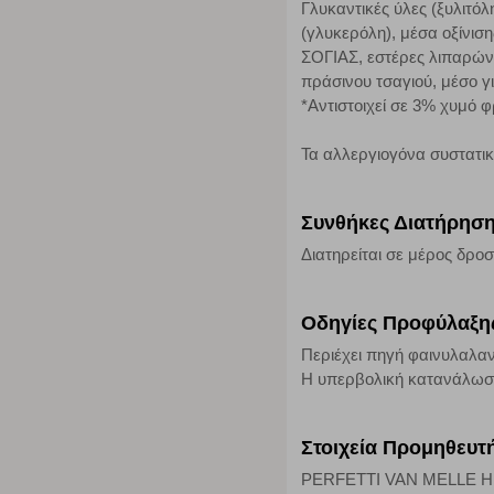
Γλυκαντικές ύλες (ξυλιτό
τα cookies είναι συγκεντρωτικές και, συνεπώς, ανώνυμες.
(γλυκερόλη), μέσα οξίνιση
ΣΟΓΙΑΣ, εστέρες λιπαρών 
Απολύτως απαραίτητα cookies
πράσινου τσαγιού, μέσo γ
*Αντιστοιχεί σε 3% χυμό 
Η συγκεκριμένη κατηγορία cookies είναι απαραίτητη για 
αποκλείει ή να σας ειδοποιεί σχετικά με αυτά τα cookies
Τα αλλεργιογόνα συστατι
Συνθήκες Διατήρησ
Διατηρείται σε μέρος δροσ
Οδηγίες Προφύλαξη
Περιέχει πηγή φαινυλαλαν
Η υπερβολική κατανάλωση
Στοιχεία Προμηθευτ
PERFETTI VAN MELLE HELL