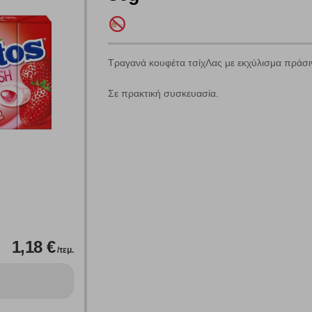
Τραγανά κουφέτα τσίχΛας με εκχύλισμα πράσι
Σε πρακτική συσκευασία.
Πολλαπλή αναζήτηση
Χρησιμοποιήστε τη για πιο γρήγορη αναζήτηση προϊόντων.
Γράψτε τα προϊόντα που επιθυμείτε, με κόμμα ανάμεσά τους, και κάντ
κλικ στο κουμπί "Αναζήτηση". Θα εμφανιστούν αποτελέσματα από
όλες τις Κατηγορίες και για κάθε προϊόν.
 Cookies
1,18 €
/τεμ.
γουμε αυτόματα δεδομένα σύνδεσης και πληροφορίες σχετικές με την περι
ουν την ταυτότητά σας. Τα cookies είναι μικρά αρχεία κειμένου τα οπο