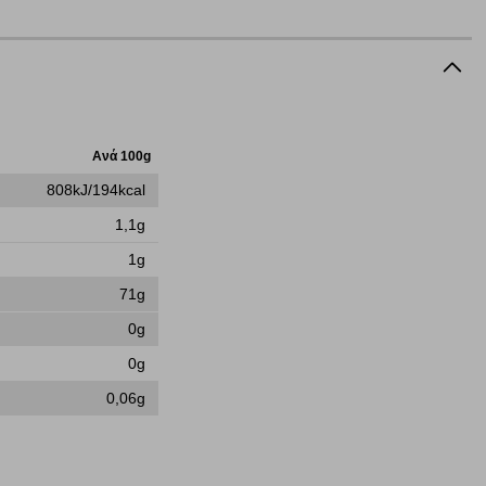
ή, εφ΄ όσον το επιλέξετε, απομνημονεύοντας τις προτιμήσεις
τότητα να επιλέξετε τις λοιπές κατηγορίες κάνοντας κλικ στο
ν cookies, μπορεί να επηρεάσει την εμπειρία της περιήγησής
Ανά 100g
να ορισθούν από εμάς ή /και από τρίτους παρόχους, των
808kJ/194kcal
ειτουργίες ενδέχεται να μην λειτουργούν σωστά.
1,1g
1g
71g
α επιλέξετε, μπορεί να χρησιμοποιηθούν από τους ανωτέρω
0g
στόχευσης λειτουργούν αναγνωρίζοντας με μοναδικό τρόπο
αφημίσεις μας σε διαφορετικούς ιστότοπους.
0g
0,06g
μπορούμε να βελτιώσουμε την απόδοσή του. Μας βοηθούν
 παραμονής του. Οι πληροφορίες που συλλέγονται από αυτά