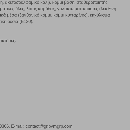
ζη, ακετοσουλφαμικό κάλι), κόμμι βάση, σταθεροποιητής
ζουμε πότε έχετε επισκεφθεί την τοποθεσία μας.
ρωματικές ύλες, λίπος καρύδας, γαλακτωματοποιητές (λεκιθίνη
ά μέσα (ξανθανικό κόμμι, κόμμι κυτταρίνης), εκχύλισμα
ική ουσία (E120).
Πάντα Ενεργό
τα να ρυθμίσετε το πρόγραμμα περιήγησής σας ώστε να
να μη λειτουργούν.
ακτήρες.
πόρριψη όλων
Αποδοχή όλων
0366, E-mail: contact@gr.pvmgrp.com