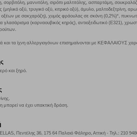
λη, σορβιτόλη, μαννιτόλη, σιρόπι μαλτιτόλης, ασπαρτάμη, σουκραλό
 Αν δεν επιτρέψετε την αποδοχή αυτής της κατηγορίας cookies, δεν θα γνωρί
ς (μηλικό οξύ, τρυγικό οξύ, κιτρικό οξύ), άμυλο, μαλτοδεξτρίνη, α
οξέων με σακχαρόζη), χυμός φράουλας σε σκόνη (0,2%)*, πυκνωτικ
ια γλασάρισμα (καρναουβικός κηρός), αντιοξειδωτικό (E321), χρωστ
φρούτων.
τη λειτουργία του ιστότοπου και ενεργοποιημένη. Έχετε ωστόσο τη δυνατότη
, με το ενδεχόμενο σε αυτήν την περίπτωση ορισμένα τμήματα του ιστότοπου 
κά και τα ίχνη αλλεργιογόνων επισημαίνονται με ΚΕΦΑΛΑΙΟΥΣ χαρ
Αποθήκευση ρυθμίσεων
Α
ης
ερό και ξηρό.
ς
ίνης.
 μπορεί να έχει υπακτική δράση.
ή
AS, Πεντέλης 36, 175 64 Παλαιό Φάληρο, Αττική - Τηλ.: 210 948