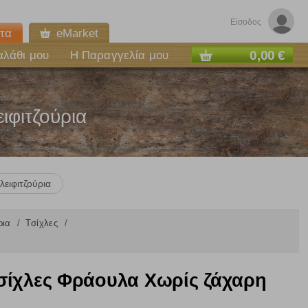
Είσοδος
τα
eMarket
0,00 €
αλάθι μου
Η Παραγγελία μου
ιφιτζούρια
λειφιτζούρια
ύρια
Τσίχλες
σίχλες Φράουλα Χωρίς ζάχαρη