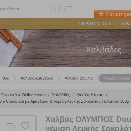
Καταστήμα
Οι Λίστες μου
Το Κ
Χαλβάδες
Όλα
Χαλβάς Αμύγδαλο
Χαλβάς Βανίλια
Χαλβάς Κακάο
Ορεκτικά & Delicatessen
Χαλβάδες
Χαλβάς Κακάο
 Chocolate με Αμύγδαλα & γέμιση Λευκής Σοκολάτας Γάλακτος 300g
Χαλβάς ΟΛΥΜΠΟΣ Doub
γέμιση Λευκής Σοκολά