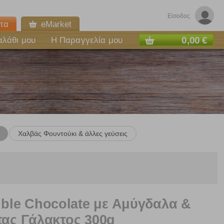
Είσοδος
τα
eMarket
0,00 €
αλάθι μου
Η Παραγγελία μου
Χαλβάς Φουντούκι & άλλες γεύσεις
le Chocolate με Αμύγδαλα &
τας Γάλακτος 300g