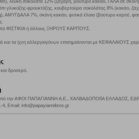
Ι), λευκή σοκολάτα 12% (ζάχαρη, βούτυρο κακάο, ΓΑΛΑ σε σκόνη
ρόπι γλυκόζης-φρουκτόζης, κουβερτούρα σοκολάτας 8% (κακάο, ζά
η), ΑΜΥΓΔΑΛΑ 7%, σκόνη κακάο, φυτικά έλαια (βούτυρο καριτέ, φοιν
τη λειτουργία του ιστότοπου και ενεργοποιημένη. Έχετε ωστόσο τη δυνατότη
ς.
, με το ενδεχόμενο σε αυτήν την περίπτωση ορισμένα τμήματα του ιστότοπου 
η από ΦΙΣΤΙΚΙΑ ή άλλους ΞΗΡΟΥΣ ΚΑΡΠΟΥΣ.
κά και τα ίχνη αλλεργιογόνων επισημαίνονται με ΚΕΦΑΛΑΙΟΥΣ χαρ
Αποθήκευση ρυθμίσεων
Α
ης
 και δροσερό.
ή
από την ΑΦΟΙ ΠΑΠΑΓΙΑΝΝΗ Α.Ε., ΧΑΛΒΑΔΟΠΟΙΪΑ ΕΛΛΑΔΟΣ, ΕΔΡΑ 
-4, Email: info@papayiannibros.gr