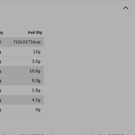
0g
Ανά 30g
να ορισθούν από εμάς ή /και από τρίτους παρόχους, των
ειτουργίες ενδέχεται να μην λειτουργούν σωστά.
l
711kJ/171kcal
g
12g
g
3,5g
g
10,6g
α επιλέξετε, μπορεί να χρησιμοποιηθούν από τους ανωτέρω
στόχευσης λειτουργούν αναγνωρίζοντας με μοναδικό τρόπο
g
9,3g
αφημίσεις μας σε διαφορετικούς ιστότοπους.
g
1,8g
g
4,1g
g
0g
μπορούμε να βελτιώσουμε την απόδοσή του. Μας βοηθούν
 παραμονής του. Οι πληροφορίες που συλλέγονται από αυτά
ζουμε πότε έχετε επισκεφθεί την τοποθεσία μας.