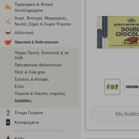
Τυροκομικά & Φυτικά
Αναπληρώματα
Αυγά, Βούτυρα, Μαργαρίνες,
Νωπές Ζύμες & Ζωμοί Ψυγείου
Αλλαντικά
Ορεκτικά & Delicatessen
Ψάρια Παστά, Καπνιστά & σε
Λάδι
Delicatessen θαλασσινών
Πατέ & Foie gras
Ρυθμίσεις
Σαλάτες & Αλοιφές
Ελιές
Τουρσιά & Λιαστές ντομάτες
Ενημέρωση
Χαλβάδες
Έτοιμα Γεύματα
Κατά την απλή περιήγηση ή/και χρήση του ιστότοπου συλλέ
Μη διαθέ
περιέχουν προσωποποιημένα χαρακτηριστικά που υποδεικνύ
Κατεψυγμένα
υπολογιστή ή την ηλεκτρονική συσκευή σας, προσθέτοντας λε
σας. Η κατηγορία των απολύτως απαραίτητων cookies για την 
σχετικό κουμπί επάνω δεξιά, αφού ενημερωθείτε σχετικά. Ωσ
Κάβα