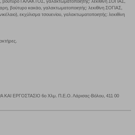
, βούτυρο ΓΑΛΑΚΤΟΣ, γαλακτωματοποιητής: λεκιθίνη ΣΟΓΙΑΣ,
χαρη, βούτυρο κακάο, γαλακτωματοποιητής: λεκιθίνη ΣΟΓΙΑΣ,
Πάντα Ενεργό
ικέλαιο), εκχύλισμα τσουενίου, γαλακτωματοποιητής: λεκιθίνη
τα να ρυθμίσετε το πρόγραμμα περιήγησής σας ώστε να
να μη λειτουργούν.
ακτήρες.
πόρριψη όλων
Αποδοχή όλων
ΚΑΙ ΕΡΓΟΣΤΑΣΙΟ 6ο Χλμ. Π.Ε.Ο. Λάρισας-Βόλου, 411 00