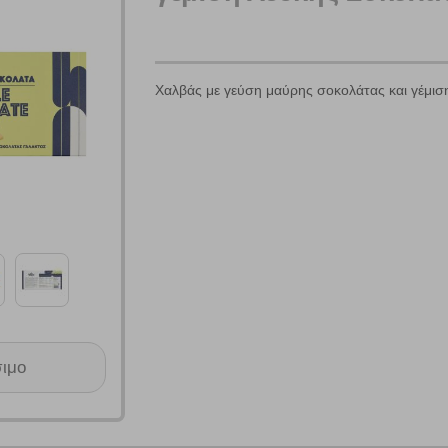
Χαλβάς με γεύση μαύρης σοκολάτας και γέμισ
Πολλαπλή αναζήτηση
Χρησιμοποιήστε τη για πιο γρήγορη αναζήτηση προϊόντων.
Γράψτε τα προϊόντα που επιθυμείτε, με κόμμα ανάμεσά τους, και κάντ
κλικ στο κουμπί "Αναζήτηση". Θα εμφανιστούν αποτελέσματα από
όλες τις Κατηγορίες και για κάθε προϊόν.
 Cookies
γουμε αυτόματα δεδομένα σύνδεσης και πληροφορίες σχετικές με την περι
σιμο
ουν την ταυτότητά σας. Τα cookies είναι μικρά αρχεία κειμένου τα οπο
ιτουργικότητα στην ιστοσελίδα και βελτιώνοντας την εμπειρία περιήγησης 
Αναζήτηση
ομαλή λειτουργία του ιστότοπου είναι η μόνη ενεργοποιημένη. Έχετε τη δυνα
τόσο θα πρέπει να γνωρίζετε ότι αποκλεισμός ορισμένων κατηγοριών αρχείω