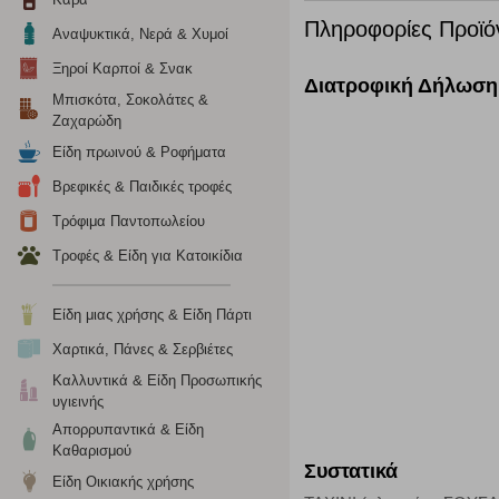
σας ή/και της χρήσης των υπηρεσιών μας.
Δείτε περισσότερα
Πληροφορίες Προϊό
Αναψυκτικά, Νερά & Χυμοί
Ξηροί Καρποί & Σνακ
Διατροφική Δήλωση
Λειτουργικά cookies
Μπισκότα, Σοκολάτες &
Ζαχαρώδη
Τα λειτουργικά cookies επιτρέπουν την παροχή βελτιωμέν
οποίων τις υπηρεσίες έχουμε επιλέξει. Αν δεν επιτρέψετε 
Είδη πρωινού & Ροφήματα
Βρεφικές & Παιδικές τροφές
Cookies στόχευσης
Τρόφιμα Παντοπωλείου
Τροφές & Είδη για Κατοικίδια
Η συγκεκριμένη κατηγορία cookies ρυθμίζεται από συνεργ
για τη δημιουργία ενός προφίλ των ενδιαφερόντων σας κα
το πρόγραμμα περιήγησης και τη συσκευή σας. Αν δεν επιλ
Είδη μιας χρήσης & Είδη Πάρτι
Χαρτικά, Πάνες & Σερβιέτες
Cookies απόδοσης
Καλλυντικά & Είδη Προσωπικής
υγιεινής
Η συγκεκριμένη κατηγορία cookies μας δίνει τη δυνατότη
Απορρυπαντικά & Είδη
να γνωρίζουμε ποιες σελίδες είναι περισσότερο, ή λιγότ
Καθαρισμού
τα cookies είναι συγκεντρωτικές και, συνεπώς, ανώνυμες.
Συστατικά
Είδη Οικιακής χρήσης