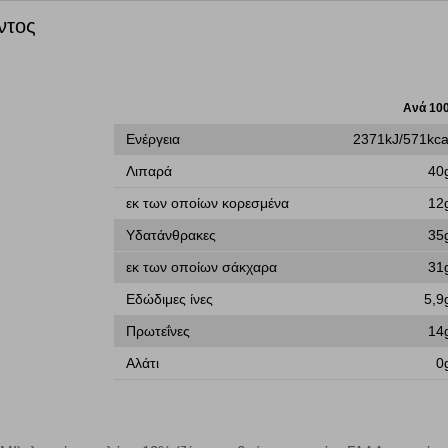
ντος
Ανά 10
ων λειτουργιών και εξατομίκευσης, όπως π.χ. ζωντανή συνομιλία. Μπορούν 
την αποδοχή αυτής της κατηγορίας cookies, ορισμένες ή όλες από αυτές τις λ
Ενέργεια
2371kJ/571kca
Λιπαρά
40
εκ των οποίων κορεσμένα
12
Υδατάνθρακες
35
άτες μας (με αντικείμενο τη διαφήμιση) μέσω του ιστότοπού μας. Εφ’ όσον τ
ι για την εμφάνιση σχετικών διαφημίσεων σε άλλες τοποθεσίες. Τα cookies 
εκ των οποίων σάκχαρα
31
έξετε τη συγκεκριμένη κατηγορία cookies, δεν θα λαμβάνετε στοχευμένες δι
Εδώδιμες ίνες
5,9
Πρωτεΐνες
14
Αλάτι
0
τα να ενημερωνόμαστε για την επισκεψιμότητα του ιστότοπού μας, ώστε να 
ερο δημοφιλείς και να βλέπουμε την αλληλεπίδραση του χρήστη και το χρόνο
 Αν δεν επιτρέψετε την αποδοχή αυτής της κατηγορίας cookies, δεν θα γνωρί