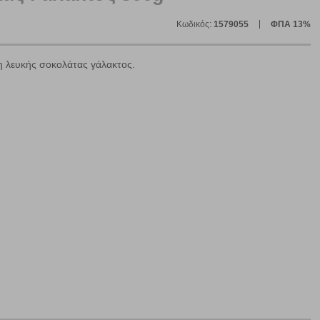
Κωδικός:
1579055
ΦΠΑ 13%
η λευκής σοκολάτας γάλακτος.
ε
ήγησή σας, οι οποίες είναι μη εξατομικευμένες και σπάνια
ία, μέσω του προγράμματος περιήγησης εγκαθίστανται στον
ή, εφ΄ όσον το επιλέξετε, απομνημονεύοντας τις προτιμήσεις
τότητα να επιλέξετε τις λοιπές κατηγορίες κάνοντας κλικ στο
ν cookies, μπορεί να επηρεάσει την εμπειρία της περιήγησής