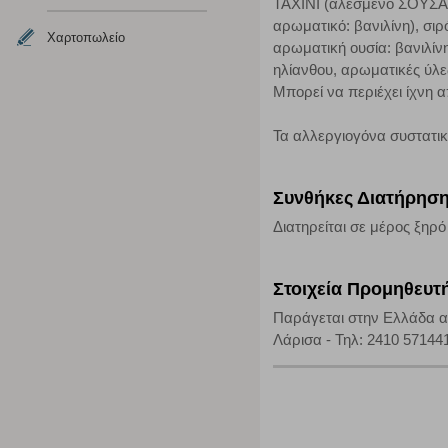
ΤΑΧΙΝΙ (αλεσμένο ΣΟΥΣΑΜ
Απολύτως απαραίτητα cookies
αρωματικό: βανιλίνη), σι
Χαρτοπωλείο
αρωματική ουσία: βανιλίν
Η συγκεκριμένη κατηγορία cookies είναι απαραίτητη για 
ηλίανθου, αρωματικές ύλε
αποκλείει ή να σας ειδοποιεί σχετικά με αυτά τα cookies
Μπορεί να περιέχει ίχν
Τα αλλεργιογόνα συστατι
Συνθήκες Διατήρησ
Διατηρείται σε μέρος ξηρό
Στοιχεία Προμηθευτ
Παράγεται στην Ελλάδα 
Λάρισα - Τηλ: 2410 571441