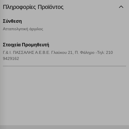
Πληροφορίες Προϊόντος
Απολύτως απαραίτητα cookies
Πάντα Ενεργό
Σύνθεση
Αποθήκευση ρυθμίσεων
Ατταπολγιτική άργιλος
Απόρριψη όλων
Στοιχεία Προμηθευτή
Γ.& Ι. ΠΑΣΣΑΛΗΣ Α.Ε.Β.Ε. Γλαύκου 21, Π. Φάληρο -Τηλ: 210
Αποδοχή όλων
9429162