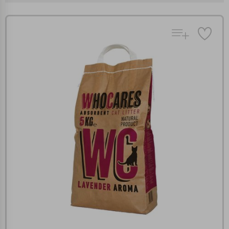
Πολλαπλή αναζήτηση
Χρησιμοποιήστε τη για πιο γρήγορη αναζήτηση
προϊόντων.
Γράψτε τα προϊόντα που επιθυμείτε, με κόμμα ανάμεσά
τους, και κάντε κλικ στο κουμπί "Αναζήτηση". Θα
Ρυθμίσεις Cookies
εμφανιστούν αποτελέσματα από όλες τις Κατηγορίες και
για κάθε προϊόν.
Ενημέρωση
Κατά την απλή περιήγηση ή/και χρήση του ιστότοπου συλλέγουμε
αυτόματα δεδομένα σύνδεσης και πληροφορίες σχετικές με την