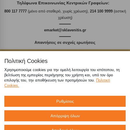
Τηλέφωνα Επικοινωνίας Κεντρικών Γραφείων:
800 117 7777
(μόνο από σταθερό, χωρίς χρέωση),
214 100 9999
(αστική
χρέωση)
emarket@sklavenitis.gr
Απαντήσεις σε συχνές ερωτήσεις
τόσο φθηνά όσο πουθενά
Πολιτική Cookies
Χρησιμοποιούμε cookies για την ομαλή λειτουργία του ιστότοπου, τη
βελτίωση της εμπειρίας περιήγησης του χρήστη και, υπό τον όρο
επιλογής του, την αποθήκευση των προτιμήσεών του.
Πολιτική
Καταστήματα
Cookies.
eMarket
Ρυθμίσεις
Απόρριψη όλων
800 117 7777
(μόνο από σταθερό, χωρίς χρέωση)
,
214 100 9999
(αστική χρέωση)