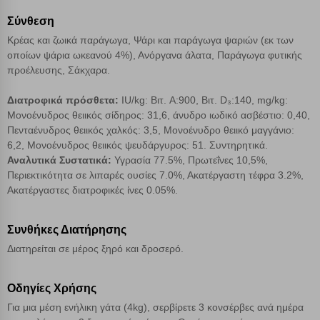
επιλέξετε τις λοιπές κατηγορίες κάνοντας κλικ στο σχετικό κουμπί
επάνω δεξιά, αφού ενημερωθείτε σχετικά. Ωστόσο θα πρέπει να
Σύνθεση
γνωρίζετε ότι αποκλεισμός ορισμένων κατηγοριών αρχείων cookies,
Κρέας και ζωικά παράγωγα, Ψάρι και παράγωγα ψαριών (εκ των
μπορεί να επηρεάσει την εμπειρία της περιήγησής σας ή/και της
οποίων ψάρια ωκεανού 4%), Ανόργανα άλατα, Παράγωγα φυτικής
χρήσης των υπηρεσιών μας.
Δείτε περισσότερα
προέλευσης, Σάκχαρα.
Λειτουργικά cookies
Διατροφικά πρόσθετα:
IU/kg: Βιτ. A:900, Βιτ. D₃:140, mg/kg:
Μονοένυδρος θειικός σίδηρος: 31,6, άνυδρο ιωδικό ασβέστιο: 0,40,
Πενταένυδρος θειικός χαλκός: 3,5, Μονοένυδρο θειικό μαγγάνιο:
Cookies στόχευσης
6,2, Μονοένυδρος θειικός ψευδάργυρος: 51. Συντηρητικά.
Αναλυτικά Συστατικά:
Υγρασία 77.5%, Πρωτεΐνες 10,5%,
Περιεκτικότητα σε λιπαρές ουσίες 7.0%, Ακατέργαστη τέφρα 3.2%,
Cookies απόδοσης
Ακατέργαστες διατροφικές ίνες 0.05%.
Απολύτως απαραίτητα cookies
Πάντα Ενεργό
Συνθήκες Διατήρησης
Διατηρείται σε μέρος ξηρό και δροσερό.
Αποθήκευση ρυθμίσεων
Οδηγίες Χρήσης
Απόρριψη όλων
Για μια μέση ενήλικη γάτα (4kg), σερβίρετε 3 κονσέρβες ανά ημέρα