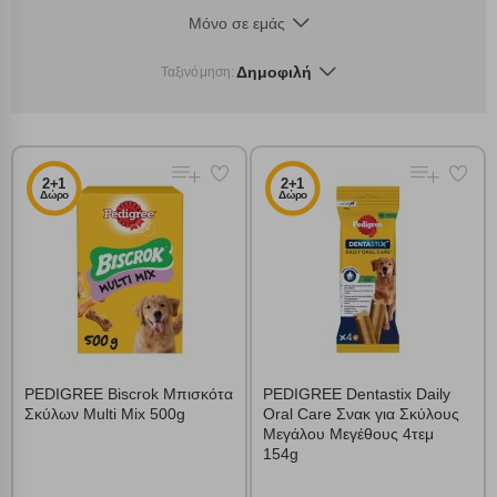
Μόνο σε εμάς
Δημοφιλή
Ταξινόμηση:
2+1
2+1
Δώρο
Δώρο
PEDIGREE Biscrok Μπισκότα
PEDIGREE Dentastix Daily
Σκύλων Multi Mix 500g
Oral Care Σνακ για Σκύλους
Μεγάλου Μεγέθους 4τεμ
154g