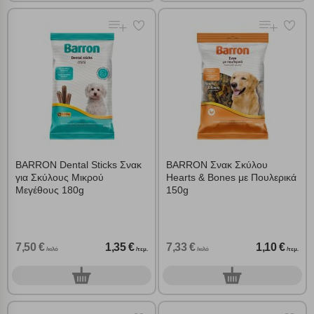
Απόρριψη όλων
Αποδοχή όλων
BARRON Dental Sticks Σνακ
BARRON Σνακ Σκύλου
για Σκύλους Μικρού
Hearts & Bones με Πουλερικά
Μεγέθους 180g
150g
7,50 €
1,35 €
7,33 €
1,10 €
/κιλό
/τεμ.
/κιλό
/τεμ.
0
0
τεμ.
τεμ.