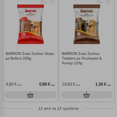
BARRON Σνακ Σκύλου Strips
BARRON Σνακ Σκύλου
με Βοδινό 200g
Twisters με Πουλερικά &
Κυνήγι 120g
4,90 €
0,98 €
10,83 €
1,30 €
/κιλό
/τεμ.
/κιλό
/τεμ.
0
0
τεμ.
τεμ.
12 από τα 12 προϊόντα