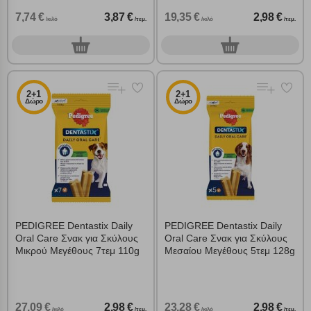
7,74 €
3,87 €
19,35 €
2,98 €
/κιλό
/τεμ.
/κιλό
/τεμ.
0
0
τεμ.
τεμ.
2+1
2+1
Δώρο
Δώρο
PEDIGREE Dentastix Daily
PEDIGREE Dentastix Daily
Oral Care Σνακ για Σκύλους
Oral Care Σνακ για Σκύλους
Μικρού Μεγέθους 7τεμ 110g
Μεσαίου Μεγέθους 5τεμ 128g
27,09 €
2,98 €
23,28 €
2,98 €
/κιλό
/τεμ.
/κιλό
/τεμ.