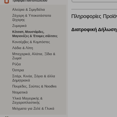
Τρόφιμα Παντοπωλείου
Λειτουργικά cookies
Αλεύρια & Σιμιγδάλια
Πληροφορίες Προϊό
Ζάχαρη & Υποκατάστατα
Τα λειτουργικά cookies επιτρέπουν την παροχή βελτιωμέν
ζάχαρης
οποίων τις υπηρεσίες έχουμε επιλέξει. Αν δεν επιτρέψετε 
Ζυμαρικά
Διατροφική Δήλωση
Κέτσαπ, Μουστάρδες,
Μαγιονέζες & Έτοιμες σάλτσες
Cookies στόχευσης
Κονσέρβες & Κομπόστες
Λάδια & Λίπη
Η συγκεκριμένη κατηγορία cookies ρυθμίζεται από συνεργ
Μπαχαρικά, Αλάτια, Ξίδια &
για τη δημιουργία ενός προφίλ των ενδιαφερόντων σας κα
Ζωμοί
το πρόγραμμα περιήγησης και τη συσκευή σας. Αν δεν επιλ
Ρύζια
Όσπρια
Cookies απόδοσης
Σιτάρι, Κινόα, Σόγια & άλλα
Δημητριακά
Η συγκεκριμένη κατηγορία cookies μας δίνει τη δυνατότη
Πουρέδες, Σούπες & Noodles
να γνωρίζουμε ποιες σελίδες είναι περισσότερο, ή λιγότ
Ντοματικά
τα cookies είναι συγκεντρωτικές και, συνεπώς, ανώνυμες.
Υλικά Μαγειρικής &
Ζαχαροπλαστικής
Μείγματα για Ζελέ & Γλυκά
Απολύτως απαραίτητα cookies