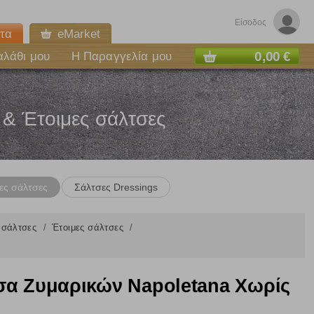
Είσοδος
τα
eMarket
0,00 €
αλάθι μου
Η Παραγγελία μου
 & Έτοιμες σάλτσες
ες σάλτσες
Σάλτσες Dressings
ς σάλτσες
Έτοιμες σάλτσες
σα Ζυμαρικών Napoletana Χωρίς