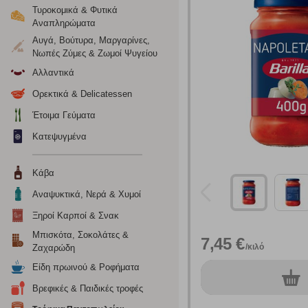
Τυροκομικά & Φυτικά
Αναπληρώματα
Αυγά, Βούτυρα, Μαργαρίνες,
Νωπές Ζύμες & Ζωμοί Ψυγείου
Αλλαντικά
Ορεκτικά & Delicatessen
Έτοιμα Γεύματα
Ρυθμίσεις
Κατεψυγμένα
Κάβα
Ενημέρωση
Αναψυκτικά, Νερά & Χυμοί
Ξηροί Καρποί & Σνακ
Κατά την απλή περιήγηση ή/και χρήση του ιστότοπου συλλέ
περιέχουν προσωποποιημένα χαρακτηριστικά που υποδεικνύ
Μπισκότα, Σοκολάτες &
7,45 €
υπολογιστή ή την ηλεκτρονική συσκευή σας, προσθέτοντας λε
/κιλό
Ζαχαρώδη
σας. Η κατηγορία των απολύτως απαραίτητων cookies για την 
Είδη πρωινού & Ροφήματα
σχετικό κουμπί επάνω δεξιά, αφού ενημερωθείτε σχετικά. Ωσ
0
τεμ.
σας ή/και της χρήσης των υπηρεσιών μας.
Δείτε περισσότερα
Βρεφικές & Παιδικές τροφές