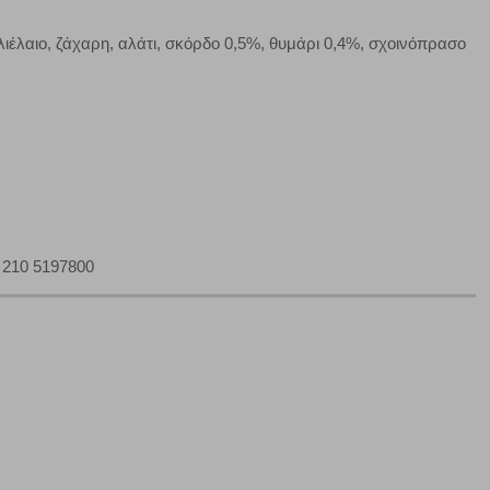
τα να ρυθμίσετε το πρόγραμμα περιήγησής σας ώστε να
να μη λειτουργούν.
έλαιο, ζάχαρη, αλάτι, σκόρδο 0,5%, θυμάρι 0,4%, σχοινόπρασο
πόρριψη όλων
Αποδοχή όλων
: 210 5197800