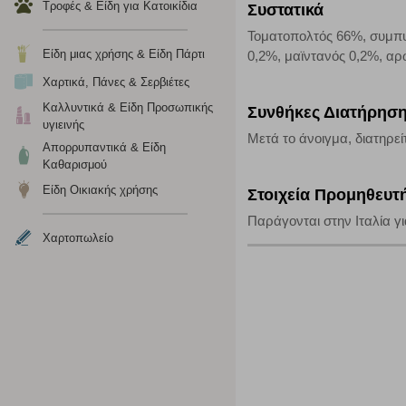
Τροφές & Είδη για Κατοικίδια
Συστατικά
Η συγκεκριμένη κατηγορία cookies είναι απαραίτητη για 
αποκλείει ή να σας ειδοποιεί σχετικά με αυτά τα cookies
Τοματοπολτός 66%, συμπυκ
Είδη μιας χρήσης & Είδη Πάρτι
0,2%, μαϊντανός 0,2%, αρ
Χαρτικά, Πάνες & Σερβιέτες
Καλλυντικά & Είδη Προσωπικής
Συνθήκες Διατήρησ
υγιεινής
Μετά το άνοιγμα, διατηρεί
Απορρυπαντικά & Είδη
Καθαρισμού
Είδη Οικιακής χρήσης
Στοιχεία Προμηθευτ
Παράγονται στην Ιταλία γ
Χαρτοπωλείο