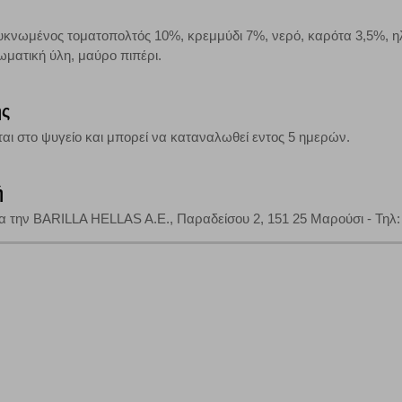
τη λειτουργία του ιστότοπου και ενεργοποιημένη. Έχετε ωστόσο τη δυνατότη
, με το ενδεχόμενο σε αυτήν την περίπτωση ορισμένα τμήματα του ιστότοπου 
νωμένος τοματοπολτός 10%, κρεμμύδι 7%, νερό, καρότα 3,5%, ηλι
ωματική ύλη, μαύρο πιπέρι.
Αποθήκευση ρυθμίσεων
Α
ης
ται στο ψυγείο και μπορεί να καταναλωθεί εντος 5 ημερών.
ή
ια την BARILLA HELLAS A.E., Παραδείσου 2, 151 25 Μαρούσι - Τηλ