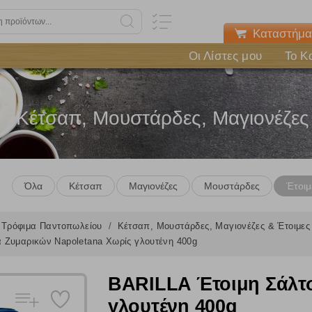
Καταστήμα
Οι Λίστες μου
Το Κ
Κέτσαπ, Μουστάρδες, Μαγιονέζες
Όλα
Κέτσαπ
Μαγιονέζες
Μουστάρδες
Έτοιμ
Τρόφιμα Παντοπωλείου
Κέτσαπ, Μουστάρδες, Μαγιονέζες & Έτοιμε
 Ζυμαρικών Napoletana Χωρίς γλουτένη 400g
BARILLA Έτοιμη Σάλτ
γλουτένη 400g