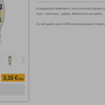
H μαγιονέζα Hellmann's real αποτελεί βασική
τοστ, σάντουιτς, ψάρια, θαλασσινά και κρέας.
Σε νέα φιάλη από 100% ανακυκλώμενο πλαστι
Πολλαπλή αναζήτηση
Χρησιμοποιήστε τη για πιο γρήγορη αναζήτηση προϊόντων.
Γράψτε τα προϊόντα που επιθυμείτε, με κόμμα ανάμεσά τους, και κάντ
κλικ στο κουμπί "Αναζήτηση". Θα εμφανιστούν αποτελέσματα από
όλες τις Κατηγορίες και για κάθε προϊόν.
 Cookies
3,15 €
/τεμ.