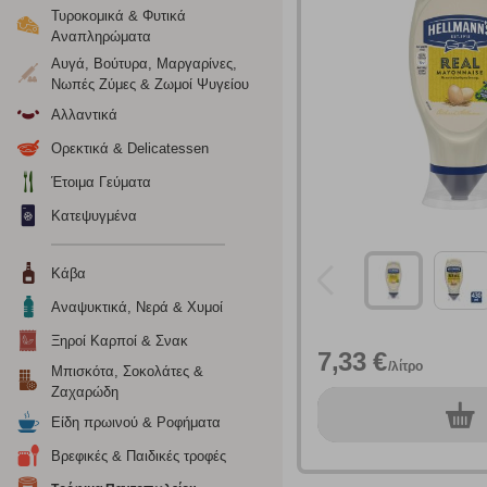
Τυροκομικά & Φυτικά
Αναπληρώματα
Αυγά, Βούτυρα, Μαργαρίνες,
Νωπές Ζύμες & Ζωμοί Ψυγείου
Αλλαντικά
Ορεκτικά & Delicatessen
Έτοιμα Γεύματα
Κατεψυγμένα
Κάβα
Αναψυκτικά, Νερά & Χυμοί
Ξηροί Καρποί & Σνακ
Ρυθμίσεις
7,33 €
/λίτρο
Μπισκότα, Σοκολάτες &
Ζαχαρώδη
0
τεμ.
Είδη πρωινού & Ροφήματα
Ενημέρωση
Βρεφικές & Παιδικές τροφές