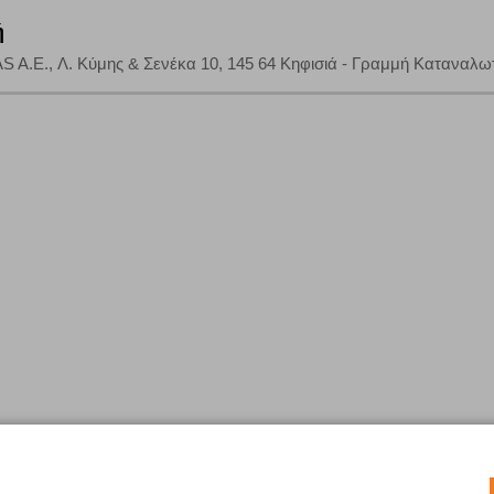
ή
A.E., Λ. Κύμης & Σενέκα 10, 145 64 Κηφισιά - Γραμμή Καταναλωτ