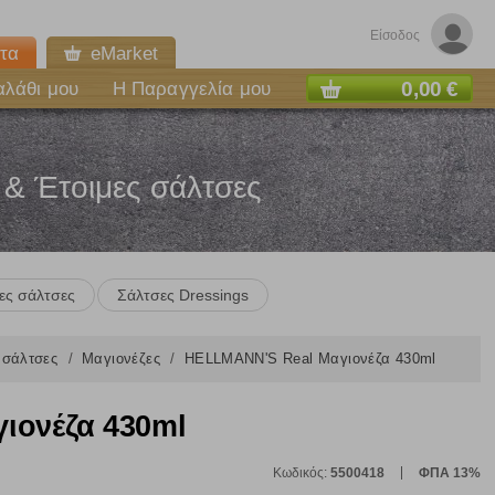
Είσοδος
τα
eMarket
0,00 €
αλάθι μου
Η Παραγγελία μου
 & Έτοιμες σάλτσες
ες σάλτσες
Σάλτσες Dressings
ς σάλτσες
Μαγιονέζες
HELLMANN'S Real Μαγιονέζα 430ml
ιονέζα 430ml
Κωδικός:
5500418
ΦΠΑ 13%