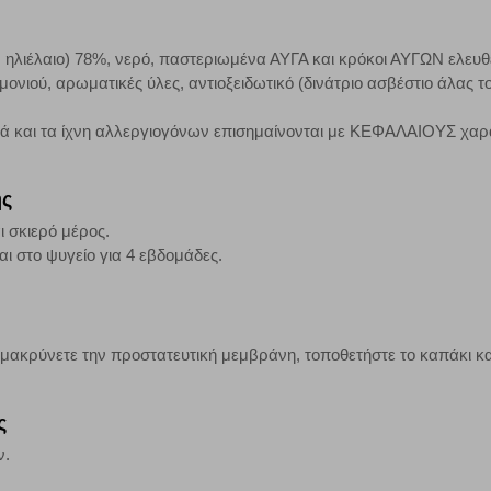
τα να ενημερωνόμαστε για την επισκεψιμότητα του ιστότοπού μας, ώστε να 
ερο δημοφιλείς και να βλέπουμε την αλληλεπίδραση του χρήστη και το χρόνο
 Αν δεν επιτρέψετε την αποδοχή αυτής της κατηγορίας cookies, δεν θα γνωρί
, ηλιέλαιο) 78%, νερό, παστεριωμένα ΑΥΓΑ και κρόκοι ΑΥΓΩΝ ελευθέ
νιού, αρωματικές ύλες, αντιοξειδωτικό (δινάτριο ασβέστιο άλας 
κά και τα ίχνη αλλεργιογόνων επισημαίνονται με ΚΕΦΑΛΑΙΟΥΣ χαρ
τη λειτουργία του ιστότοπου και ενεργοποιημένη. Έχετε ωστόσο τη δυνατότη
, με το ενδεχόμενο σε αυτήν την περίπτωση ορισμένα τμήματα του ιστότοπου 
ης
ι σκιερό μέρος.
Αποθήκευση ρυθμίσεων
Α
αι στο ψυγείο για 4 εβδομάδες.
μακρύνετε την προστατευτική μεμβράνη, τοποθετήστε το καπάκι και
ς
ν.