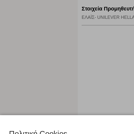
Στοιχεία Προμηθευτ
ΕΛΑΪΣ- UNILEVER HELLAS 
Πολιτική Cookies