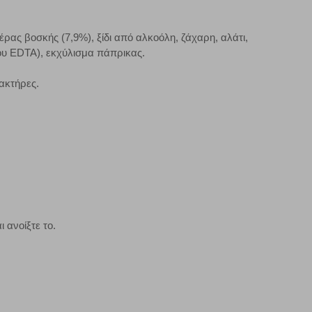
μπορούμε να βελτιώσουμε την απόδοσή του. Μας βοηθούν
 παραμονής του. Οι πληροφορίες που συλλέγονται από αυτά
ζουμε πότε έχετε επισκεφθεί την τοποθεσία μας.
ρας βοσκής (7,9%), ξίδι από αλκοόλη, ζάχαρη, αλάτι,
του EDTA), εκχύλισμα πάπρικας.
Πάντα Ενεργό
ακτήρες.
τα να ρυθμίσετε το πρόγραμμα περιήγησής σας ώστε να
να μη λειτουργούν.
πόρριψη όλων
Αποδοχή όλων
 ανοίξτε το.