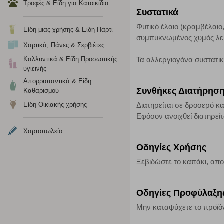
Τροφές & Είδη για Κατοικίδια
Η συγκεκριμένη κατηγορία cookies μας δίνει τη δυνατότη
Συστατικά
να γνωρίζουμε ποιες σελίδες είναι περισσότερο, ή λιγότ
τα cookies είναι συγκεντρωτικές και, συνεπώς, ανώνυμες.
Φυτικό έλαιο (κραμβέλαιο
Είδη μιας χρήσης & Είδη Πάρτι
συμπυκνωμένος χυμός λεμο
Χαρτικά, Πάνες & Σερβιέτες
Απολύτως απαραίτητα cookies
Καλλυντικά & Είδη Προσωπικής
Τα αλλεργιογόνα συστατι
υγιεινής
Η συγκεκριμένη κατηγορία cookies είναι απαραίτητη για 
αποκλείει ή να σας ειδοποιεί σχετικά με αυτά τα cookies
Απορρυπαντικά & Είδη
Συνθήκες Διατήρησ
Καθαρισμού
Είδη Οικιακής χρήσης
Διατηρείται σε δροσερό κα
Εφόσον ανοιχθεί διατηρείτ
Χαρτοπωλείο
Οδηγίες Χρήσης
Ξεβιδώστε το καπάκι, απο
Οδηγίες Προφύλαξη
Μην καταψύχετε το προϊό