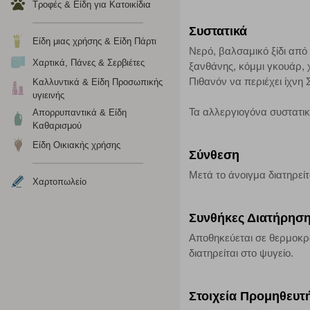
Τροφές & Είδη για Κατοικίδια
να γνωρίζουμε ποιες σελίδες είναι περισσότερο, ή λιγότ
τα cookies είναι συγκεντρωτικές και, συνεπώς, ανώνυμες.
Συστατικά
Είδη μιας χρήσης & Είδη Πάρτι
Νερό, βαλσαμικό ξίδι από 
Απολύτως απαραίτητα cookies
Χαρτικά, Πάνες & Σερβιέτες
ξανθάνης, κόμμι γκουάρ, χ
Πιθανόν να περιέχει ίχν
Η συγκεκριμένη κατηγορία cookies είναι απαραίτητη για 
Καλλυντικά & Είδη Προσωπικής
αποκλείει ή να σας ειδοποιεί σχετικά με αυτά τα cookies
υγιεινής
Τα αλλεργιογόνα συστατι
Απορρυπαντικά & Είδη
Καθαρισμού
Είδη Οικιακής χρήσης
Σύνθεση
Μετά το άνοιγμα διατηρείτ
Χαρτοπωλείο
Συνθήκες Διατήρησ
Αποθηκεύεται σε θερμοκρα
διατηρείται στο ψυγείο.
Στοιχεία Προμηθευτ