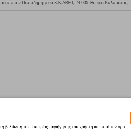
ται από την Παπαδημητρίου Χ.Κ.ΑΒΕΤ, 24 009 Θουρία Καλαμάτας, 
 τη βελτίωση της εμπειρίας περιήγησης του χρήστη και, υπό τον όρο