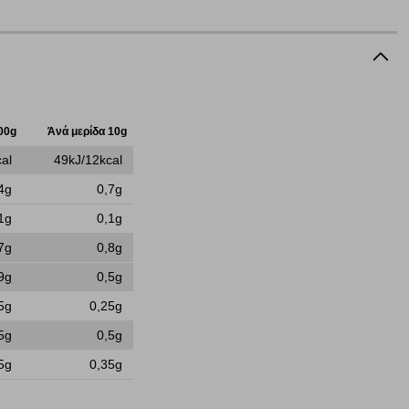
ή, εφ΄ όσον το επιλέξετε, απομνημονεύοντας τις προτιμήσεις
τότητα να επιλέξετε τις λοιπές κατηγορίες κάνοντας κλικ στο
ν cookies, μπορεί να επηρεάσει την εμπειρία της περιήγησής
00g
Άνά μερίδα 10g
al
49kJ/12kcal
να ορισθούν από εμάς ή /και από τρίτους παρόχους, των
ειτουργίες ενδέχεται να μην λειτουργούν σωστά.
4g
0,7g
1g
0,1g
7g
0,8g
α επιλέξετε, μπορεί να χρησιμοποιηθούν από τους ανωτέρω
9g
0,5g
στόχευσης λειτουργούν αναγνωρίζοντας με μοναδικό τρόπο
αφημίσεις μας σε διαφορετικούς ιστότοπους.
5g
0,25g
5g
0,5g
5g
0,35g
μπορούμε να βελτιώσουμε την απόδοσή του. Μας βοηθούν