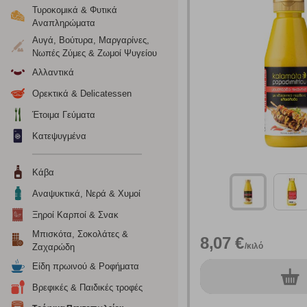
Τυροκομικά & Φυτικά
Αναπληρώματα
Αυγά, Βούτυρα, Μαργαρίνες,
Νωπές Ζύμες & Ζωμοί Ψυγείου
Αλλαντικά
Ορεκτικά & Delicatessen
Έτοιμα Γεύματα
Κατεψυγμένα
Κάβα
Αναψυκτικά, Νερά & Χυμοί
Ρυθμίσεις
Ξηροί Καρποί & Σνακ
Μπισκότα, Σοκολάτες &
8,07 €
/κιλό
Ζαχαρώδη
Ενημέρωση
Είδη πρωινού & Ροφήματα
0
τεμ.
Βρεφικές & Παιδικές τροφές
Κατά την απλή περιήγηση ή/και χρήση του ιστότοπου συλλέ
περιέχουν προσωποποιημένα χαρακτηριστικά που υποδεικνύ