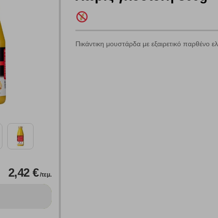
Πικάντικη μουστάρδα με εξαιρετικό παρθένο ε
Πολλαπλή αναζήτηση
Χρησιμοποιήστε τη για πιο γρήγορη αναζήτηση προϊόντων.
Γράψτε τα προϊόντα που επιθυμείτε, με κόμμα ανάμεσά τους, και κάντ
κλικ στο κουμπί "Αναζήτηση". Θα εμφανιστούν αποτελέσματα από
όλες τις Κατηγορίες και για κάθε προϊόν.
 Cookies
2,42 €
/τεμ.
γουμε αυτόματα δεδομένα σύνδεσης και πληροφορίες σχετικές με την περι
ουν την ταυτότητά σας. Τα cookies είναι μικρά αρχεία κειμένου τα οπο