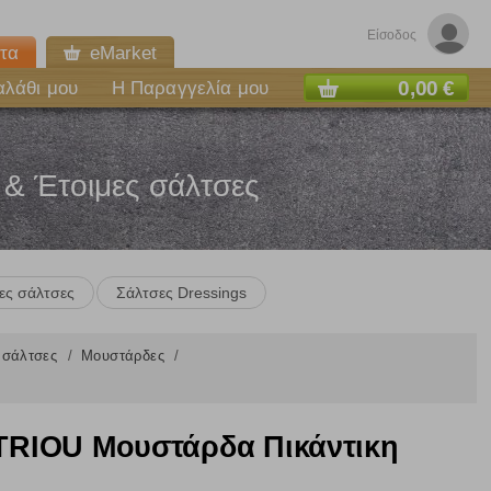
Είσοδος
τα
eMarket
0,00 €
αλάθι μου
Η Παραγγελία μου
 & Έτοιμες σάλτσες
ες σάλτσες
Σάλτσες Dressings
ς σάλτσες
Μουστάρδες
RIOU Μουστάρδα Πικάντικη