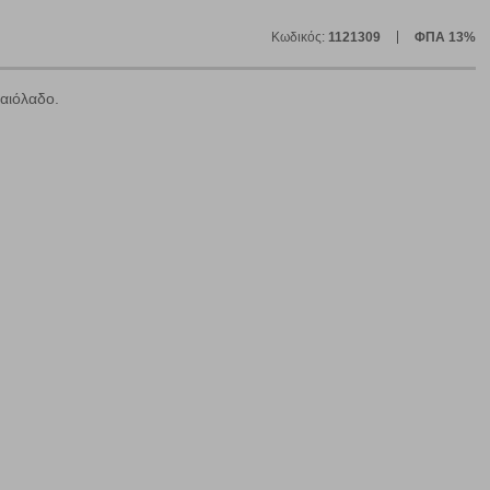
Κωδικός:
1121309
ΦΠΑ 13%
λαιόλαδο.
ε
ήγησή σας, οι οποίες είναι μη εξατομικευμένες και σπάνια
ία, μέσω του προγράμματος περιήγησης εγκαθίστανται στον