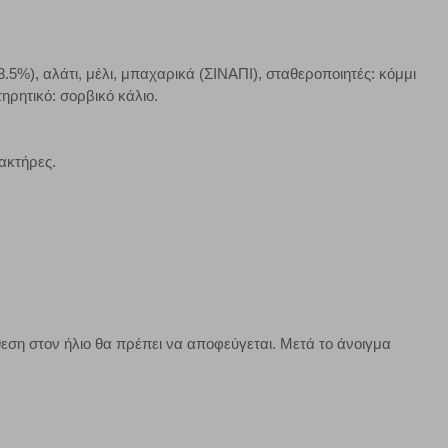
 παραμονής του. Οι πληροφορίες που συλλέγονται από αυτά
ζουμε πότε έχετε επισκεφθεί την τοποθεσία μας.
.5%), αλάτι, μέλι, μπαχαρικά (ΣΙΝΑΠΙ), σταθεροποιητές: κόμμι
Πάντα Ενεργό
ηρητικό: σορβικό κάλιο.
τα να ρυθμίσετε το πρόγραμμα περιήγησής σας ώστε να
να μη λειτουργούν.
ακτήρες.
πόρριψη όλων
Αποδοχή όλων
εση στον ήλιο θα πρέπει να αποφεύγεται. Μετά το άνοιγμα