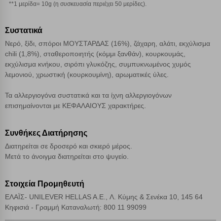
**1 μερίδα= 10g (η συσκευασία περιέχει 50 μερίδες).
Απόρριψη όλων
Συστατικά
Αποδοχή όλων
Νερό, ξίδι, σπόροι ΜΟΥΣΤΑΡΔΑΣ (16%), ζάχαρη, αλάτι, εκχύλισμα
chili (1,8%), σταθεροποιητής (κόμμι ξανθάν), κουρκουμάς,
εκχύλισμα κνήκου, σιρόπι γλυκόζης, συμπυκνωμένος χυμός
λεμονιού, χρωστική (κουρκουμίνη), αρωματικές ύλες.
Τα αλλεργιογόνα συστατικά και τα ίχνη αλλεργιογόνων
επισημαίνονται με ΚΕΦΑΛΑΙΟΥΣ χαρακτήρες.
Συνθήκες Διατήρησης
Διατηρείται σε δροσερό και σκιερό μέρος.
Μετά το άνοιγμα διατηρείται στο ψυγείο.
Στοιχεία Προμηθευτή
ΕΛΑΪΣ- UNILEVER HELLAS A.E., Λ. Κύμης & Σενέκα 10, 145 64
Κηφισιά - Γραμμή Καταναλωτή: 800 11 99099