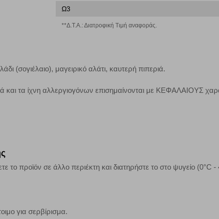
Ω3
**Δ.Τ.Α.: Διατροφική Τιμή αναφοράς.
τα να ενημερωνόμαστε για την επισκεψιμότητα του ιστότοπού μας, ώστε να 
ερο δημοφιλείς και να βλέπουμε την αλληλεπίδραση του χρήστη και το χρόνο
 Αν δεν επιτρέψετε την αποδοχή αυτής της κατηγορίας cookies, δεν θα γνωρί
δι (σογιέλαιο), μαγειρικό αλάτι, καυτερή πιπεριά.
κά και τα ίχνη αλλεργιογόνων επισημαίνονται με ΚΕΦΑΛΑΙΟΥΣ χαρ
τη λειτουργία του ιστότοπου και ενεργοποιημένη. Έχετε ωστόσο τη δυνατότη
, με το ενδεχόμενο σε αυτήν την περίπτωση ορισμένα τμήματα του ιστότοπου 
Αποθήκευση ρυθμίσεων
Α
ης
ε το προϊόν σε άλλο περιέκτη και διατηρήστε το στο ψυγείο (0°C - 
οιμο για σερβίρισμα.