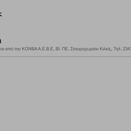
ς
ή
αι από την ΚΟΝΒΑ Α.Ε.Β.Ε, ΒΙ. ΠΕ. Σταυροχωρίου Κιλκίς, Τηλ: 2341