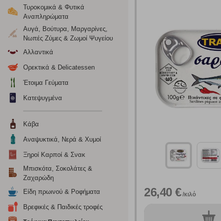
Τυροκομικά & Φυτικά
Αναπληρώματα
Αυγά, Βούτυρα, Μαργαρίνες,
Νωπές Ζύμες & Ζωμοί Ψυγείου
Αλλαντικά
Ορεκτικά & Delicatessen
Έτοιμα Γεύματα
Κατεψυγμένα
Κάβα
Αναψυκτικά, Νερά & Χυμοί
Ξηροί Καρποί & Σνακ
Μπισκότα, Σοκολάτες &
Ζαχαρώδη
Ρυθμίσεις
26,40 €
Είδη πρωινού & Ροφήματα
/κιλό
Βρεφικές & Παιδικές τροφές
0
τεμ.