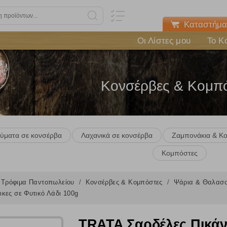
Καταστήμα
Οι Λίστες μου
Το Κ
Κονσέρβες & Κομπ
εύματα σε κονσέρβα
Λαχανικά σε κονσέρβα
Ζαμπονάκια & Κο
Κομπόστες
Τρόφιμα Παντοπωλείου
Κονσέρβες & Κομπόστες
Ψάρια & Θαλασσ
κες σε Φυτικό Λάδι 100g
TRATA Σαρδέλες Πικάντ