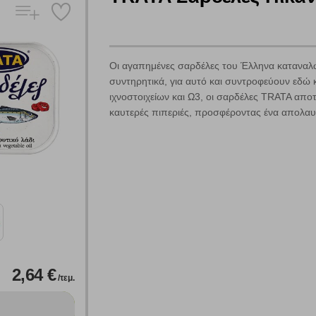
Οι αγαπημένες σαρδέλες του Έλληνα καταναλωτ
συντηρητικά, για αυτό και συντροφεύουν εδώ 
ιχνοστοιχείων και Ω3, οι σαρδέλες TRATA απο
καυτερές πιπεριές, προσφέροντας ένα απολαυστ
Πολλαπλή αναζήτηση
Χρησιμοποιήστε τη για πιο γρήγορη αναζήτηση προϊόντων.
Γράψτε τα προϊόντα που επιθυμείτε, με κόμμα ανάμεσά τους, και κάντ
κλικ στο κουμπί "Αναζήτηση". Θα εμφανιστούν αποτελέσματα από
όλες τις Κατηγορίες και για κάθε προϊόν.
 Cookies
2,64 €
/τεμ.