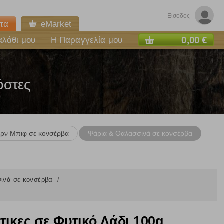
Είσοδος
τα
eMarket
0,00 €
αλάθι μου
Η Παραγγελία μου
όστες
ρν Μπιφ σε κονσέρβα
Ψάρια & Θαλασσινά σε κονσέρβα
ινά σε κονσέρβα
ικες σε Φυτικό Λάδι 100g