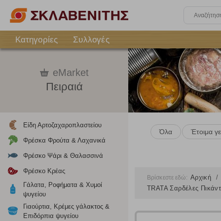
Κατηγορίες
Συλλογές
eMarket
Πειραιά
Είδη Αρτοζαχαροπλαστείου
Όλα
Έτοιμα γ
Φρέσκα Φρούτα & Λαχανικά
Φρέσκο Ψάρι & Θαλασσινά
Φρέσκο Κρέας
Αρχική
Βρίσκεστε εδώ:
Γάλατα, Ροφήματα & Χυμοί
TRATA Σαρδέλες Πικάντι
ψυγείου
Γιαούρτια, Κρέμες γάλακτος &
Επιδόρπια ψυγείου