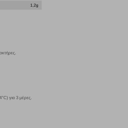
1,2g
μπορούμε να βελτιώσουμε την απόδοσή του. Μας βοηθούν
 παραμονής του. Οι πληροφορίες που συλλέγονται από αυτά
ζουμε πότε έχετε επισκεφθεί την τοποθεσία μας.
Πάντα Ενεργό
ακτήρες.
τα να ρυθμίσετε το πρόγραμμα περιήγησής σας ώστε να
να μη λειτουργούν.
πόρριψη όλων
Αποδοχή όλων
4°C) για 3 μέρες.