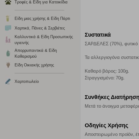
Τροφές & Είδη για Κατοικίδια
Cookies απόδοσης
Είδη μιας χρήσης & Είδη Πάρτι
Η συγκεκριμένη κατηγορία cookies μας δίνει τη δυνατότη
να γνωρίζουμε ποιες σελίδες είναι περισσότερο, ή λιγότ
Χαρτικά, Πάνες & Σερβιέτες
τα cookies είναι συγκεντρωτικές και, συνεπώς, ανώνυμες.
Συστατικά
Καλλυντικά & Είδη Προσωπικής
υγιεινής
ΣΑΡΔΕΛΕΣ (70%), φυτικό λά
Απολύτως απαραίτητα cookies
Απορρυπαντικά & Είδη
Καθαρισμού
Τα αλλεργιογόνα συστατι
Η συγκεκριμένη κατηγορία cookies είναι απαραίτητη για 
Είδη Οικιακής χρήσης
αποκλείει ή να σας ειδοποιεί σχετικά με αυτά τα cookies
Καθαρό βάρος: 100g.
Στραγγισμένο: 70g.
Χαρτοπωλείο
Συνθήκες Διατήρησ
Μετά το άνοιγμα μεταφέρετ
Οδηγίες Χρήσης
Αποστειρωμένο προϊόν, έτ