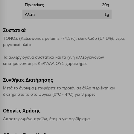
Απολύτως απαραίτητα cookies
Πάντα Ενεργό
Πρωτεΐνες
20g
Αλάτι
1g
Αποθήκευση ρυθμίσεων
Συστατικά
Απόρριψη όλων
ΤΟΝΟΣ (Katsuwonus pelamis -74,3%), ελαιόλαδο (17,1%), νερό,
μαγειρικό αλάτι.
Αποδοχή όλων
Τα αλλεργιογόνα συστατικά και τα ίχνη αλλεργιογόνων
επισημαίνονται με ΚΕΦΑΛΑΙΟΥΣ χαρακτήρες.
Συνθήκες Διατήρησης
Μετά το άνοιγμα μεταφέρετε το προϊόν σε άλλο περιέκτη και
διατηρήστε το στο ψυγείο (0°C - 4°C) για 3 μέρες.
Οδηγίες Χρήσης
Αποστειρωμένο προϊόν, έτοιμο για σερβίρισμα.