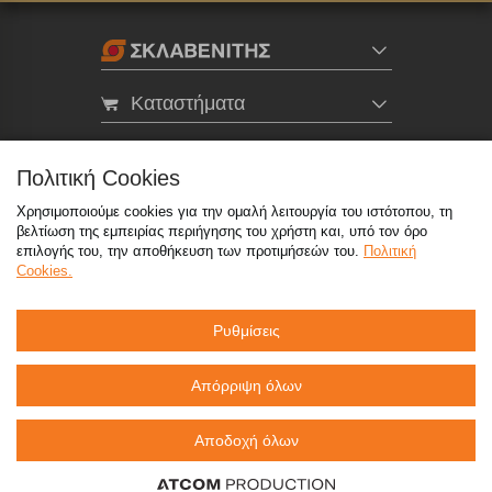
Καταστήματα
eMarket
Πολιτική Cookies
Χρησιμοποιούμε cookies για την ομαλή λειτουργία του ιστότοπου, τη
800 117 7777
(μόνο από σταθερό, χωρίς χρέωση)
,
βελτίωση της εμπειρίας περιήγησης του χρήστη και, υπό τον όρο
214 100 9999
(αστική χρέωση)
επιλογής του, την αποθήκευση των προτιμήσεών του.
Πολιτική
Cookies.
info@sklavenitis.gr
Ρυθμίσεις
©2026
Όροι Χρήσης
Πολιτική Απορρήτου
Πολιτική Cookies
CCTV
Sitemap
Απόρριψη όλων
Αποδοχή όλων