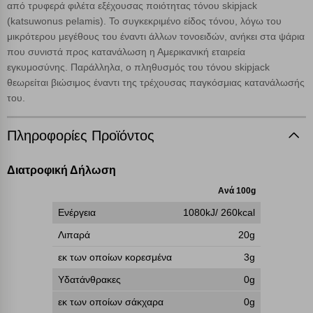
από τρυφερά φιλέτα εξέχουσας ποιότητας τόνου skipjack
ταυτότητά σας. Τα cookies είναι μικρά αρχεία κειμένου τα οποία,
(katsuwonus pelamis). Το συγκεκριμένο είδος τόνου, λόγω του
μέσω του προγράμματος περιήγησης εγκαθίστανται στον υπολογιστή
Αναζήτηση
μικρότερου μεγέθους του έναντι άλλων τονοειδών, ανήκει στα ψάρια
ή την ηλεκτρονική συσκευή σας, προσθέτοντας λειτουργικότητα στην
που συνιστά προς κατανάλωση η Αμερικανική εταιρεία
ιστοσελίδα και βελτιώνοντας την εμπειρία περιήγησης ή, εφ΄ όσον το
επιλέξετε, απομνημονεύοντας τις προτιμήσεις σας. Η κατηγορία των
εγκυμοσύνης. Παράλληλα, o πληθυσμός του τόνου skipjack
απολύτως απαραίτητων cookies για την ομαλή λειτουργία του
θεωρείται βιώσιμος έναντι της τρέχουσας παγκόσμιας κατανάλωσής
ιστότοπου είναι η μόνη ενεργοποιημένη. Έχετε τη δυνατότητα να
του.
επιλέξετε τις λοιπές κατηγορίες κάνοντας κλικ στο σχετικό κουμπί
επάνω δεξιά, αφού ενημερωθείτε σχετικά. Ωστόσο θα πρέπει να
γνωρίζετε ότι αποκλεισμός ορισμένων κατηγοριών αρχείων cookies,
Πληροφορίες Προϊόντος
μπορεί να επηρεάσει την εμπειρία της περιήγησής σας ή/και της
χρήσης των υπηρεσιών μας.
Δείτε περισσότερα
Διατροφική Δήλωση
Ανά 100g
Λειτουργικά cookies
Ενέργεια
1080kJ/ 260kcal
Λιπαρά
20g
Cookies στόχευσης
εκ των οποίων κορεσμένα
3g
Cookies απόδοσης
Υδατάνθρακες
0g
εκ των οποίων σάκχαρα
0g