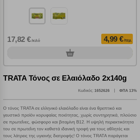
4,99 €
17,82 €
/τεμ.
/κιλό
0
τεμ.
Πολλαπλή αναζήτηση
Χρησιμοποιήστε τη για πιο γρήγορη αναζήτηση
TRATA Τόνος σε Ελαιόλαδο 2x140g
προϊόντων.
Γράψτε τα προϊόντα που επιθυμείτε, με κόμμα ανάμεσά
τους, και κάντε κλικ στο κουμπί "Αναζήτηση". Θα
Ρυθμίσεις Cookies
Κωδικός:
1652626
ΦΠΑ 13%
εμφανιστούν αποτελέσματα από όλες τις Κατηγορίες και
για κάθε προϊόν.
Ενημέρωση
Ο τόνος TRATA σε ελληνικό ελαιόλαδο είναι ένα θρεπτικό και
γευστικό προϊόν κορυφαίας ποιότητας, χωρίς συντηρητικά, πλούσιο
Κατά την απλή περιήγηση ή/και χρήση του ιστότοπου συλλέγουμε
σε πρωτεΐνες, φώσφορο και βιταμίνη Β12. Η υψηλή περιεκτικότητα
αυτόματα δεδομένα σύνδεσης και πληροφορίες σχετικές με την
του σε πρωτεΐνη τον καθιστά ιδανική τροφή για τους αθλητές και
περιήγησή σας, οι οποίες είναι μη εξατομικευμένες και σπάνια
τους λάτρεις της υγιεινής διατροφής! Ο τόνος TRATA παράγεται
περιέχουν προσωποποιημένα χαρακτηριστικά που υποδεικνύουν την