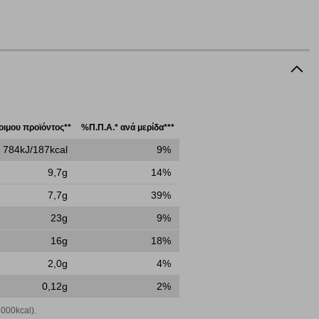
ε
τοιμου προϊόντος**
%Π.Π.Α.* ανά μερίδα***
ήγησή σας, οι οποίες είναι μη εξατομικευμένες και σπάνια
ία, μέσω του προγράμματος περιήγησης εγκαθίστανται στον
784kJ/187kcal
9%
ή, εφ΄ όσον το επιλέξετε, απομνημονεύοντας τις προτιμήσεις
9,7g
14%
τότητα να επιλέξετε τις λοιπές κατηγορίες κάνοντας κλικ στο
ν cookies, μπορεί να επηρεάσει την εμπειρία της περιήγησής
7,7g
39%
23g
9%
16g
18%
2,0g
4%
να ορισθούν από εμάς ή /και από τρίτους παρόχους, των
0,12g
2%
ειτουργίες ενδέχεται να μην λειτουργούν σωστά.
000kcal).