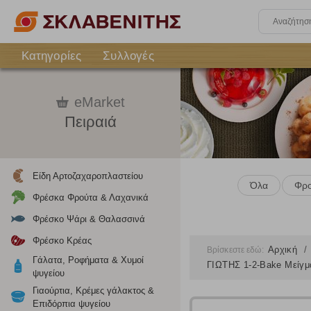
Κατηγορίες
Συλλογές
eMarket
Πειραιά
Είδη Αρτοζαχαροπλαστείου
Όλα
Φρο
Φρέσκα Φρούτα & Λαχανικά
Φρέσκο Ψάρι & Θαλασσινά
Φρέσκο Κρέας
Αρχική
Βρίσκεστε εδώ:
Γάλατα, Ροφήματα & Χυμοί
ΓΙΩΤΗΣ 1-2-Bake Μείγμ
ψυγείου
Γιαούρτια, Κρέμες γάλακτος &
Επιδόρπια ψυγείου