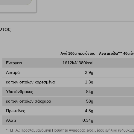
Γράψτε τα προϊόντα που επιθυμείτε, με κόμμα ανάμεσά τους, και κάντ
κλικ στο κουμπί "Αναζήτηση". Θα εμφανιστούν αποτελέσματα από
όλες τις Κατηγορίες και για κάθε προϊόν.
 Cookies
ντος
Ανά 100g προϊόντος
Ανά μερίδα*** 40g έ
γουμε αυτόματα δεδομένα σύνδεσης και πληροφορίες σχετικές με την περι
ουν την ταυτότητά σας. Τα cookies είναι μικρά αρχεία κειμένου τα οπο
Ενέργεια
1612kJ/ 380kcal
ιτουργικότητα στην ιστοσελίδα και βελτιώνοντας την εμπειρία περιήγησης 
Αναζήτηση
Λιπαρά
2,9g
ομαλή λειτουργία του ιστότοπου είναι η μόνη ενεργοποιημένη. Έχετε τη δυνα
τόσο θα πρέπει να γνωρίζετε ότι αποκλεισμός ορισμένων κατηγοριών αρχείω
εκ των οποίων κορεσμένα
1,3g
Υδατάνθρακες
84g
εκ των οποίων σάκχαρα
58g
Πρωτεΐνες
4,5g
ων λειτουργιών και εξατομίκευσης, όπως π.χ. ζωντανή συνομιλία. Μπορούν 
Αλάτι
0,34g
την αποδοχή αυτής της κατηγορίας cookies, ορισμένες ή όλες από αυτές τις λ
* Π.Π.Α.: Προσλαμβανόμενη Ποσότητα Αναφοράς ενός μέσου ενήλικα (8400kJ/2