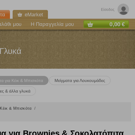
Είσοδος
τα
eMarket
0,00 €
αλάθι μου
Η Παραγγελία μου
 Γλυκά
τα για Κέικ & Μπισκότα
Μείγματα για Λουκουμάδες
ες & άλλα γλυκά
 Κέικ & Μπισκότα
μα για Brownies & Σοκολατόπιτα