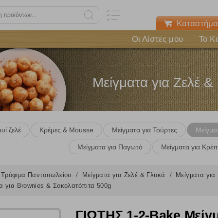
Καταστήμα
Οι Λίστες μου
Το Κ
Μείγματα για Ζελέ &
υί ζελέ
Κρέμες & Mousse
Μείγματα για Τούρτες
Μείγμα
Μείγματα για Παγωτό
Μείγματα για Κρέπ
Τρόφιμα Παντοπωλείου
Μείγματα για Ζελέ & Γλυκά
Μείγματα για
α για Brownies & Σοκολατόπιτα 500g
ΓΙΩΤΗΣ 1-2-Bake Μείγ