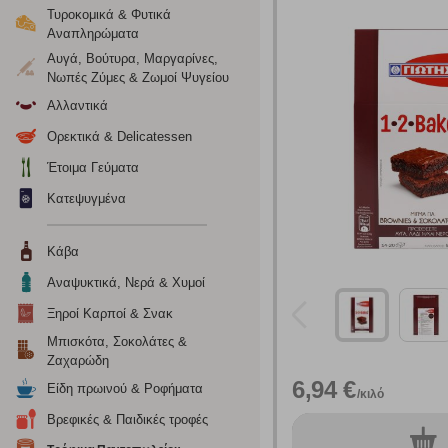
Τυροκομικά & Φυτικά
Αναπληρώματα
Αυγά, Βούτυρα, Μαργαρίνες,
Νωπές Ζύμες & Ζωμοί Ψυγείου
Αλλαντικά
Ορεκτικά & Delicatessen
Έτοιμα Γεύματα
Κατεψυγμένα
Κάβα
Αναψυκτικά, Νερά & Χυμοί
Ξηροί Καρποί & Σνακ
Μπισκότα, Σοκολάτες &
Ζαχαρώδη
6,94 €
Είδη πρωινού & Ροφήματα
/κιλό
Βρεφικές & Παιδικές τροφές
0
τεμ.