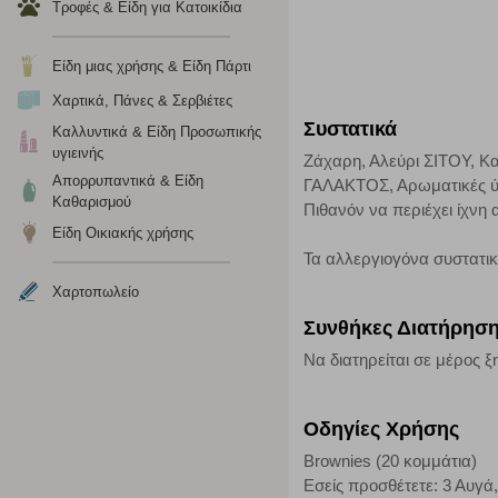
Τροφές & Είδη για Κατοικίδια
Cookies στόχευσης
Η συγκεκριμένη κατηγορία cookies ρυθμίζεται από συνεργ
Είδη μιας χρήσης & Είδη Πάρτι
για τη δημιουργία ενός προφίλ των ενδιαφερόντων σας κα
Χαρτικά, Πάνες & Σερβιέτες
το πρόγραμμα περιήγησης και τη συσκευή σας. Αν δεν επιλ
Συστατικά
Καλλυντικά & Είδη Προσωπικής
υγιεινής
Ζάχαρη, Αλεύρι ΣΙΤΟΥ, Κα
Cookies απόδοσης
Απορρυπαντικά & Είδη
ΓΑΛΑΚΤΟΣ, Αρωματικές ύλ
Καθαρισμού
Πιθανόν να περιέχει ίχν
Η συγκεκριμένη κατηγορία cookies μας δίνει τη δυνατότη
Είδη Οικιακής χρήσης
να γνωρίζουμε ποιες σελίδες είναι περισσότερο, ή λιγότ
Τα αλλεργιογόνα συστατι
τα cookies είναι συγκεντρωτικές και, συνεπώς, ανώνυμες.
Χαρτοπωλείο
Συνθήκες Διατήρησ
Απολύτως απαραίτητα cookies
Να διατηρείται σε μέρος 
Η συγκεκριμένη κατηγορία cookies είναι απαραίτητη για 
αποκλείει ή να σας ειδοποιεί σχετικά με αυτά τα cookies
Οδηγίες Χρήσης
Brownies (20 κομμάτια)
Εσείς προσθέτετε: 3 Αυγά,