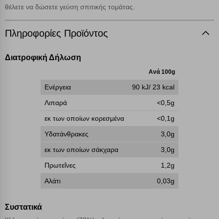
γνωρίζετε ότι αποκλεισμός ορισμένων κατηγοριών αρχείων cookies,
θέλετε να δώσετε γεύση σπιτικής τομάτας.
μπορεί να επηρεάσει την εμπειρία της περιήγησής σας ή/και της
χρήσης των υπηρεσιών μας.
Δείτε περισσότερα
Πληροφορίες Προϊόντος
Λειτουργικά cookies
Διατροφική Δήλωση
Ανά 100g
Cookies στόχευσης
Ενέργεια
90 kJ/ 23 kcal
Λιπαρά
<0,5g
Cookies απόδοσης
εκ των οποίων κορεσμένα
<0,1g
Υδατάνθρακες
3,0g
Απολύτως απαραίτητα cookies
Πάντα Ενεργό
εκ των οποίων σάκχαρα
3,0g
Πρωτεΐνες
1,2g
Αποθήκευση ρυθμίσεων
Αλάτι
0,03g
Απόρριψη όλων
Συστατικά
Αποδοχή όλων