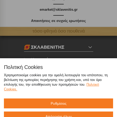
emarket@sklavenitis.gr
Απαντήσεις σε συχνές ερωτήσεις
τόσο φθηνά όσο πουθενά
Καταστήματα
Πολιτική Cookies
eMarket
Χρησιμοποιούμε cookies για την ομαλή λειτουργία του ιστότοπου, τη
βελτίωση της εμπειρίας περιήγησης του χρήστη και, υπό τον όρο
επιλογής του, την αποθήκευση των προτιμήσεών του.
Πολιτική
Cookies.
800 117 7777
(μόνο από σταθερό, χωρίς χρέωση)
,
214 100 9999
(αστική χρέωση)
Ρυθμίσεις
info@sklavenitis.gr
Απόρριψη όλων