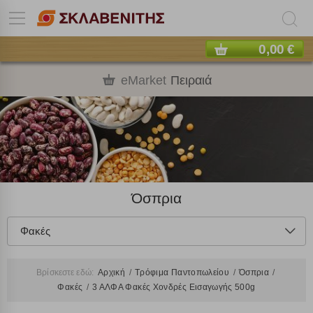
0,00 €
eMarket
Πειραιά
Όσπρια
Φακές
Βρίσκεστε εδώ:
Αρχική
Τρόφιμα Παντοπωλείου
Όσπρια
Φακές
3 ΑΛΦΑ Φακές Χονδρές Εισαγωγής 500g