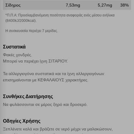
Σίδηρος
7,53mg
5,27mg
38%
Αποθήκευση ρυθμίσεων
*Π.Π.Α: Προσλαμβανόμενη ποσότητα αναφοράς ενός μέσου ενήλικα
(8400kJ/2000kcal).
Απόρριψη όλων
Η συσκευασία περιέχει 7 μερίδες.
Αποδοχή όλων
Συστατικά
Φακές χονδρές.
Μπορεί να περιέχει ίχνη ΣΙΤΑΡΙΟΥ.
Τα αλλεργιογόνα συστατικά και τα ίχνη αλλεργιογόνων
επισημαίνονται με ΚΕΦΑΛΑΙΟΥΣ χαρακτήρες.
Συνθήκες Διατήρησης
Να φυλάσσονται σε μέρος ξηρό και δροσερό.
Οδηγίες Χρήσης
Ξεπλένετε καλά και βράζετε σε νερό μέχρι να μαλακώσουν,