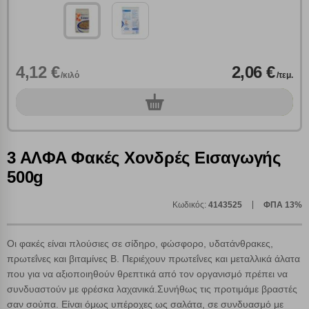
4,12 €
2,06 €
/κιλό
/τεμ.
0
τεμ.
Πολλαπλή αναζήτηση
Χρησιμοποιήστε τη για πιο γρήγορη αναζήτηση
3 ΑΛΦΑ Φακές Χονδρές Εισαγωγής
προϊόντων.
Γράψτε τα προϊόντα που επιθυμείτε, με κόμμα ανάμεσά
500g
τους, και κάντε κλικ στο κουμπί "Αναζήτηση". Θα
Ρυθμίσεις Cookies
εμφανιστούν αποτελέσματα από όλες τις Κατηγορίες και
για κάθε προϊόν.
Κωδικός:
4143525
ΦΠΑ 13%
Ενημέρωση
Οι φακές είναι πλούσιες σε σίδηρο, φώσφορο, υδατάνθρακες,
Κατά την απλή περιήγηση ή/και χρήση του ιστότοπου συλλέγουμε
πρωτεΐνες και βιταμίνες Β. Περιέχουν πρωτεΐνες και μεταλλικά άλατα
αυτόματα δεδομένα σύνδεσης και πληροφορίες σχετικές με την
που για να αξιοποιηθούν θρεπτικά από τον οργανισμό πρέπει να
περιήγησή σας, οι οποίες είναι μη εξατομικευμένες και σπάνια
συνδυαστούν με φρέσκα λαχανικά.Συνήθως τις προτιμάμε βραστές
περιέχουν προσωποποιημένα χαρακτηριστικά που υποδεικνύουν την
σαν σούπα. Είναι όμως υπέροχες ως σαλάτα, σε συνδυασμό με
ταυτότητά σας. Τα cookies είναι μικρά αρχεία κειμένου τα οποία,