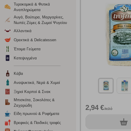
Τυροκομικά & Φυτικά
Αναπληρώματα
Αυγά, Βούτυρα, Μαργαρίνες,
Νωπές Ζύμες & Ζωμοί Ψυγείου
Αλλαντικά
Ορεκτικά & Delicatessen
Έτοιμα Γεύματα
Κατεψυγμένα
Κάβα
Ρυθμίσεις
Αναψυκτικά, Νερά & Χυμοί
Ξηροί Καρποί & Σνακ
Ενημέρωση
Μπισκότα, Σοκολάτες &
Ζαχαρώδη
2,94 €
/κιλό
Κατά την απλή περιήγηση ή/και χρήση του ιστότοπου συλλέ
Είδη πρωινού & Ροφήματα
περιέχουν προσωποποιημένα χαρακτηριστικά που υποδεικνύ
0
Βρεφικές & Παιδικές τροφές
τεμ.
υπολογιστή ή την ηλεκτρονική συσκευή σας, προσθέτοντας λε
σας. Η κατηγορία των απολύτως απαραίτητων cookies για την 