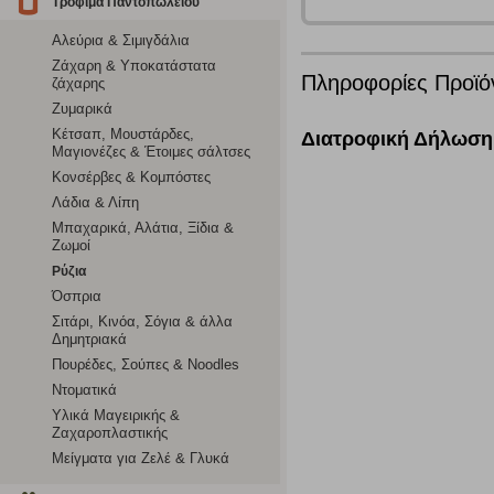
Τρόφιμα Παντοπωλείου
σχετικό κουμπί επάνω δεξιά, αφού ενημερωθείτε σχετικά. Ωσ
σας ή/και της χρήσης των υπηρεσιών μας.
Δείτε περισσότερα
Αλεύρια & Σιμιγδάλια
Ζάχαρη & Υποκατάστατα
Πληροφορίες Προϊό
ζάχαρης
Λειτουργικά cookies
Ζυμαρικά
Κέτσαπ, Μουστάρδες,
Διατροφική Δήλωση
Τα λειτουργικά cookies επιτρέπουν την παροχή βελτιωμέν
Μαγιονέζες & Έτοιμες σάλτσες
οποίων τις υπηρεσίες έχουμε επιλέξει. Αν δεν επιτρέψετε 
Κονσέρβες & Κομπόστες
Λάδια & Λίπη
Μπαχαρικά, Αλάτια, Ξίδια &
Cookies στόχευσης
Ζωμοί
Ρύζια
Η συγκεκριμένη κατηγορία cookies ρυθμίζεται από συνεργ
Όσπρια
για τη δημιουργία ενός προφίλ των ενδιαφερόντων σας κα
Σιτάρι, Κινόα, Σόγια & άλλα
το πρόγραμμα περιήγησης και τη συσκευή σας. Αν δεν επιλ
Δημητριακά
Πουρέδες, Σούπες & Noodles
Ντοματικά
Cookies απόδοσης
Υλικά Μαγειρικής &
Ζαχαροπλαστικής
Η συγκεκριμένη κατηγορία cookies μας δίνει τη δυνατότη
Μείγματα για Ζελέ & Γλυκά
να γνωρίζουμε ποιες σελίδες είναι περισσότερο, ή λιγότ
τα cookies είναι συγκεντρωτικές και, συνεπώς, ανώνυμες.