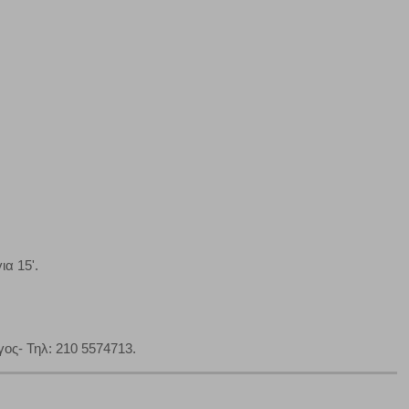
Πάντα Ενεργό
τα να ρυθμίσετε το πρόγραμμα περιήγησής σας ώστε να
να μη λειτουργούν.
πόρριψη όλων
Αποδοχή όλων
ια 15'.
ς- Τηλ: 210 5574713.