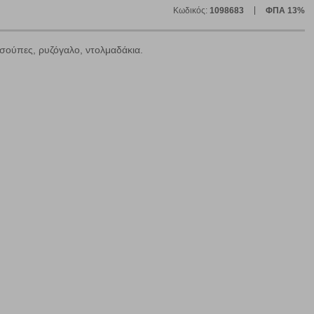
Κωδικός:
1098683
ΦΠΑ 13%
 σούπες, ρυζόγαλο, ντολμαδάκια.
ε
ήγησή σας, οι οποίες είναι μη εξατομικευμένες και σπάνια
ία, μέσω του προγράμματος περιήγησης εγκαθίστανται στον
ή, εφ΄ όσον το επιλέξετε, απομνημονεύοντας τις προτιμήσεις
τότητα να επιλέξετε τις λοιπές κατηγορίες κάνοντας κλικ στο