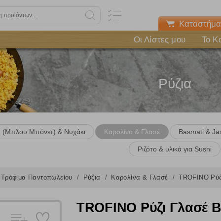
Καταστήμα
Οι Λίστες μου
Το Κ
Ρύζια
d (Μπλου Μπόνετ) & Νυχάκι
Καρολίνα & Γλασέ
Basmati & Ja
Ριζότο & υλικά για Sushi
Τρόφιμα Παντοπωλείου
Ρύζια
Καρολίνα & Γλασέ
TROFINO Ρύζι
TROFINO Ρύζι Γλασέ Β