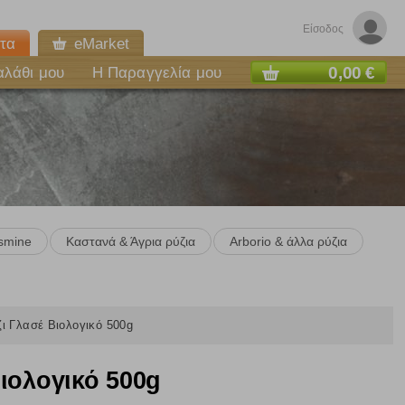
Είσοδος
τα
eMarket
0,00 €
αλάθι μου
Η Παραγγελία μου
smine
Καστανά & Άγρια ρύζια
Arborio & άλλα ρύζια
 Γλασέ Βιολογικό 500g
ιολογικό 500g