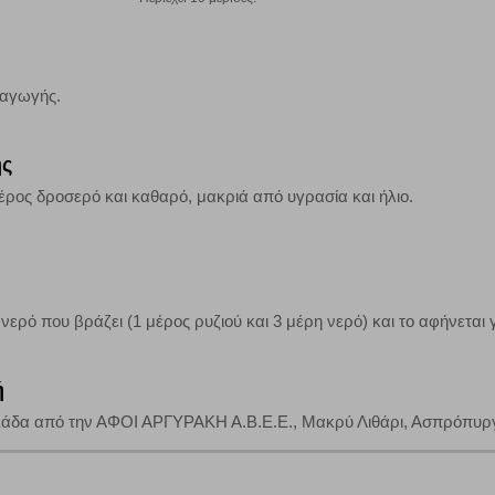
τη λειτουργία του ιστότοπου και ενεργοποιημένη. Έχετε ωστόσο τη δυνατότη
ραγωγής.
, με το ενδεχόμενο σε αυτήν την περίπτωση ορισμένα τμήματα του ιστότοπου 
ης
Αποθήκευση ρυθμίσεων
Α
μέρος δροσερό και καθαρό, μακριά από υγρασία και ήλιο.
νερό που βράζει (1 μέρος ρυζιού και 3 μέρη νερό) και το αφήνεται γ
ή
άδα από την ΑΦΟΙ ΑΡΓΥΡΑΚΗ Α.Β.Ε.Ε., Μακρύ Λιθάρι, Ασπρόπυργο