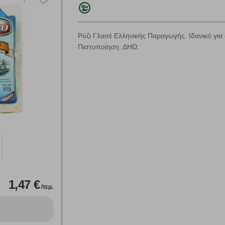
Ρύζι Γλασέ Ελληνικής Παραγωγής. Ιδανικό για
Πιστοποίηση: ΔΗΩ.
Πολλαπλή αναζήτηση
Χρησιμοποιήστε τη για πιο γρήγορη αναζήτηση προϊόντων.
Γράψτε τα προϊόντα που επιθυμείτε, με κόμμα ανάμεσά τους, και κάντ
κλικ στο κουμπί "Αναζήτηση". Θα εμφανιστούν αποτελέσματα από
όλες τις Κατηγορίες και για κάθε προϊόν.
 Cookies
1,47 €
/τεμ.
γουμε αυτόματα δεδομένα σύνδεσης και πληροφορίες σχετικές με την περι
ουν την ταυτότητά σας. Τα cookies είναι μικρά αρχεία κειμένου τα οπο
ιτουργικότητα στην ιστοσελίδα και βελτιώνοντας την εμπειρία περιήγησης 
Αναζήτηση
ομαλή λειτουργία του ιστότοπου είναι η μόνη ενεργοποιημένη. Έχετε τη δυνα