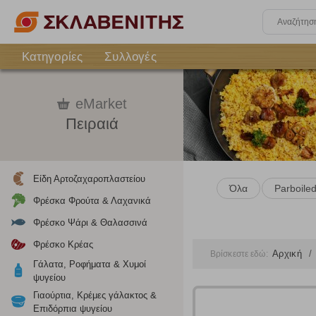
Κατηγορίες
Συλλογές
eMarket
Πειραιά
Είδη Αρτοζαχαροπλαστείου
Όλα
Parboile
Φρέσκα Φρούτα & Λαχανικά
Φρέσκο Ψάρι & Θαλασσινά
Φρέσκο Κρέας
Αρχική
Βρίσκεστε εδώ:
Γάλατα, Ροφήματα & Χυμοί
ψυγείου
Γιαούρτια, Κρέμες γάλακτος &
Επιδόρπια ψυγείου