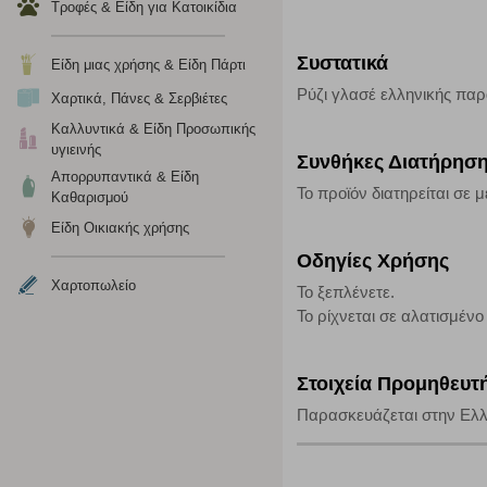
Τροφές & Είδη για Κατοικίδια
Απολύτως απαραίτητα cookies
Συστατικά
Είδη μιας χρήσης & Είδη Πάρτι
Η συγκεκριμένη κατηγορία cookies είναι απαραίτητη για 
Ρύζι γλασέ ελληνικής πα
Χαρτικά, Πάνες & Σερβιέτες
αποκλείει ή να σας ειδοποιεί σχετικά με αυτά τα cookies
Καλλυντικά & Είδη Προσωπικής
υγιεινής
Συνθήκες Διατήρησ
Απορρυπαντικά & Είδη
Το προϊόν διατηρείται σε 
Καθαρισμού
Είδη Οικιακής χρήσης
Οδηγίες Χρήσης
Χαρτοπωλείο
Το ξεπλένετε.
Το ρίχνεται σε αλατισμένο 
Στοιχεία Προμηθευτ
Παρασκευάζεται στην Ελλ