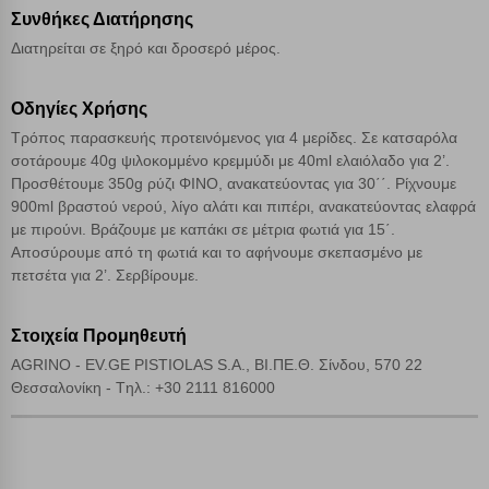
Συνθήκες Διατήρησης
Διατηρείται σε ξηρό και δροσερό μέρος.
Αποδοχή όλων
Οδηγίες Χρήσης
Τρόπος παρασκευής προτεινόμενος για 4 μερίδες. Σε κατσαρόλα
σοτάρουμε 40g ψιλοκομμένο κρεμμύδι με 40ml ελαιόλαδο για 2’.
Προσθέτουμε 350g ρύζι ΦΙΝΟ, ανακατεύοντας για 30΄΄. Ρίχνουμε
900ml βραστού νερού, λίγο αλάτι και πιπέρι, ανακατεύοντας ελαφρά
με πιρούνι. Βράζουμε με καπάκι σε μέτρια φωτιά για 15΄.
Αποσύρουμε από τη φωτιά και το αφήνουμε σκεπασμένο με
πετσέτα για 2’. Σερβίρουμε.
Στοιχεία Προμηθευτή
AGRINO - EV.GE PISTIOLAS S.A., ΒΙ.ΠΕ.Θ. Σίνδου, 570 22
Θεσσαλονίκη - Tηλ.: +30 2111 816000