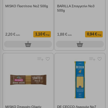
MISKO Παστίτσιο Νο2 500g
BARILLA Σπαγγετίνι Νο3
500g
1,10 €
0,94 €
2,20 €
1,88 €
/τεμ.
/τεμ.
/κιλό
/κιλό
0
0
τεμ.
τεμ.
MISKO Σπαγγέτι Ολικής
DE CECCO Λιγκουίνι Νο7