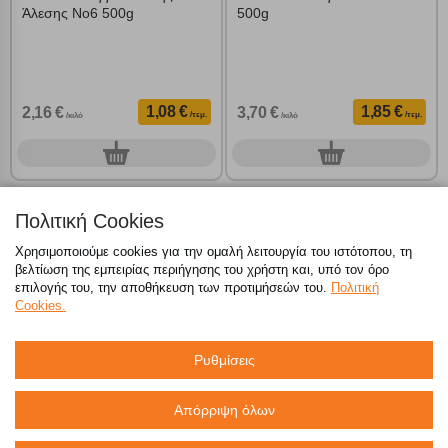
Άλεσης Νο6 500g
500g
1,08 €
1,85 €
2,16 €
3,70 €
/τεμ.
/τεμ.
/κιλό
/κιλό
0
0
τεμ.
τεμ.
Πολιτική Cookies
Χρησιμοποιούμε cookies για την ομαλή λειτουργία του ιστότοπου, τη
βελτίωση της εμπειρίας περιήγησης του χρήστη και, υπό τον όρο
επιλογής του, την αποθήκευση των προτιμήσεών του.
Πολιτική
Cookies.
Ρυθμίσεις
Απόρριψη όλων
MELISSA Σπαγγέτι με Καρότο
ΜΑΡΑΤΑ Σπαγγετίνι Νο10
400g
Ολικής Άλεσης 500g