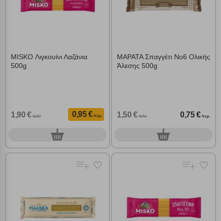
MISKO Λιγκουίνι Λαζάνια
ΜΑΡΑΤΑ Σπαγγέτι Νο6 Ολικής
500g
Άλεσης 500g
0,95 €
1,90 €
1,50 €
0,75 €
/τεμ.
/κιλό
/κιλό
/τεμ.
0
0
τεμ.
τεμ.