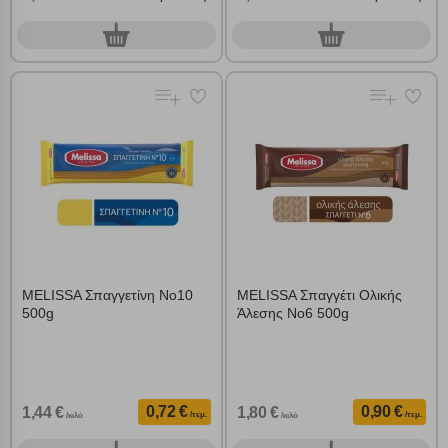
0
0
τεμ.
τεμ.
MELISSA Σπαγγετίνη Νο10
MELISSA Σπαγγέτι Ολικής
500g
Άλεσης No6 500g
0,72 €
0,90 €
1,44 €
1,80 €
/τεμ.
/τεμ.
/κιλό
/κιλό