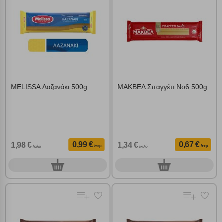
μπορεί να επηρεάσει την εμπειρία της περιήγησής σας ή/και της
χρήσης των υπηρεσιών μας.
Δείτε περισσότερα
Λειτουργικά cookies
Cookies στόχευσης
MELISSA Λαζανάκι 500g
ΜΑΚΒΕΛ Σπαγγέτι Νο6 500g
Cookies απόδοσης
Απολύτως απαραίτητα cookies
Πάντα Ενεργό
0,99 €
0,67 €
1,98 €
1,34 €
/τεμ.
/τεμ.
/κιλό
/κιλό
Αποθήκευση ρυθμίσεων
0
0
τεμ.
τεμ.
Απόρριψη όλων
Αποδοχή όλων