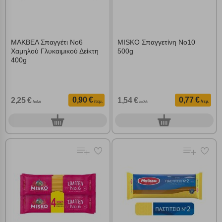
ΜΑΚΒΕΛ Σπαγγέτι Νο6
MISKO Σπαγγετίνη Νο10
Χαμηλού Γλυκαιμικού Δείκτη
500g
400g
0,90 €
0,77 €
2,25 €
1,54 €
/τεμ.
/τεμ.
/κιλό
/κιλό
0
0
τεμ.
τεμ.