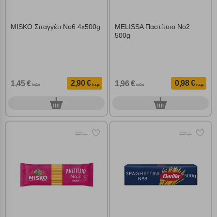
MISKO Σπαγγέτι Νο6 4x500g
MELISSA Παστίτσιο Νο2
500g
2,90 €
0,98 €
1,45 €
1,96 €
/τεμ.
/τεμ.
/κιλό
/κιλό
0
0
τεμ.
τεμ.