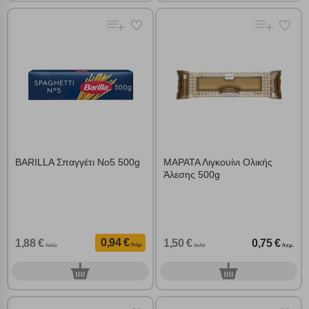
BARILLA Σπαγγέτι Νο5 500g
ΜΑΡΑΤΑ Λιγκουίνι Ολικής
Άλεσης 500g
0,94 €
1,88 €
1,50 €
0,75 €
/τεμ.
/κιλό
/κιλό
/τεμ.
0
0
τεμ.
τεμ.