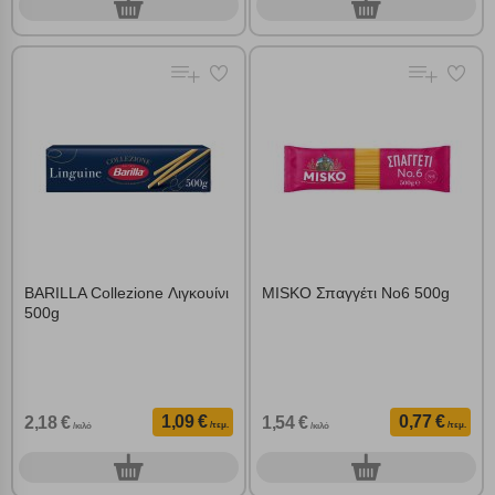
0
0
τεμ.
τεμ.
BARILLA Collezione Λιγκουίνι
MISKO Σπαγγέτι Νο6 500g
500g
1,09 €
0,77 €
2,18 €
1,54 €
/τεμ.
/τεμ.
/κιλό
/κιλό
0
0
τεμ.
τεμ.