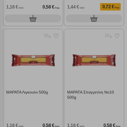
0,72 €
1,16 €
0,58 €
1,44 €
/τεμ.
/κιλό
/τεμ.
/κιλό
0
0
τεμ.
τεμ.
ΜΑΡΑΤΑ Λιγκουίνι 500g
ΜΑΡΑΤΑ Σπαγγετίνη Νο10
500g
1,16 €
0,58 €
1,16 €
0,58 €
/κιλό
/τεμ.
/κιλό
/τεμ.