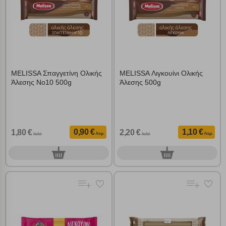
MELISSA Σπαγγετίνη Ολικής
MELISSA Λιγκουίνι Ολικής
Άλεσης Νο10 500g
Άλεσης 500g
0,90 €
1,10 €
1,80 €
2,20 €
/τεμ.
/τεμ.
/κιλό
/κιλό
0
0
τεμ.
τεμ.