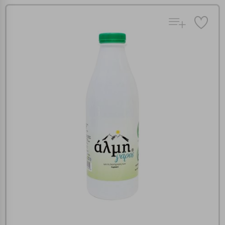
Πολλαπλή αναζήτηση
Χρησιμοποιήστε τη για πιο γρήγορη αναζήτηση
προϊόντων.
Γράψτε τα προϊόντα που επιθυμείτε, με κόμμα ανάμεσά
τους, και κάντε κλικ στο κουμπί "Αναζήτηση". Θα
Ρυθμίσεις Cookies
εμφανιστούν αποτελέσματα από όλες τις Κατηγορίες και