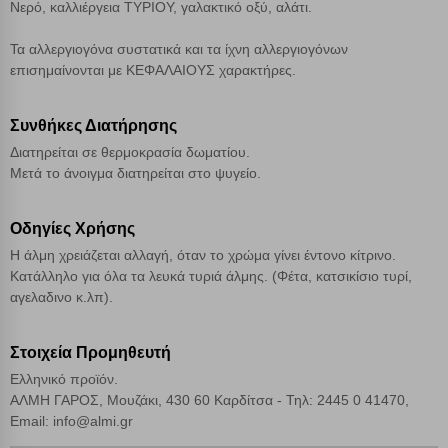
Νερό, καλλιέργεια ΤΥΡΙΟΥ, γαλακτικό οξύ, αλάτι.
Cookies στόχευσης
Τα αλλεργιογόνα συστατικά και τα ίχνη αλλεργιογόνων
επισημαίνονται με ΚΕΦΑΛΑΙΟΥΣ χαρακτήρες.
Cookies απόδοσης
Συνθήκες Διατήρησης
Απολύτως απαραίτητα cookies
Πάντα Ενεργό
Διατηρείται σε θερμοκρασία δωματίου.
Μετά το άνοιγμα διατηρείται στο ψυγείο.
Αποθήκευση ρυθμίσεων
Οδηγίες Χρήσης
Απόρριψη όλων
Η άλμη χρειάζεται αλλαγή, όταν το χρώμα γίνει έντονο κίτρινο.
Κατάλληλο για όλα τα λευκά τυριά άλμης. (Φέτα, κατσικίσιο τυρί,
αγελαδινο κ.λπ).
Αποδοχή όλων
Στοιχεία Προμηθευτή
Ελληνικό προϊόν.
ΑΛΜΗ ΓΑΡΟΣ, Μουζάκι, 430 60 Καρδίτσα - Τηλ: 2445 0 41470,
Email: info@almi.gr