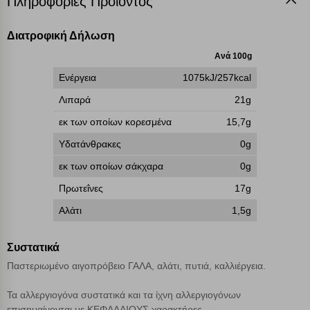
Πληροφορίες Προϊόντος
επάνω δεξιά, αφού ενημερωθείτε σχετικά. Ωστόσο θα πρέπει να
γνωρίζετε ότι αποκλεισμός ορισμένων κατηγοριών αρχείων cookies,
μπορεί να επηρεάσει την εμπειρία της περιήγησής σας ή/και της
Διατροφική Δήλωση
χρήσης των υπηρεσιών μας.
Δείτε περισσότερα
Ανά 100g
Ενέργεια
1075kJ/257kcal
Λειτουργικά cookies
Λιπαρά
21g
Cookies στόχευσης
εκ των οποίων κορεσμένα
15,7g
Υδατάνθρακες
0g
Cookies απόδοσης
εκ των οποίων σάκχαρα
0g
Πρωτεΐνες
17g
Απολύτως απαραίτητα cookies
Πάντα Ενεργό
Αλάτι
1,5g
Αποθήκευση ρυθμίσεων
Συστατικά
Παστεριωμένο αιγοπρόβειο ΓΑΛΑ, αλάτι, πυτιά, καλλιέργεια.
Απόρριψη όλων
Τα αλλεργιογόνα συστατικά και τα ίχνη αλλεργιογόνων
επισημαίνονται με ΚΕΦΑΛΑΙΟΥΣ χαρακτήρες.