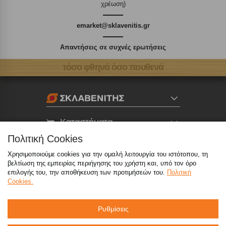
χρέωση)
emarket@sklavenitis.gr
Απαντήσεις σε συχνές ερωτήσεις
τόσο φθηνά όσο πουθενά
Καταστήματα
Πολιτική Cookies
eMarket
Χρησιμοποιούμε cookies για την ομαλή λειτουργία του ιστότοπου, τη
βελτίωση της εμπειρίας περιήγησης του χρήστη και, υπό τον όρο
επιλογής του, την αποθήκευση των προτιμήσεών του.
Πολιτική
800 117 7777
(μόνο από σταθερό, χωρίς χρέωση)
,
Cookies.
214 100 9999
(αστική χρέωση)
Ρυθμίσεις
info@sklavenitis.gr