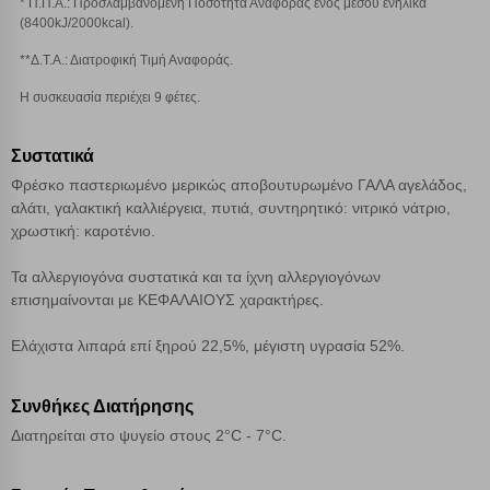
* Π.Π.Α.: Προσλαμβανόμενη Ποσότητα Αναφοράς ενός μέσου ενήλικα
(8400kJ/2000kcal).
Αποθήκευση ρυθμίσεων
**Δ.Τ.Α.: Διατροφική Τιμή Αναφοράς.
Η συσκευασία περιέχει 9 φέτες.
Απόρριψη όλων
Συστατικά
Αποδοχή όλων
Φρέσκο παστεριωμένο μερικώς αποβουτυρωμένο ΓΑΛΑ αγελάδος,
αλάτι, γαλακτική καλλιέργεια, πυτιά, συντηρητικό: νιτρικό νάτριο,
χρωστική: καροτένιο.
Τα αλλεργιογόνα συστατικά και τα ίχνη αλλεργιογόνων
επισημαίνονται με ΚΕΦΑΛΑΙΟΥΣ χαρακτήρες.
Ελάχιστα λιπαρά επί ξηρού 22,5%, μέγιστη υγρασία 52%.
Συνθήκες Διατήρησης
Διατηρείται στο ψυγείο στους 2°C - 7°C.