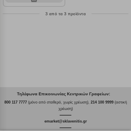
Αποθήκευση ρυθμίσεων
3 από τα 3 προϊόντα
Απόρριψη όλων
Αποδοχή όλων
Τηλέφωνα Επικοινωνίας Κεντρικών Γραφείων:
800 117 7777
(μόνο από σταθερό, χωρίς χρέωση),
214 100 9999
(αστική
χρέωση)
emarket@sklavenitis.gr