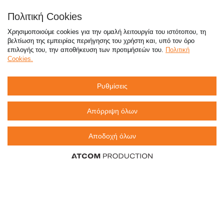
Απαντήσεις σε συχνές ερωτήσεις
Πολιτική Cookies
τόσο φθηνά όσο πουθενά
Χρησιμοποιούμε cookies για την ομαλή λειτουργία του ιστότοπου, τη
βελτίωση της εμπειρίας περιήγησης του χρήστη και, υπό τον όρο
επιλογής του, την αποθήκευση των προτιμήσεών του.
Πολιτική
Cookies.
Καταστήματα
Ρυθμίσεις
eMarket
Απόρριψη όλων
Αποδοχή όλων
800 117 7777
(μόνο από σταθερό, χωρίς χρέωση)
,
214 100 9999
(αστική χρέωση)
info@sklavenitis.gr
©2026
Όροι Χρήσης
Πολιτική Απορρήτου
Πολιτική Cookies
CCTV
Sitemap