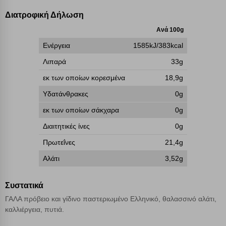
γνωρίζετε ότι αποκλεισμός ορισμένων κατηγοριών αρχείων cookies,
Διατροφική Δήλωση
μπορεί να επηρεάσει την εμπειρία της περιήγησής σας ή/και της
χρήσης των υπηρεσιών μας.
Δείτε περισσότερα
Ανά 100g
Ενέργεια
1585kJ/383kcal
Λειτουργικά cookies
Λιπαρά
33g
εκ των οποίων κορεσμένα
18,9g
Cookies στόχευσης
Υδατάνθρακες
0g
εκ των οποίων σάκχαρα
0g
Cookies απόδοσης
Διαιτητικές ίνες
0g
Πρωτεΐνες
21,4g
Απολύτως απαραίτητα cookies
Πάντα Ενεργό
Αλάτι
3,52g
Αποθήκευση ρυθμίσεων
Συστατικά
ΓΑΛΑ πρόβειο και γίδινο παστεριωμένο Ελληνικό, θαλασσινό αλάτι,
Απόρριψη όλων
καλλιέργεια, πυτιά.
Αποδοχή όλων