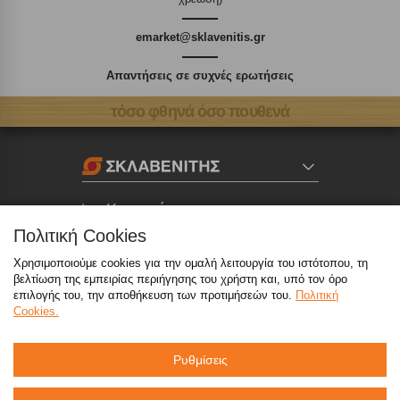
emarket@sklavenitis.gr
Απαντήσεις σε συχνές ερωτήσεις
τόσο φθηνά όσο πουθενά
Καταστήματα
Πολιτική Cookies
eMarket
Χρησιμοποιούμε cookies για την ομαλή λειτουργία του ιστότοπου, τη
βελτίωση της εμπειρίας περιήγησης του χρήστη και, υπό τον όρο
επιλογής του, την αποθήκευση των προτιμήσεών του.
Πολιτική
800 117 7777
(μόνο από σταθερό, χωρίς χρέωση)
,
Cookies.
214 100 9999
(αστική χρέωση)
Ρυθμίσεις
info@sklavenitis.gr