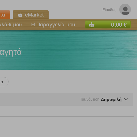
Είσοδος
τα
eMarket
0,00 €
αλάθι μου
Η Παραγγελία μου
φαγητά
μα
Δημοφιλή
Ταξινόμηση:
ε