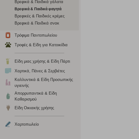
Βρεφικά & Παιδικά γάλατα
το πρόγραμμα περιήγησης και τη συσκευή σας. Αν δεν επιλ
Βρεφικά & Παιδικά φαγητά
Βρεφικές & Παιδικές κρέμες
Cookies απόδοσης
Βρεφικά & Παιδικά σνακ
Η συγκεκριμένη κατηγορία cookies μας δίνει τη δυνατότη
Τρόφιμα Παντοπωλείου
να γνωρίζουμε ποιες σελίδες είναι περισσότερο, ή λιγότ
Τροφές & Είδη για Κατοικίδια
τα cookies είναι συγκεντρωτικές και, συνεπώς, ανώνυμες.
Είδη μιας χρήσης & Είδη Πάρτι
Απολύτως απαραίτητα cookies
Χαρτικά, Πάνες & Σερβιέτες
Η συγκεκριμένη κατηγορία cookies είναι απαραίτητη για 
Καλλυντικά & Είδη Προσωπικής
αποκλείει ή να σας ειδοποιεί σχετικά με αυτά τα cookies
υγιεινής
Απορρυπαντικά & Είδη
Καθαρισμού
Είδη Οικιακής χρήσης
Χαρτοπωλείο