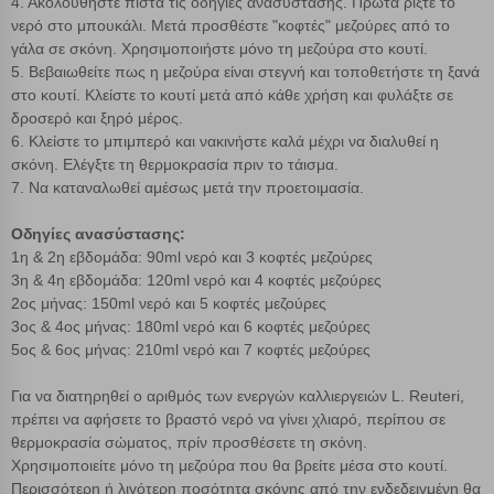
4. Ακολουθήστε πιστά τις οδηγίες ανασύστασης. Πρώτα ρίξτε το
νερό στο μπουκάλι. Μετά προσθέστε "κοφτές" μεζούρες από το
γάλα σε σκόνη. Χρησιμοποιήστε μόνο τη μεζούρα στο κουτί.
5. Βεβαιωθείτε πως η μεζούρα είναι στεγνή και τοποθετήστε τη ξανά
στο κουτί. Κλείστε το κουτί μετά από κάθε χρήση και φυλάξτε σε
δροσερό και ξηρό μέρος.
6. Κλείστε το μπιμπερό και νακινήστε καλά μέχρι να διαλυθεί η
σκόνη. Ελέγξτε τη θερμοκρασία πριν το τάισμα.
7. Να καταναλωθεί αμέσως μετά την προετοιμασία.
Οδηγίες ανασύστασης:
1η & 2η εβδομάδα: 90ml νερό και 3 κοφτές μεζούρες
3η & 4η εβδομάδα: 120ml νερό και 4 κοφτές μεζούρες
2ος μήνας: 150ml νερό και 5 κοφτές μεζούρες
3ος & 4ος μήνας: 180ml νερό και 6 κοφτές μεζούρες
5ος & 6ος μήνας: 210ml νερό και 7 κοφτές μεζούρες
Για να διατηρηθεί ο αριθμός των ενεργών καλλιεργειών L. Reuteri,
πρέπει να αφήσετε το βραστό νερό να γίνει χλιαρό, περίπου σε
θερμοκρασία σώματος, πρίν προσθέσετε τη σκόνη.
Χρησιμοποιείτε μόνο τη μεζούρα που θα βρείτε μέσα στο κουτί.
Περισσότερη ή λιγότερη ποσότητα σκόνης από την ενδεδειγμένη θα