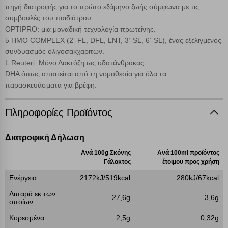
πηγή διατροφής για το πρώτο εξάμηνο ζωής σύμφωνα με τις
συμβουλές του παιδιάτρου.
OPTIPRO: μια μοναδική τεχνολογία πρωτεΐνης.
5 ΗΜΟ COMPLEX (2’-FL, DFL, LNT, 3’-SL, 6’-SL), ένας εξελιγμένος
συνδυασμός ολιγοσακχαριτών.
L.Reuteri. Μόνο Λακτόζη ως υδατάνθρακας.
DHA όπως απαιτείται από τη νομοθεσία για όλα τα
παρασκευάσματα για βρέφη.
Πληροφορίες Προϊόντος
Διατροφική Δήλωση
Ανά 100g Σκόνης
Ανά 100ml προϊόντος
Γάλακτος
έτοιμου προς χρήση
Ενέργεια
2172kJ/519kcal
280kJ/67kcal
Λιπαρά εκ των
27,6g
3,6g
οποίων
Κορεσμένα
2,5g
0,32g