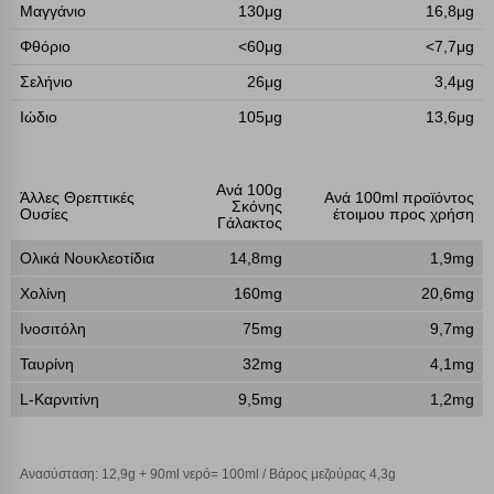
Μαγγάνιο
130μg
16,8μg
Λειτουργικά cookies
Φθόριο
<60μg
<7,7μg
Cookies στόχευσης
Σελήνιο
26μg
3,4μg
Ιώδιο
105μg
13,6μg
Cookies απόδοσης
Ανά 100g
Άλλες Θρεπτικές
Ανά 100ml προϊόντος
Σκόνης
Απολύτως απαραίτητα cookies
Πάντα Ενεργό
Ουσίες
έτοιμου προς χρήση
Γάλακτος
Ολικά Νουκλεοτίδια
14,8mg
1,9mg
Αποθήκευση ρυθμίσεων
Χολίνη
160mg
20,6mg
Ινοσιτόλη
75mg
9,7mg
Απόρριψη όλων
Ταυρίνη
32mg
4,1mg
Αποδοχή όλων
L-Καρνιτίνη
9,5mg
1,2mg
Ανασύσταση: 12,9g + 90ml νερό= 100ml / Βάρος μεζούρας 4,3g