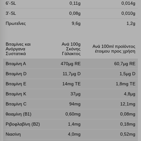
6'-SL
0,11g
0,014g
3'-SL
0,08g
0,010g
Πρωτεΐνες
9,6g
1,2g
Βιταμίνες και
Ανά 100g
Ανά 100ml προϊόντος
Ανόργανα
Σκόνης
έτοιμου προς χρήση
Συστατικά
Γάλακτος
Βιταμίνη Α
470μg RE
60,7μg RE
Βιταμίνη D
11,7μg D
1,5μg D
Bιταμίνη Ε
14mg TE
1,8mg TE
Βιταμίνη Κ
37μg
4,8μg
Βιταμίνη C
94mg
12,1mg
θειαμίνη (Β1)
0,60mg
0,08mg
Πολλαπλή αναζήτηση
Ριβοφλαβίνη (Β2)
1,4mg
0,18mg
Χρησιμοποιήστε τη για πιο γρήγορη αναζήτηση
Νιασίνη
4,0mg
0,52mg
προϊόντων.
Γράψτε τα προϊόντα που επιθυμείτε, με κόμμα ανάμεσά