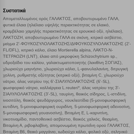
Συστατικά
Απομεταλλωμένος ορός ΓΑΛΑΚΤΟΣ, αποβουτυρωμένο ΓΑΛΑ,
φυτικά έλαια (ηλιέλαιο υψηλής περιεκτικότητας σε ελαικό,
κραμβέλαιο χαμηλής περιεκτικότητας σε ερουκικό οξύ, ηλιέλαιο),
ΛΑΚΤΟΖΗ, αποβουτυρωμένο ΓΑΛΑ σε σκόνη, κιτρικό ασβέστιο,
μείγμα 2'-ΦΟΥΚΟΖΥΛΟΛΑΚΤΟΖΗΣ/ΔΙΦΟΥΚΟΖΥΛΟΛΑΚΤΟΖΗΣ (2'-
FL/DFL), κιτρικό κάλιο, έλαιο Mortierella alpina, ΛΑΚΤΟ-Ν-
ΤΕΤΡΑΟΖΗ (LNT), έλαιο από μικροφύκη Schizochytrium sp.,
υδροξείδιο του καλίου, γαλακτωματοποιητής (λεκιθίνη ΣΟΓΙΑΣ),
χλωριούχο μαγνήσιο, χλωριούχο κάλιο, L-φαινυλαλανίνη, διτρυγική
χολίνη, ρυθμιστής οξύτητας (κιτρικό οξύ), βιταμίνη C, χλωριούχο
νάτριο, άλας νατρίου της 6'-ΣΙΑΛΥΛΟΛΑΚΤΟΖΗΣ (6'-SL),
φωσφορικό νάτριο, καλλιέργεια L.reuteri*, άλας νατρίου της 3'-
ΣΙΑΛΥΛΟΛΑΚΤΟΖΗΣ (3'-SL), ταυρίνη, θειικός σίδηρος, L-ιστιδίνη,
ινοσιτόλη, θειικός ψευδάργυρος, νουκλεοτίδια (5-μονοφωσφορική
κυτιδίνη, 5-μονοφωσφορική ουριδίνη, 5-μονοφωσφορική αδενοσίνη,
5-μονοφωσφορική γουανοσίνη), Βιταμίνη Ε, L-καρνιτίνη,
νικοτιναμίδιο, παντοθενικό ασβέστιο, θειικός χαλκός, θειαμίνη,
Βιταμίνη Α, ριβοφλαβίνη, απομονωμένη πρωτεΐνη ορού ΓΑΛΑΚΤΟΣ,
Βιταμίνη Β6, θειικό μαγγάνιο, ιωδιούχο κάλιο, φολικό οξύ, σεληνικό