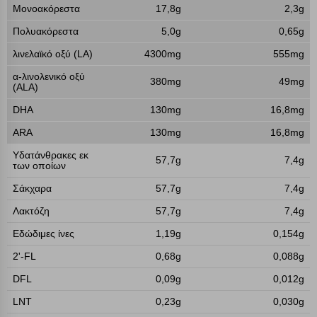
Μονοακόρεστα
17,8g
2,3g
Πολυακόρεστα
5,0g
0,65g
λινελαϊκό οξύ (LA)
4300mg
555mg
α-λινολενικό οξύ
380mg
49mg
(ALA)
DHA
130mg
16,8mg
ARA
130mg
16,8mg
Υδατάνθρακες εκ
57,7g
7,4g
των οποίων
Σάκχαρα
57,7g
7,4g
Λακτόζη
57,7g
7,4g
Εδώδιμες ίνες
1,19g
0,154g
2'-FL
0,68g
0,088g
DFL
0,09g
0,012g
LNT
0,23g
0,030g