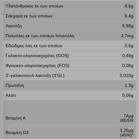
Υδατάνθρακες εκ των οποίων
8,6g
Σάκχαρα εκ των οποίων
6,4g
Λακτόζη
5,98g
Πολυόλες εκ των οποίων Ινοσιτόλη
4,7mg
Εδώδιμες ίνες εκ των οποίων
0,6g
Γαλακτo-ολιγοσακχαρίτες (GOS)
0,48g
Φρουκτo-ολιγοσακχαρίτες (FOS)
0,08g
3’-γαλακτοσυλ-λακτοζη (3'GL)
0,010g
Πρωτεΐνη
1,3g
Αλάτι
0,06g
Πολλαπλή αναζήτηση
Χρησιμοποιήστε τη για πιο γρήγορη αναζήτηση
74μg
προϊόντων.
Βιταμίνη Α
RE/ER
Γράψτε τα προϊόντα που επιθυμείτε, με κόμμα ανάμεσά
τους, και κάντε κλικ στο κουμπί "Αναζήτηση". Θα
3,25μg
Ρυθμίσεις Cookies
Βιταμίνη D3
εμφανιστούν αποτελέσματα από όλες τις Κατηγορίες και
(45%)*