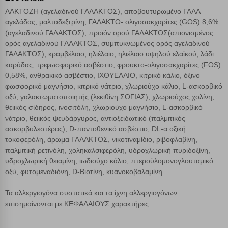
ΛΑΚΤΟΖΗ (αγελαδινού ΓΑΛΑΚΤΟΣ), αποβουτυρωμένο ΓΑΛΑ
αγελάδας, μαλτοδεξτρίνη, ΓΑΛΑΚΤΟ- ολιγοσακχαρίτες (GOS) 8,6%
(αγελαδινού ΓΑΛΑΚΤΟΣ), προϊόν ορού ΓΑΛΑΚΤΟΣ(απιονισμένος
ορός αγελαδινού ΓΑΛΑΚΤΟΣ, συμπυκνωμένος ορός αγελαδινού
ΓΑΛΑΚΤΟΣ), κραμβέλαιο, ηλιέλαιο, ηλιέλαιο υψηλού ελαϊκού, λάδι
καρύδας, τριφωσφορικό ασβέστιο, φρουκτο-ολιγοσακχαρίτες (FOS)
0,58%, ανθρακικό ασβέστιο, ΙΧΘΥΕΛΑΙΟ, κιτρικό κάλιο, όξινο
φωσφορικό μαγνήσιο, κιτρικό νάτριο, χλωριούχο κάλιο, L-ασκορβικό
οξύ, γαλακτωματοποιητής (λεκιθίνη ΣΟΓΙΑΣ), χλωριούχος χολίνη,
θειικός σίδηρος, ινοσιτόλη, χλωριούχο μαγνήσιο, L-ασκορβικό
νάτριο, θειικός ψευδάργυρος, αντιοξειδωτικό (παλμιτικός
ασκορβυλεστέρας), D-παντοθενικό ασβέστιο, DL-α οξική
τοκοφερόλη, άρωμα ΓΑΛΑΚΤΟΣ, νικοτιναμίδιο, ριβοφλαβίνη,
παλμιτική ρετινόλη, χοληκαλσιφερόλη, υδροχλωρική πυριδοξίνη,
υδροχλωρική θειαμίνη, ιωδιούχο κάλιο, πτεροϋλομονογλουταμικό
οξύ, φυτομεναδιόνη, D-Βιοτίνη, κυανοκοβαλαμίνη.
Τα αλλεργιογόνα συστατικά και τα ίχνη αλλεργιογόνων
επισημαίνονται με ΚΕΦΑΛΑΙΟΥΣ χαρακτήρες.