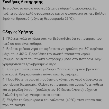
Συνθήκες Διατήρησης
Το προϊόν, το οποίο συσκευάζεται σε αδρανή ατμόσφαιρα, θα
πρέπει να είναι καλά σφραγισμένο και να φυλάσσεται σε περιβάλλον
ξηρό και δροσερό (μέγιστη θερμοκρασία 25°C).
Οδηγίες Χρήσης
1. Πλύνετε καλά τα χέρια σας και βεβαιωθείτε ότι το ποτηράκι του
παιδιού σας είναι καθαρό.
2. Βράστε φρέσκο νερό και αφήστε το να κρυώσει για 30' περίπου
μέχρι τους 40°C. Προσθέστε την σωστή ποσότητα νερού
(συμβουλευτείτε τον πίνακα διατροφής) μέσα στο ποτηράκι. Μην
χρησιμοποιείτε ξαναβρασμένο νερό.
3. Χρησιμοποιείτε μόνο τη μεζούρα /δοσομετρητή που βρίσκεται
στο κουτί. Χρησιμοποιείτε πάντα κοφτές μεζούρες.
4. Προσθέστε τη σωστή ποσότητα σκόνης στο νερό σύμφωνα με
τον πίνακα διατροφής. Κλείστε το ποτηράκι και ανακινήστε κάθετα
και με μεγάλη ένταση (τουλάχιστον 10 δευτερόλεπτα) μέχρι να
διαλυθεί η σκόνη. Αφαιρέστε το καπάκι.
5) Ελέγξτε τη θερμοκρασία του γάλακτος (40°C) στον καρπό σας
πριν το τάισμα.