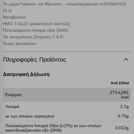
Το μίγμα Γαλακτο- και Φρουκτο – ολιγοσακχαριτών scGOS/lcFOS
(9:1)
Μεταβιοτικά
HMO 3-GL(3′-γαλακτοσυλ-λακτόζη)
Πολυακόρεστα Λιπαρά οξέα (DHA)
Τις απαραίτητες βιταμίνες C & D
Χωρίς φοινικέλαιο.
Πληροφορίες Προϊόντος
Διατροφική Δήλωση
Ανά 100ml
273 kJ/65
Ενέργεια
kcal
Λιπαρά
2,7g
εκ των οποίων κορεσμένα
0,75g
Πολυακόρεστα Λιπαρά Οξέα (LCPs) εκ των οποίων
0,012g
εικοσιδυαεξαενοϊκό οξύ (DHA)