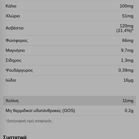
Κάλιο
100mg
Cookies στόχευσης
Χλώριο
51mg
Cookies απόδοσης
120mg
Ασβέστιο
(21,4%)*
Φώσφορος
66mg
Απολύτως απαραίτητα cookies
Πάντα Ενεργό
Μαγνήσιο
9,7mg
Σίδηρος
1,3mg
Αποθήκευση ρυθμίσεων
Ψευδάργυρος
0,39mg
Απόρριψη όλων
Ιώδιο
16μg
Αποδοχή όλων
Χολίνη
11mg
Μη θερμιδικοί υδατάνθρακες (GOS)
0,2g
*Διατροφική τιμή αναφοράς.
Συστατικά