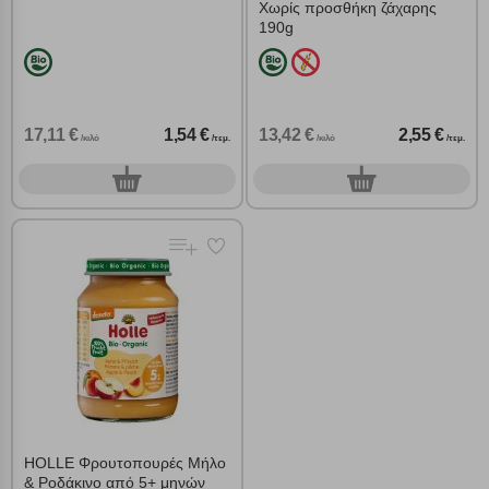
Χωρίς προσθήκη ζάχαρης
190g
Απολύτως απαραίτητα cookies
Πάντα Ενεργό
Αποθήκευση ρυθμίσεων
17,11 €
1,54 €
13,42 €
2,55 €
/κιλό
/τεμ.
/κιλό
/τεμ.
Απόρριψη όλων
0
0
τεμ.
τεμ.
Αποδοχή όλων
HOLLE Φρουτοπουρές Μήλο
& Ροδάκινο από 5+ μηνών