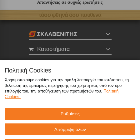
Απαντήσεις σε συχνές ερωτήσεις
τόσο φθηνά όσο πουθενά
Καταστήματα
eMarket
Πολιτική Cookies
Χρησιμοποιούμε cookies για την ομαλή λειτουργία του ιστότοπου, τη
800 117 7777
(μόνο από σταθερό, χωρίς χρέωση)
,
βελτίωση της εμπειρίας περιήγησης του χρήστη και, υπό τον όρο
214 100 9999
(αστική χρέωση)
επιλογής του, την αποθήκευση των προτιμήσεών του.
Πολιτική
Cookies.
info@sklavenitis.gr
Ρυθμίσεις
©2026
Όροι Χρήσης
Πολιτική Απορρήτου
Πολιτική Cookies
CCTV
Sitemap
Απόρριψη όλων