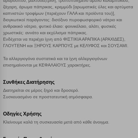
αραβοσίτου, μαλτοδεξτρίνη, τροποποιημένο άμυλο καλαμποκιού,
ζάχαρη, άρωμα πάπρικας, κρεμμύδι [αρωματικές ύλες και αρτύματα
Αποθήκευση ρυθμίσεων
καπνιστών τροφίμων (περιέχουν ΓΑΛΑ και προϊόντα του)],
διογκωτικοί παράγοντες: δισόξινο πυροφωσφορικό νάτριο και
Απόρριψη όλων
ανθρακικό νάτριο, φυτικό έλαιο: φοινικέλαιο, αλάτι, φυσικές
χρωστικές: αννάτο και εκχύλισμα πάπρικας.
Ενδέχεται να περιέχει ίχνη από ΦΙΣΤΙΚΙΑ ΑΡΑΠΙΚΑ (ΑΡΑΧΙΔΕΣ),
Αποδοχή όλων
ΓΛΟΥΤΕΝΗ και ΞΗΡΟΥΣ ΚΑΡΠΟΥΣ με ΚΕΛΥΦΟΣ και ΣΟΥΣΑΜΙ.
Τα αλλεργιογόνα συστατικά και τα ίχνη αλλεργιογόνων
επισημαίνονται με ΚΕΦΑΛΑΙΟΥΣ χαρακτήρες.
Συνθήκες Διατήρησης
Διατηρείται σε μέρος ξηρό και δροσερό.
Συσκευασμένο σε προστατευτική ατμόσφαιρα.
Οδηγίες Χρήσης
Κλείνουμε καλά τη συσκευασία μετά από κάθε άνοιγμα.