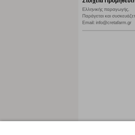
Στοιχεία Προμηθευτ
Ελληνικής παραγωγής.
Παράγεται και συσκευάζε
Email: info@cretafarm.gr