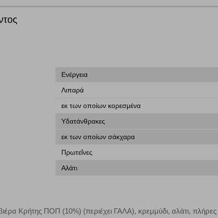
γουμε αυτόματα δεδομένα σύνδεσης και πληροφορίες σχετικές με την περι
ουν την ταυτότητά σας. Τα cookies είναι μικρά αρχεία κειμένου τα οπο
ντος
ιτουργικότητα στην ιστοσελίδα και βελτιώνοντας την εμπειρία περιήγησης 
Αναζήτηση
ομαλή λειτουργία του ιστότοπου είναι η μόνη ενεργοποιημένη. Έχετε τη δυνα
τόσο θα πρέπει να γνωρίζετε ότι αποκλεισμός ορισμένων κατηγοριών αρχείω
Ενέργεια
Λιπαρά
ων λειτουργιών και εξατομίκευσης, όπως π.χ. ζωντανή συνομιλία. Μπορούν 
εκ των οποίων κορεσμένα
την αποδοχή αυτής της κατηγορίας cookies, ορισμένες ή όλες από αυτές τις λ
Υδατάνθρακες
εκ των οποίων σάκχαρα
Πρωτεΐνες
άτες μας (με αντικείμενο τη διαφήμιση) μέσω του ιστότοπού μας. Εφ’ όσον τ
Αλάτι
ι για την εμφάνιση σχετικών διαφημίσεων σε άλλες τοποθεσίες. Τα cookies 
έξετε τη συγκεκριμένη κατηγορία cookies, δεν θα λαμβάνετε στοχευμένες δι
βιέρα Κρήτης ΠΟΠ (10%) (περιέχει ΓΑΛΑ), κρεμμύδι, αλάτι, πλήρε