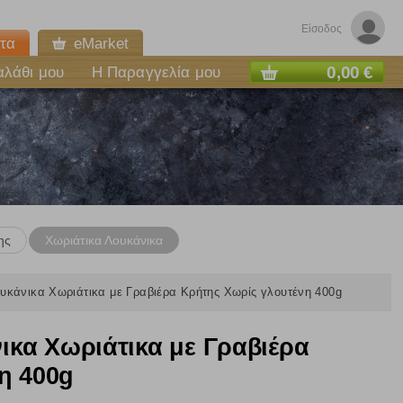
Είσοδος
τα
eMarket
0,00 €
αλάθι μου
Η Παραγγελία μου
ης
Χωριάτικα Λουκάνικα
άνικα Χωριάτικα με Γραβιέρα Κρήτης Χωρίς γλουτένη 400g
κα Χωριάτικα με Γραβιέρα
η 400g