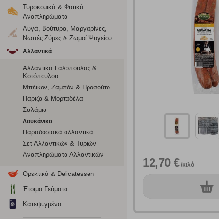
Τυροκομικά & Φυτικά
Αναπληρώματα
Αυγά, Βούτυρα, Μαργαρίνες,
Νωπές Ζύμες & Ζωμοί Ψυγείου
Αλλαντικά
Αλλαντικά Γαλοπούλας &
Κοτόπουλου
Μπέικον, Ζαμπόν & Προσούτο
Πάριζα & Μορταδέλα
Σαλάμια
Λουκάνικα
Παραδοσιακά αλλαντικά
Σετ Αλλαντικών & Τυριών
Αναπληρώματα Αλλαντικών
Ρυθμίσεις
12,70 €
/κιλό
Ορεκτικά & Delicatessen
0
τεμ.
Έτοιμα Γεύματα
Ενημέρωση
Κατεψυγμένα