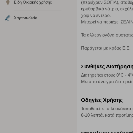
(περιέχουν ΣΟΓΙΑ), σταθερ
Είδη Οικιακής χρήσης
Η συγκεκριμένη κατηγορία cookies μας δίνει τη δυνατότη
ερυθορβικό νάτριο, εκχύλ
να γνωρίζουμε ποιες σελίδες είναι περισσότερο, ή λιγότ
χοιρινό έντερο.
τα cookies είναι συγκεντρωτικές και, συνεπώς, ανώνυμες.
Χαρτοπωλείο
Μπορεί να περιέχει ΣΕ
Απολύτως απαραίτητα cookies
Τα αλλεργιογόνα συστατι
Η συγκεκριμένη κατηγορία cookies είναι απαραίτητη για 
Παράγεται με κρέας Ε.Ε.
αποκλείει ή να σας ειδοποιεί σχετικά με αυτά τα cookies
Συνθήκες Διατήρησ
Διατηρείται στους 0°C - 4°
Μετά το άνοιγμα διατηρεί
Οδηγίες Χρήσης
Τοποθετείτε τα λουκάνικα 
8-10 λεπτά, κατά προτίμησ