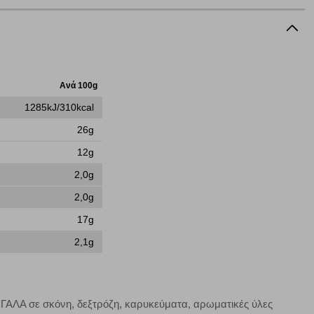
ήγησή σας, οι οποίες είναι μη εξατομικευμένες και σπάνια
ία, μέσω του προγράμματος περιήγησης εγκαθίστανται στον
ή, εφ΄ όσον το επιλέξετε, απομνημονεύοντας τις προτιμήσεις
τότητα να επιλέξετε τις λοιπές κατηγορίες κάνοντας κλικ στο
ν cookies, μπορεί να επηρεάσει την εμπειρία της περιήγησής
Ανά 100g
1285kJ/310kcal
26g
να ορισθούν από εμάς ή /και από τρίτους παρόχους, των
12g
ειτουργίες ενδέχεται να μην λειτουργούν σωστά.
2,0g
2,0g
17g
α επιλέξετε, μπορεί να χρησιμοποιηθούν από τους ανωτέρω
2,1g
στόχευσης λειτουργούν αναγνωρίζοντας με μοναδικό τρόπο
αφημίσεις μας σε διαφορετικούς ιστότοπους.
ς ΓΑΛΑ σε σκόνη, δεξτρόζη, καρυκεύματα, αρωματικές ύλες