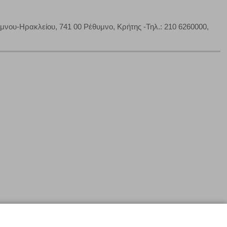
ου-Ηρακλείου, 741 00 Ρέθυμνο, Κρήτης -Τηλ.: 210 6260000,