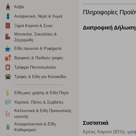
Κατά την απλή περιήγηση ή/και χρήση του ιστότοπου συλλέ
Κάβα
περιέχουν προσωποποιημένα χαρακτηριστικά που υποδεικνύ
Πληροφορίες Προϊό
υπολογιστή ή την ηλεκτρονική συσκευή σας, προσθέτοντας λε
Αναψυκτικά, Νερά & Χυμοί
σας. Η κατηγορία των απολύτως απαραίτητων cookies για την 
Ξηροί Καρποί & Σνακ
σχετικό κουμπί επάνω δεξιά, αφού ενημερωθείτε σχετικά. Ωσ
Διατροφική Δήλωση
σας ή/και της χρήσης των υπηρεσιών μας.
Δείτε περισσότερα
Μπισκότα, Σοκολάτες &
Ζαχαρώδη
Είδη πρωινού & Ροφήματα
Λειτουργικά cookies
Βρεφικές & Παιδικές τροφές
Τα λειτουργικά cookies επιτρέπουν την παροχή βελτιωμέν
Τρόφιμα Παντοπωλείου
οποίων τις υπηρεσίες έχουμε επιλέξει. Αν δεν επιτρέψετε 
Τροφές & Είδη για Κατοικίδια
Cookies στόχευσης
Είδη μιας χρήσης & Είδη Πάρτι
Η συγκεκριμένη κατηγορία cookies ρυθμίζεται από συνεργ
Χαρτικά, Πάνες & Σερβιέτες
για τη δημιουργία ενός προφίλ των ενδιαφερόντων σας κα
Καλλυντικά & Είδη Προσωπικής
το πρόγραμμα περιήγησης και τη συσκευή σας. Αν δεν επιλ
υγιεινής
Συστατικά
Απορρυπαντικά & Είδη
Καθαρισμού
Cookies απόδοσης
Κρέας Χοιρινό (81%), γρα