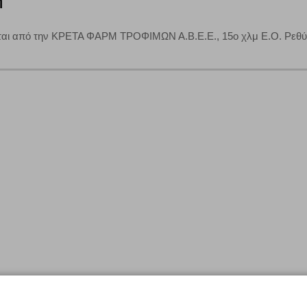
ή
ται από την ΚΡΕΤΑ ΦΑΡΜ ΤΡΟΦΙΜΩΝ Α.Β.Ε.Ε., 15ο χλμ Ε.Ο. Ρεθύμν