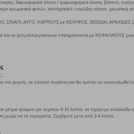
οιητές: διφωσφορικά άλατα / τριφωσφορικά άλατα, βότανα, ενισχυτι
τα να ενημερωνόμαστε για την επισκεψιμότητα του ιστότοπού μας, ώστε να 
ισμα αρωματικά φυτών, συντηρητικό: νιτρώδες νάτριο, χρωστική: κ
ερο δημοφιλείς και να βλέπουμε την αλληλεπίδραση του χρήστη και το χρόνο
 Αν δεν επιτρέψετε την αποδοχή αυτής της κατηγορίας cookies, δεν θα γνωρί
ΛΙΝΟ, ΣΙΝΑΠΙ, ΑΥΓΟ, ΚΑΡΠΟΥΣ με ΚΕΛΥΦΟΣ, ΘΕΙΩΔΗ, ΑΡΑΧΙΔΕΣ
κά και τα ίχνη αλλεργιογόνων επισημαίνονται με ΚΕΦΑΛΑΙΟΥΣ χαρ
τη λειτουργία του ιστότοπου και ενεργοποιημένη. Έχετε ωστόσο τη δυνατότη
, με το ενδεχόμενο σε αυτήν την περίπτωση ορισμένα τμήματα του ιστότοπου 
ης
Αποθήκευση ρυθμίσεων
Α
C.
ται στο ψυγείο, σε κλειστό περιέκτη και θα πρέπει να καταναλωθεί
σε μέτριο φούρνο για περίπου 8-10 λεπτά, σε τηγάνι με ελαιόλαδο σ
η χωρίς να τα τεμαχίσετε. Σερβίρετε μετά από 3-4 λεπτά.