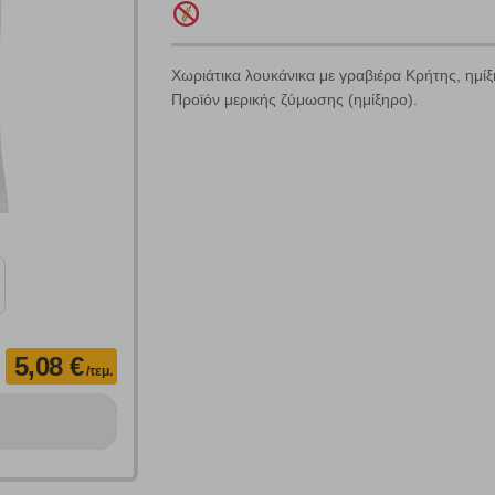
Χωριάτικα λουκάνικα με γραβιέρα Κρήτης, ημίξ
Προϊόν μερικής ζύμωσης (ημίξηρο).
Πολλαπλή αναζήτηση
Χρησιμοποιήστε τη για πιο γρήγορη αναζήτηση προϊόντων.
Γράψτε τα προϊόντα που επιθυμείτε, με κόμμα ανάμεσά τους, και κάντ
κλικ στο κουμπί "Αναζήτηση". Θα εμφανιστούν αποτελέσματα από
όλες τις Κατηγορίες και για κάθε προϊόν.
 Cookies
5,08 €
/τεμ.