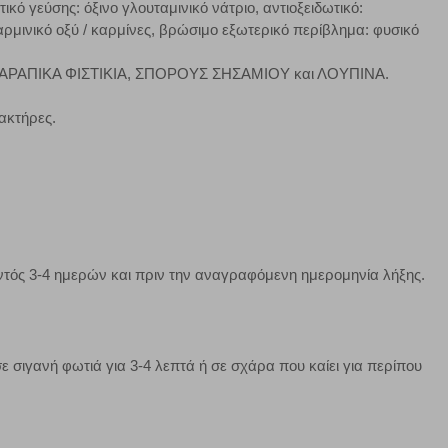
κό γεύσης: όξινο γλουταμινικό νάτριο, αντιοξειδωτικό:
μπορούμε να βελτιώσουμε την απόδοσή του. Μας βοηθούν
αρμινικό οξύ / καρμίνες, βρώσιμο εξωτερικό περίβλημα: φυσικό
 παραμονής του. Οι πληροφορίες που συλλέγονται από αυτά
ζουμε πότε έχετε επισκεφθεί την τοποθεσία μας.
 (ΑΡΑΠΙΚΑ ΦΙΣΤΙΚΙΑ, ΣΠΟΡΟΥΣ ΣΗΣΑΜΙΟΥ και ΛΟΥΠΙΝΑ.
ακτήρες.
Πάντα Ενεργό
τα να ρυθμίσετε το πρόγραμμα περιήγησής σας ώστε να
να μη λειτουργούν.
πόρριψη όλων
Αποδοχή όλων
 εντός 3-4 ημερών και πριν την αναγραφόμενη ημερομηνία λήξης.
ε σιγανή φωτιά για 3-4 λεπτά ή σε σχάρα που καίει για περίπου